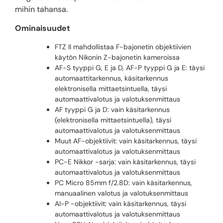
mihin tahansa.
Ominaisuudet
FTZ II mahdollistaa F-bajonetin objektiivien
käytön Nikonin Z-bajonetin kameroissa
AF-S tyyppi G, E ja D, AF-P tyyppi G ja E: täysi
automaattitarkennus, käsitarkennus
elektronisella mittaetsintuella, täysi
automaattivalotus ja valotuksenmittaus
AF tyyppi G ja D: vain käsitarkennus
(elektronisella mittaetsintuella), täysi
automaattivalotus ja valotuksenmittaus
Muut AF-objektiivit: vain käsitarkennus, täysi
automaattivalotus ja valotuksenmittaus
PC-E Nikkor -sarja: vain käsitarkennus, täysi
automaattivalotus ja valotuksenmittaus
PC Micro 85mm f/2.8D: vain käsitarkennus,
manuaalinen valotus ja valotuksenmittaus
AI-P -objektiivit: vain käsitarkennus, täysi
automaattivalotus ja valotuksenmittaus