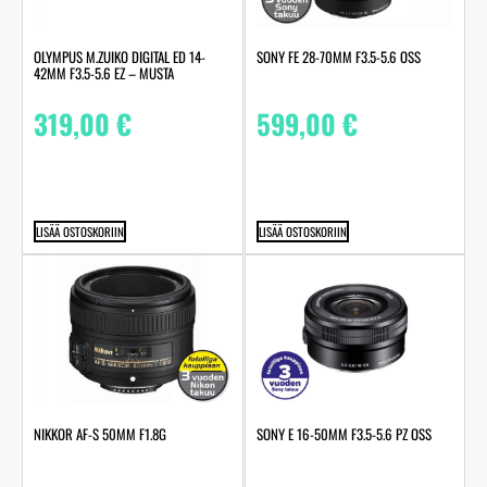
OLYMPUS M.ZUIKO DIGITAL ED 14-
SONY FE 28-70MM F3.5-5.6 OSS
42MM F3.5-5.6 EZ – MUSTA
319,00
€
599,00
€
LISÄÄ OSTOSKORIIN
LISÄÄ OSTOSKORIIN
NIKKOR AF-S 50MM F1.8G
SONY E 16-50MM F3.5-5.6 PZ OSS