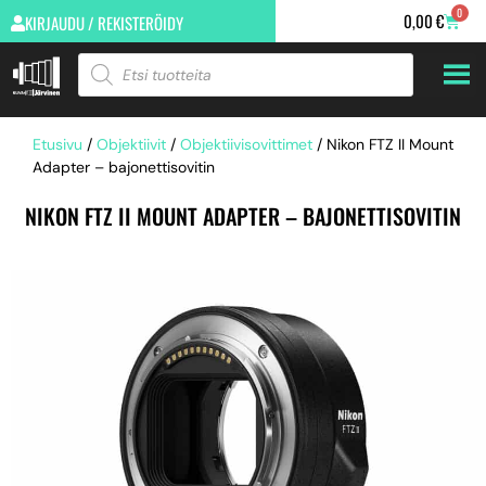
0
0,00
€
KIRJAUDU / REKISTERÖIDY
Etusivu
/
Objektiivit
/
Objektiivisovittimet
/ Nikon FTZ II Mount
Adapter – bajonettisovitin
NIKON FTZ II MOUNT ADAPTER – BAJONETTISOVITIN