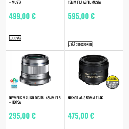
– MUSTA
15MM F1.7 ASPH, MUSTA
499,00
€
595,00
€
LUE LISÄÄ
LISÄÄ OSTOSKORIIN
OLYMPUS M.ZUIKO DIGITAL 45MM F1.8
NIKKOR AF-S 50MM F1.4G
– HOPEA
295,00
€
475,00
€