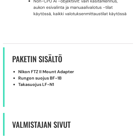
Non-CPU Ai -objektiivit: vain käsitarkennus,
aukon esivalinta ja manuaalivalotus -tilat
käytössä, kaikki valotuksenmittaustilat käytössä
PAKETIN SISÄLTÖ
Nikon FTZ II Mount Adapter
Rungon suojus BF-1B
Takasuojus LF-N1
VALMISTAJAN SIVUT