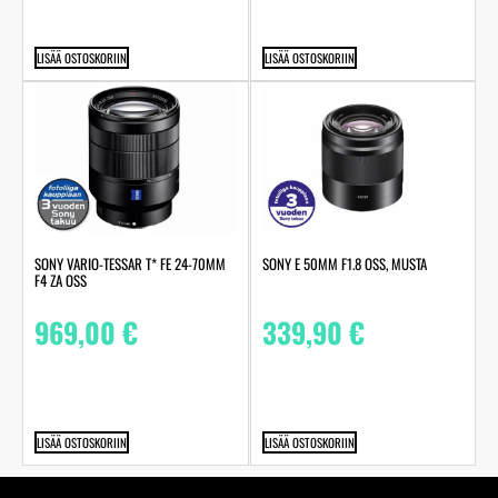
LISÄÄ OSTOSKORIIN
LISÄÄ OSTOSKORIIN
SONY VARIO-TESSAR T* FE 24-70MM
SONY E 50MM F1.8 OSS, MUSTA
F4 ZA OSS
969,00
€
339,90
€
LISÄÄ OSTOSKORIIN
LISÄÄ OSTOSKORIIN