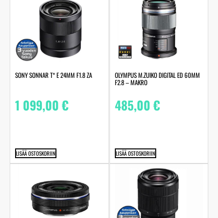
SONY SONNAR T* E 24MM F1.8 ZA
OLYMPUS M.ZUIKO DIGITAL ED 60MM
F2.8 – MAKRO
1 099,00
€
485,00
€
LISÄÄ OSTOSKORIIN
LISÄÄ OSTOSKORIIN