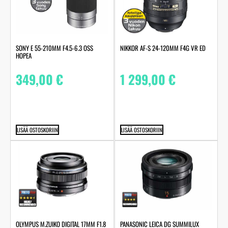
SONY E 55-210MM F4.5-6.3 OSS
NIKKOR AF-S 24-120MM F4G VR ED
HOPEA
349,00
€
1 299,00
€
LISÄÄ OSTOSKORIIN
LISÄÄ OSTOSKORIIN
OLYMPUS M.ZUIKO DIGITAL 17MM F1.8
PANASONIC LEICA DG SUMMILUX