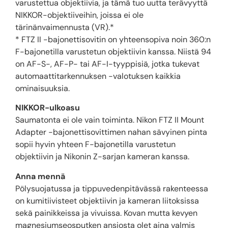
varustettua objektiivia, ja tämä tuo uutta terävyyttä
NIKKOR-objektiiveihin, joissa ei ole
tärinänvaimennusta (VR).*
* FTZ II -bajonettisovitin on yhteensopiva noin 360:n
F-bajonetilla varustetun objektiivin kanssa. Niistä 94
on AF-S-, AF-P- tai AF-I-tyyppisiä, jotka tukevat
automaattitarkennuksen -valotuksen kaikkia
ominaisuuksia.
NIKKOR-ulkoasu
Saumatonta ei ole vain toiminta. Nikon FTZ II Mount
Adapter -bajonettisovittimen nahan sävyinen pinta
sopii hyvin yhteen F-bajonetilla varustetun
objektiivin ja Nikonin Z-sarjan kameran kanssa.
Anna mennä
Pölysuojatussa ja tippuvedenpitävässä rakenteessa
on kumitiivisteet objektiivin ja kameran liitoksissa
sekä painikkeissa ja vivuissa. Kovan mutta kevyen
magnesiumseosputken ansiosta olet aina valmis