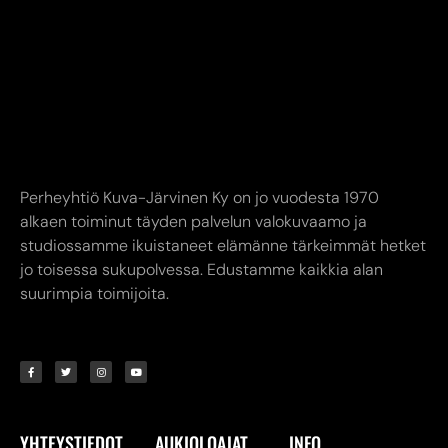
Perheyhtiö Kuva-Järvinen Ky on jo vuodesta 1970
alkaen toiminut täyden palvelun valokuvaamo ja
studiossamme ikuistaneet elämänne tärkeimmät hetket
jo toisessa sukupolvessa. Edustamme kaikkia alan
suurimpia toimijoita.
YHTEYSTIEDOT
AUKIOLOAJAT
INFO
Kuva-Järvinen KY
Liike avoinna
Annankatu
Ma-Pe 9.00-17.00
8,
24240 SALO
La 10.00-14.00
myymälä. (02) 731