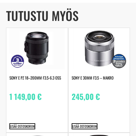
TUTUSTU MYÖS
SONY E PZ 18–200MM F3.5-6.3 OSS
SONY E 30MM F3.5 – MAKRO
1 149,00
€
245,00
€
LISÄÄ OSTOSKORIIN
LISÄÄ OSTOSKORIIN