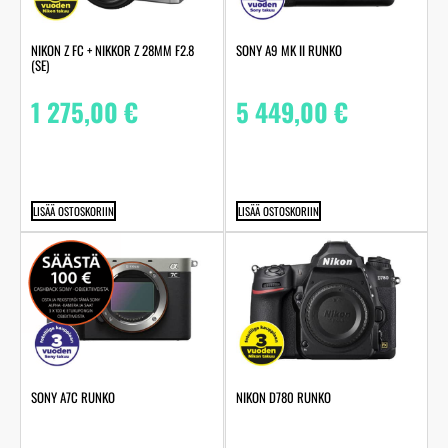
NIKON Z FC + NIKKOR Z 28MM F2.8
SONY A9 MK II RUNKO
(SE)
1 275,00
€
5 449,00
€
LISÄÄ OSTOSKORIIN
LISÄÄ OSTOSKORIIN
SONY A7C RUNKO
NIKON D780 RUNKO