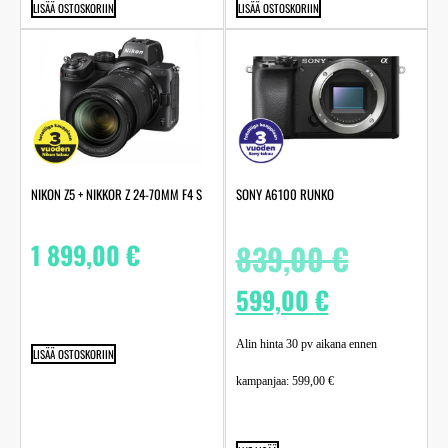
LISÄÄ OSTOSKORIIN
LISÄÄ OSTOSKORIIN
NIKON Z5 + NIKKOR Z 24-70MM F4 S
SONY A6100 RUNKO
1 899,00
€
839,00
€
599,00
€
Alin hinta 30 pv aikana ennen
LISÄÄ OSTOSKORIIN
kampanjaa:
599,00
€