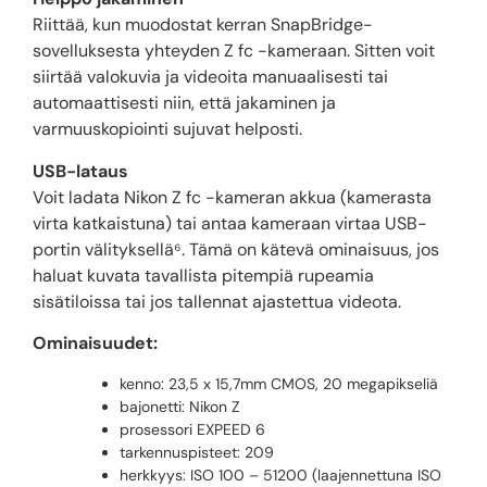
Riittää, kun muodostat kerran SnapBridge-
sovelluksesta yhteyden Z fc -kameraan. Sitten voit
siirtää valokuvia ja videoita manuaalisesti tai
automaattisesti niin, että jakaminen ja
varmuuskopiointi sujuvat helposti.
USB-lataus
Voit ladata Nikon Z fc -kameran akkua (kamerasta
virta katkaistuna) tai antaa kameraan virtaa USB-
portin välityksellä⁶. Tämä on kätevä ominaisuus, jos
haluat kuvata tavallista pitempiä rupeamia
sisätiloissa tai jos tallennat ajastettua videota.
Ominaisuudet:
kenno: 23,5 x 15,7mm CMOS, 20 megapikseliä
bajonetti: Nikon Z
prosessori EXPEED 6
tarkennuspisteet: 209
herkkyys: ISO 100 – 51200 (laajennettuna ISO