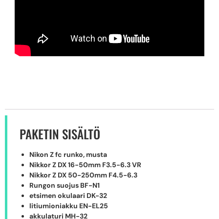
PAKETIN SISÄLTÖ
Nikon Z fc runko, musta
Nikkor Z DX 16-50mm F3.5-6.3 VR
Nikkor Z DX 50-250mm F4.5-6.3
Rungon suojus BF-N1
etsimen okulaari DK-32
litiumioniakku EN-EL25
akkulaturi MH-32