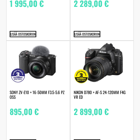
1 995,00
€
2 289,00
€
LISÄÄ OSTOSKORIIN
LISÄÄ OSTOSKORIIN
SONY ZV-E10 + 16-50MM F3.5-5.6 PZ
NIKON D780 + AF-S 24-120MM F4G
OSS
VR ED
895,00
€
2 899,00
€