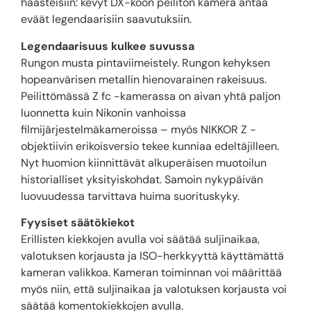
haasteisiin: kevyt DX-koon peilitön kamera antaa
eväät legendaarisiin saavutuksiin.
Legendaarisuus kulkee suvussa
Rungon musta pintaviimeistely. Rungon kehyksen
hopeanvärisen metallin hienovarainen rakeisuus.
Peilittömässä Z fc -kamerassa on aivan yhtä paljon
luonnetta kuin Nikonin vanhoissa
filmijärjestelmäkameroissa – myös NIKKOR Z -
objektiivin erikoisversio tekee kunniaa edeltäjilleen.
Nyt huomion kiinnittävät alkuperäisen muotoilun
historialliset yksityiskohdat. Samoin nykypäivän
luovuudessa tarvittava huima suorituskyky.
Fyysiset säätökiekot
Erillisten kiekkojen avulla voi säätää suljinaikaa,
valotuksen korjausta ja ISO-herkkyyttä käyttämättä
kameran valikkoa. Kameran toiminnan voi määrittää
myös niin, että suljinaikaa ja valotuksen korjausta voi
säätää komentokiekkojen avulla.