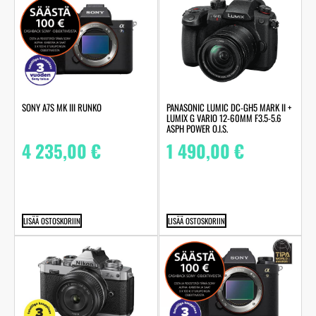
SONY A7S MK III RUNKO
PANASONIC LUMIC DC-GH5 MARK II +
LUMIX G VARIO 12-60MM F3.5-5.6
ASPH POWER O.I.S.
4 235,00
€
1 490,00
€
LISÄÄ OSTOSKORIIN
LISÄÄ OSTOSKORIIN