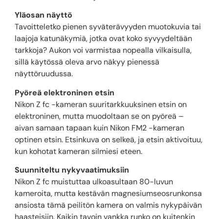
Yläosan näyttö
Tavoitteletko pienen syväterävyyden muotokuvia tai
laajoja katunäkymiä, jotka ovat koko syvyydeltään
tarkkoja? Aukon voi varmistaa nopealla vilkaisulla,
sillä käytössä oleva arvo näkyy pienessä
näyttöruudussa.
Pyöreä elektroninen etsin
Nikon Z fc -kameran suuritarkkuuksinen etsin on
elektroninen, mutta muodoltaan se on pyöreä –
aivan samaan tapaan kuin Nikon FM2 -kameran
optinen etsin. Etsinkuva on selkeä, ja etsin aktivoituu,
kun kohotat kameran silmiesi eteen.
Suunniteltu nykyvaatimuksiin
Nikon Z fc muistuttaa ulkoasultaan 80-luvun
kameroita, mutta kestävän magnesiumseosrunkonsa
ansiosta tämä peilitön kamera on valmis nykypäivän
haasteisiin. Kaikin tavoin vankka runko on kuitenkin