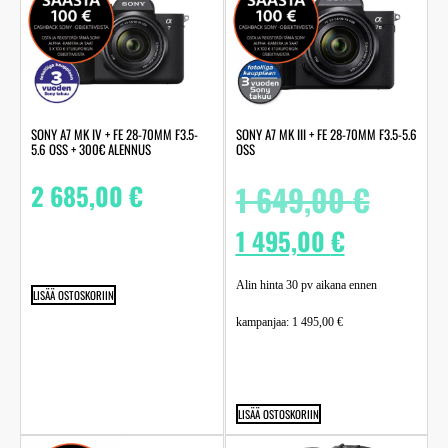
SONY A7 MK IV + FE 28-70MM F3.5-
SONY A7 MK III + FE 28-70MM F3.5-5.6
5.6 OSS + 300€ ALENNUS
OSS
2 685,00
€
1 649,00
€
1 495,00
€
Alin hinta 30 pv aikana ennen
LISÄÄ OSTOSKORIIN
kampanjaa:
1 495,00
€
LISÄÄ OSTOSKORIIN