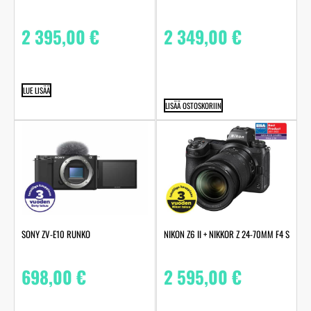
2 395,00
€
2 349,00
€
LUE LISÄÄ
LISÄÄ OSTOSKORIIN
SONY ZV-E10 RUNKO
NIKON Z6 II + NIKKOR Z 24-70MM F4 S
698,00
€
2 595,00
€