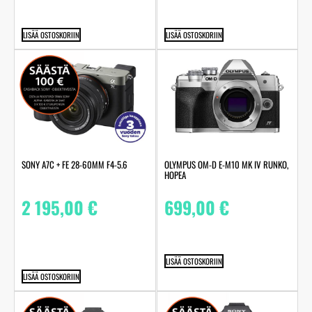
LISÄÄ OSTOSKORIIN
LISÄÄ OSTOSKORIIN
SONY A7C + FE 28-60MM F4-5.6
OLYMPUS OM-D E-M10 MK IV RUNKO,
HOPEA
2 195,00
€
699,00
€
LISÄÄ OSTOSKORIIN
LISÄÄ OSTOSKORIIN