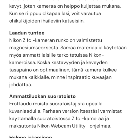
kevyt, joten kameraa on helppo kuljettaa mukana.
Kun se riippuu olkapäälläsi, voit varautua
ohikulkijoiden ihaileviin katseisiin.
Laadun tuntee
Nikon Z fc -kameran runko on valmistettu
magnesiumseoksesta. Samaa materiaalia käytetään
myös ammattilaisille tarkoitetuissa Nikon-
kameroissa. Koska kestävyyden ja keveyden
tasapaino on optimaalinen, tämä kamera kulkee
mukana kaikkialle, minne inspiraatio kuvaajan
johdattaa.
Ammattiluokan suoratoisto
Erottaudu muista suoratoistajista upealla
kuvanlaadulla. Parhaan version itsestäsi varmistat
käyttämällä suoratoistossa Z fc -kameraa ja
maksutonta Nikon Webcam Utility -ohjelmaa.
Helppo jakaminen