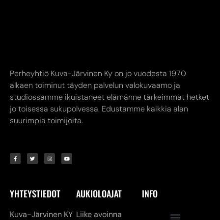
Perheyhtiö Kuva-Järvinen Ky on jo vuodesta 1970
alkaen toiminut täyden palvelun valokuvaamo ja
studiossamme ikuistaneet elämänne tärkeimmät hetket
jo toisessa sukupolvessa. Edustamme kaikkia alan
suurimpia toimijoita.
YHTEYSTIEDOT
AUKIOLOAJAT
INFO
Kuva-Järvinen KY
Liike avoinna
Annankatu
Ma-Pe 9.00-17.00
8,
24240 SALO
La 10.00-14.00
myymälä. (02) 731
Verkkokauppa
7911
24/7
asiakaspalvelu@kuva-