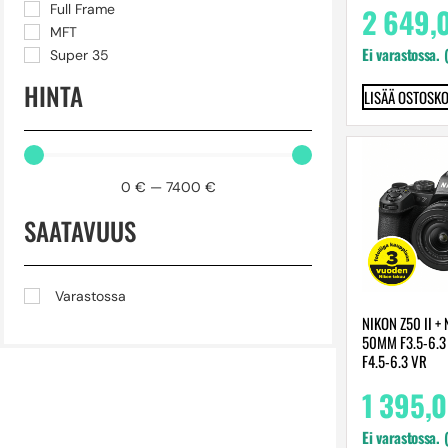
2 649,
Full Frame
MFT
Ei varastossa. 
Super 35
HINTA
LISÄÄ OSTOSKO
0
€
—
7400
€
SAATAVUUS
Varastossa
NIKON Z50 II +
50MM F3.5-6.3
F4.5-6.3 VR
1 395,
Ei varastossa. 