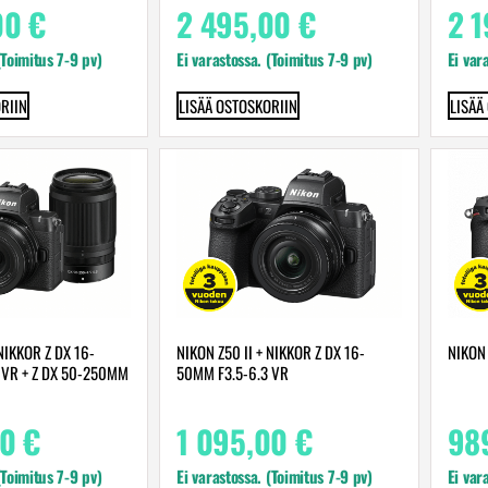
00
€
2 495,00
€
2 
(Toimitus 7-9 pv)
Ei varastossa. (Toimitus 7-9 pv)
Ei var
RIIN
LISÄÄ OSTOSKORIIN
LISÄÄ
 NIKKOR Z DX 16-
NIKON Z50 II + NIKKOR Z DX 16-
NIKON
 VR + Z DX 50-250MM
50MM F3.5-6.3 VR
00
€
1 095,00
€
98
(Toimitus 7-9 pv)
Ei varastossa. (Toimitus 7-9 pv)
Ei var