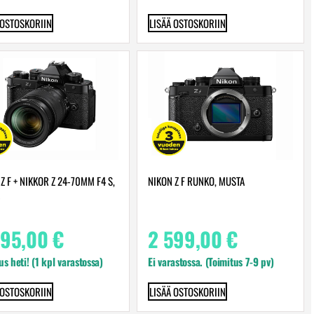
 OSTOSKORIIN
LISÄÄ OSTOSKORIIN
Z F + NIKKOR Z 24-70MM F4 S,
NIKON Z F RUNKO, MUSTA
995,00
€
2 599,00
€
us heti! (1 kpl varastossa)
Ei varastossa. (Toimitus 7-9 pv)
 OSTOSKORIIN
LISÄÄ OSTOSKORIIN