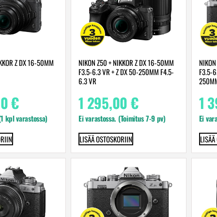
IKKOR Z DX 16-50MM
NIKON Z50 + NIKKOR Z DX 16-50MM
NIKON
F3.5-6.3 VR + Z DX 50-250MM F4.5-
F3.5-6
6.3 VR
250MM
00
€
1 295,00
€
1 
(1 kpl varastossa)
Ei varastossa. (Toimitus 7-9 pv)
Ei var
RIIN
LISÄÄ OSTOSKORIIN
LISÄÄ