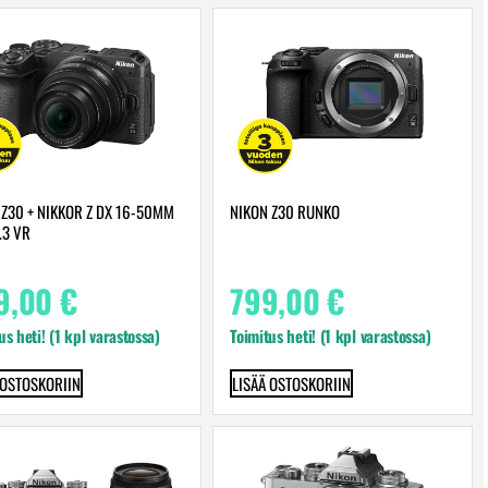
 Z30 + NIKKOR Z DX 16-50MM
NIKON Z30 RUNKO
.3 VR
9,00
€
799,00
€
us heti! (1 kpl varastossa)
Toimitus heti! (1 kpl varastossa)
 OSTOSKORIIN
LISÄÄ OSTOSKORIIN