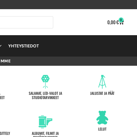
0
0,00
€
YHTEYSTIEDOT
EMME
A
SALAMAT, LED-VALOT JA
JALUSTAT JA PÄÄT
EET
STUDIOTARVIKKEET
LELUT
SITTELY
ALBUMIT, FILMIT JA