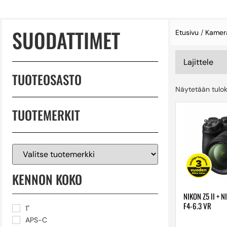
SUODATTIMET
Etusivu
/
Kamer
TUOTEOSASTO
Näytetään tulok
TUOTEMERKIT
KENNON KOKO
NIKON Z5 II + 
F4-6.3 VR
1"
APS-C