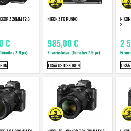
IKKOR Z 28MM F2.8
NIKON Z FC RUNKO
NIKON 
S
00
€
985,00
€
2 
(Toimitus 7-9 pv)
Ei varastossa. (Toimitus 7-9 pv)
Ei var
RIIN
LISÄÄ OSTOSKORIIN
LISÄÄ
KKOR Z 24-200MM F4-
NIKON Z5 + NIKKOR Z 24-70MM F4 S
NIKON 