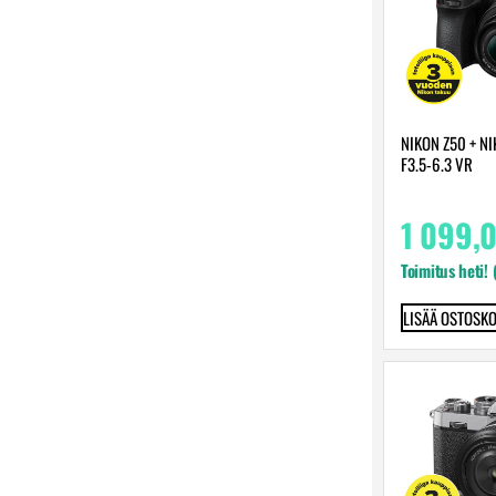
NIKON Z50 + N
F3.5-6.3 VR
1 099,
Toimitus heti! 
LISÄÄ OSTOSKO