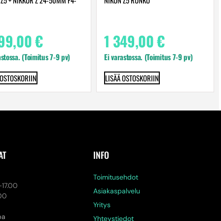
599,00
€
1 349,00
€
astossa. (Toimitus 7-9 pv)
Ei varastossa. (Toimitus 7-9 pv)
 OSTOSKORIIN
LISÄÄ OSTOSKORIIN
AT
INFO
a
Toimitusehdot
-17.00
Asiakaspalvelu
.00
Yritys
pa
Yhteystiedot