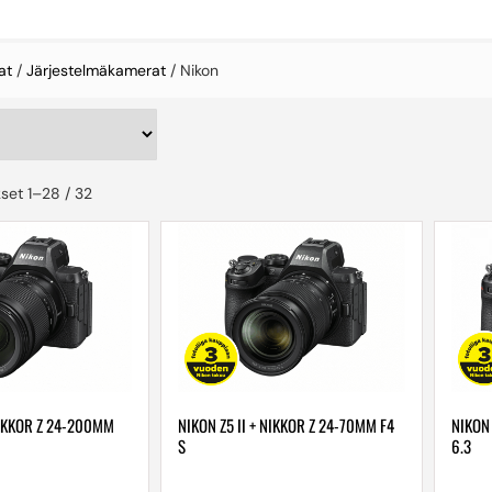
at
/
Järjestelmäkamerat
/ Nikon
set 1–28 / 32
NIKKOR Z 24-200MM
NIKON Z5 II + NIKKOR Z 24-70MM F4
NIKON 
S
6.3