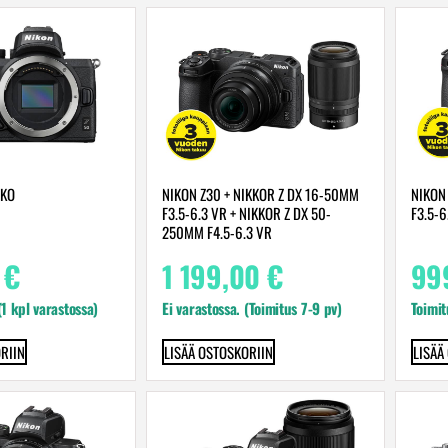
NKO
NIKON Z30 + NIKKOR Z DX 16-50MM
NIKON
F3.5-6.3 VR + NIKKOR Z DX 50-
F3.5-6
250MM F4.5-6.3 VR
0
€
1 199,00
€
99
 (1 kpl varastossa)
Ei varastossa. (Toimitus 7-9 pv)
Toimit
RIIN
LISÄÄ OSTOSKORIIN
LISÄÄ