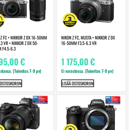
 Z FC + NIKKOR Z DX 16-50MM
NIKON Z FC, MUSTA + NIKKOR Z DX
.3 VR + NIKKOR Z DX 50-
16-50MM F3.5-6.3 VR
 F4.5-6.3
395,00
€
1 175,00
€
astossa. (Toimitus 7-9 pv)
Ei varastossa. (Toimitus 7-9 pv)
 OSTOSKORIIN
LISÄÄ OSTOSKORIIN