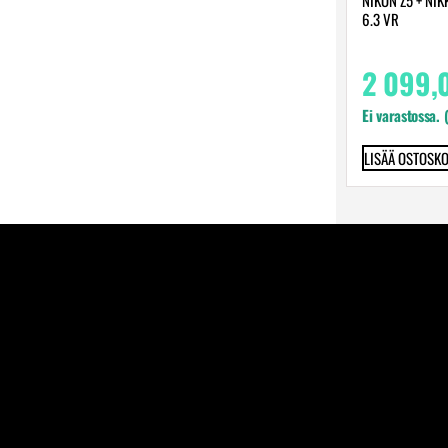
6.3 VR
2 099,
Ei varastossa. 
LISÄÄ OSTOSKO