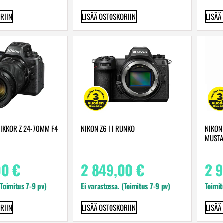
RIIN
LISÄÄ OSTOSKORIIN
LISÄÄ
 NIKKOR Z 24-70MM F4
NIKON Z6 III RUNKO
NIKON 
MUSTA
00
€
2 849,00
€
2 
(Toimitus 7-9 pv)
Ei varastossa. (Toimitus 7-9 pv)
Toimit
RIIN
LISÄÄ OSTOSKORIIN
LISÄÄ