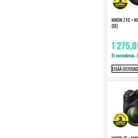
NIKON Z FC + N
(SE)
1 275,
Ei varastossa. 
LISÄÄ OSTOSKO
NIKON Z5 + NI