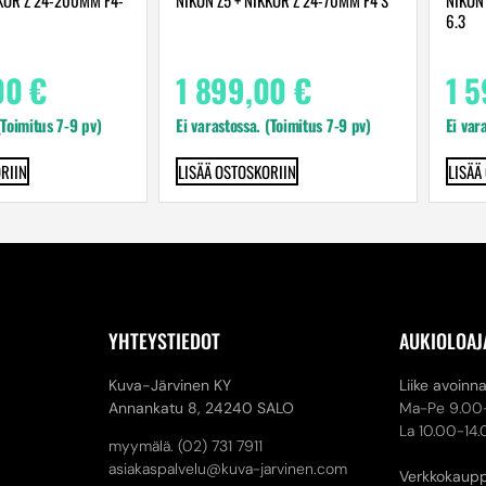
6.3
00
€
1 899,00
€
1 
(Toimitus 7-9 pv)
Ei varastossa. (Toimitus 7-9 pv)
Ei var
RIIN
LISÄÄ OSTOSKORIIN
LISÄÄ
YHTEYSTIEDOT
AUKIOLOAJ
Kuva-Järvinen KY
Liike avoinn
Annankatu 8,
24240 SALO
Ma-Pe 9.00
La 10.00-14
myymälä. (02) 731 7911
asiakaspalvelu@kuva-jarvinen.com
Verkkokaup