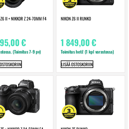
Z6 II + NIKKOR Z 24-70MM F4
NIKON Z6 II RUNKO
595,00
€
1 849,00
€
astossa. (Toimitus 7-9 pv)
Toimitus heti! (1 kpl varastossa)
 OSTOSKORIIN
LISÄÄ OSTOSKORIIN
Z5 + NIKKOR Z 24-50MM F4-
NIKON Z5 RUNKO