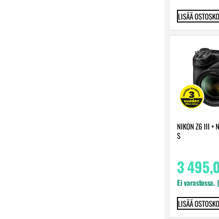
LISÄÄ OSTOSKO
NIKON Z6 III +
S
3 495,
Ei varastossa. 
LISÄÄ OSTOSKO