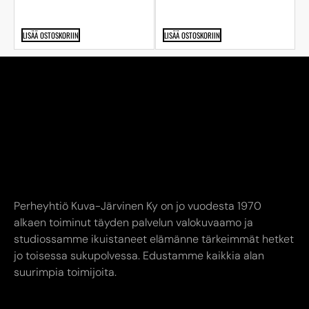
LISÄÄ OSTOSKORIIN
LISÄÄ OSTOSKORIIN
Perheyhtiö Kuva-Järvinen Ky on jo vuodesta 1970
alkaen toiminut täyden palvelun valokuvaamo ja
studiossamme ikuistaneet elämänne tärkeimmät hetket
jo toisessa sukupolvessa. Edustamme kaikkia alan
suurimpia toimijoita.