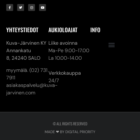
YHTEYSTIEDOT
AUKIOLOAJAT
INFO
Kuva-Järvinen KY
Liike avoinna
Annankatu
Ma-Pe 9.00-17.00
8,
24240 SALO
La 10.00-14.00
myymälä. (02) 731
Verkkokauppa
7911
24/7
asiakaspalvelu@kuva-
jarvinen.com
© ALL RIGHTS RESERVED
MADE ❤ BY DIGITAL PRIORITY