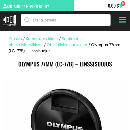
0
0,00
€
KIRJAUDU / REKISTERÖIDY
Etusivu
/
Kameratarvikkeet
/
Suotimet ja
objektiivitarvikkeet
/
Objektiivien suojukset
/ Olympus 77mm
(LC-77B) – linssisuojus
OLYMPUS 77MM (LC-77B) – LINSSISUOJUS