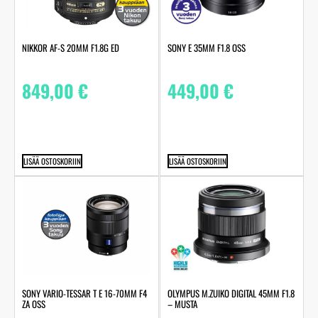
NIKKOR AF-S 20MM F1.8G ED
SONY E 35MM F1.8 OSS
849,00
€
449,00
€
LISÄÄ OSTOSKORIIN
LISÄÄ OSTOSKORIIN
SONY VARIO-TESSAR T E 16-70MM F4
OLYMPUS M.ZUIKO DIGITAL 45MM F1.8
ZA OSS
– MUSTA