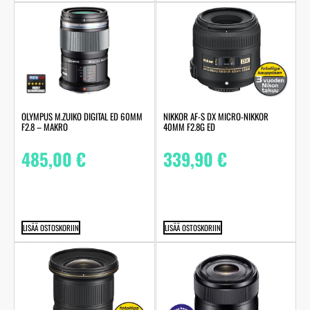
OLYMPUS M.ZUIKO DIGITAL ED 60MM
NIKKOR AF-S DX MICRO-NIKKOR
F2.8 – MAKRO
40MM F2.8G ED
485,00
€
339,90
€
LISÄÄ OSTOSKORIIN
LISÄÄ OSTOSKORIIN