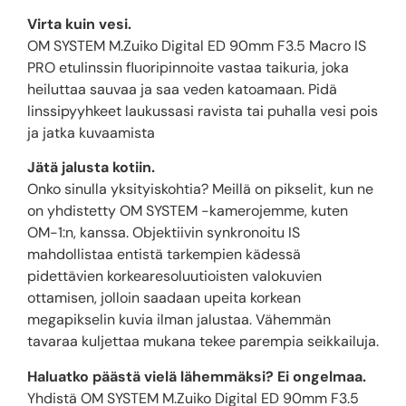
Virta kuin vesi.
OM SYSTEM M.Zuiko Digital ED 90mm F3.5 Macro IS
PRO etulinssin fluoripinnoite vastaa taikuria, joka
heiluttaa sauvaa ja saa veden katoamaan. Pidä
linssipyyhkeet laukussasi ravista tai puhalla vesi pois
ja jatka kuvaamista
Jätä jalusta kotiin.
Onko sinulla yksityiskohtia? Meillä on pikselit, kun ne
on yhdistetty OM SYSTEM -kamerojemme, kuten
OM-1:n, kanssa. Objektiivin synkronoitu IS
mahdollistaa entistä tarkempien kädessä
pidettävien korkearesoluutioisten valokuvien
ottamisen, jolloin saadaan upeita korkean
megapikselin kuvia ilman jalustaa. Vähemmän
tavaraa kuljettaa mukana tekee parempia seikkailuja.
Haluatko päästä vielä lähemmäksi? Ei ongelmaa.
Yhdistä OM SYSTEM M.Zuiko Digital ED 90mm F3.5