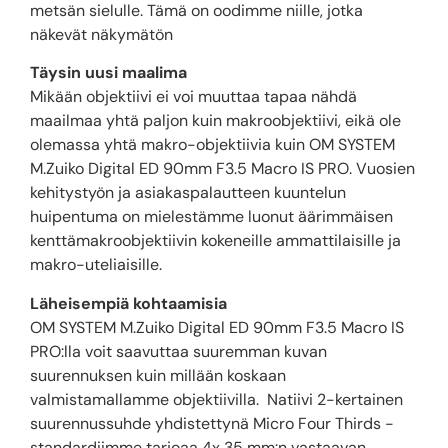
metsän sielulle. Tämä on oodimme niille, jotka
näkevät näkymätön
Täysin uusi maalima
Mikään objektiivi ei voi muuttaa tapaa nähdä
maailmaa yhtä paljon kuin makroobjektiivi, eikä ole
olemassa yhtä makro-objektiivia kuin OM SYSTEM
M.Zuiko Digital ED 90mm F3.5 Macro IS PRO. Vuosien
kehitystyön ja asiakaspalautteen kuuntelun
huipentuma on mielestämme luonut äärimmäisen
kenttämakroobjektiivin kokeneille ammattilaisille ja
makro-uteliaisille.
Läheisempiä kohtaamisia
OM SYSTEM M.Zuiko Digital ED 90mm F3.5 Macro IS
PRO:lla voit saavuttaa suuremman kuvan
suurennuksen kuin millään koskaan
valmistamallamme objektiivilla. Natiivi 2-kertainen
suurennussuhde yhdistettynä Micro Four Thirds -
standardiimme tarjoaa 4x 35 mm:n vastaavan