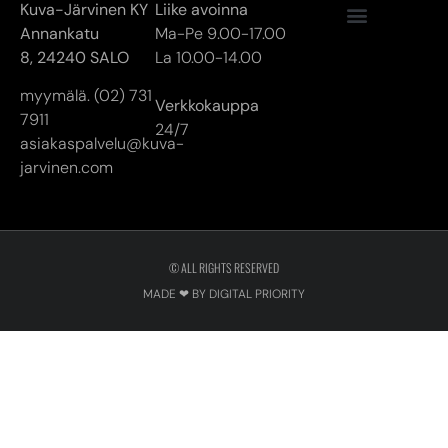
Kuva-Järvinen KY
Liike avoinna
Annankatu
Ma-Pe 9.00-17.00
8,
24240 SALO
La 10.00-14.00
myymälä. (02) 731
Verkkokauppa
7911
24/7
asiakaspalvelu@kuva-
jarvinen.com
© ALL RIGHTS RESERVED
MADE ❤ BY DIGITAL PRIORITY