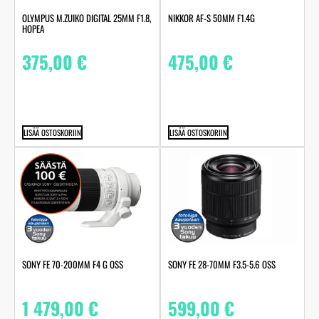
OLYMPUS M.ZUIKO DIGITAL 25MM F1.8,
NIKKOR AF-S 50MM F1.4G
HOPEA
375,00
€
475,00
€
LISÄÄ OSTOSKORIIN
LISÄÄ OSTOSKORIIN
SONY FE 70-200MM F4 G OSS
SONY FE 28-70MM F3.5-5.6 OSS
1 479,00
€
599,00
€