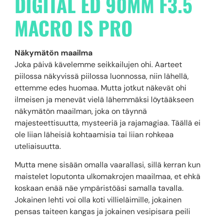
DIGITAL ED 90MM F3.5
MACRO IS PRO
Näkymätön maailma
Joka päivä kävelemme seikkailujen ohi. Aarteet
piilossa näkyvissä piilossa luonnossa, niin lähellä,
ettemme edes huomaa. Mutta jotkut näkevät ohi
ilmeisen ja menevät vielä lähemmäksi löytääkseen
näkymätön maailman, joka on täynnä
majesteettisuutta, mysteeriä ja rajamagiaa. Täällä ei
ole liian läheisiä kohtaamisia tai liian rohkeaa
uteliaisuutta.
Mutta mene sisään omalla vaarallasi, sillä kerran kun
maistelet loputonta ulkomakrojen maailmaa, et ehkä
koskaan enää näe ympäristöäsi samalla tavalla.
Jokainen lehti voi olla koti villieläimille, jokainen
pensas taiteen kangas ja jokainen vesipisara peili