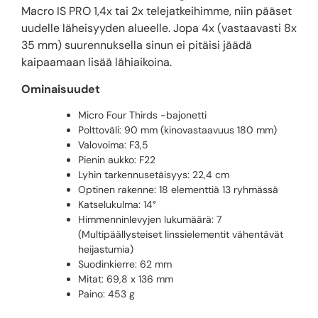
Macro IS PRO 1,4x tai 2x telejatkeihimme, niin pääset
uudelle läheisyyden alueelle. Jopa 4x (vastaavasti 8x
35 mm) suurennuksella sinun ei pitäisi jäädä
kaipaamaan lisää lähiaikoina.
Ominaisuudet
Micro Four Thirds -bajonetti
Polttoväli: 90 mm (kinovastaavuus 180 mm)
Valovoima: F3,5
Pienin aukko: F22
Lyhin tarkennusetäisyys: 22,4 cm
Optinen rakenne: 18 elementtiä 13 ryhmässä
Katselukulma: 14°
Himmenninlevyjen lukumäärä: 7
(Multipäällysteiset linssielementit vähentävät
heijastumia)
Suodinkierre: 62 mm
Mitat: 69,8 x 136 mm
Paino: 453 g