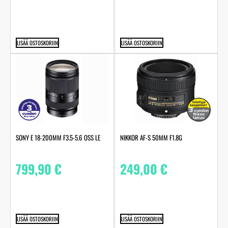
LISÄÄ OSTOSKORIIN
LISÄÄ OSTOSKORIIN
SONY E 18-200MM F3.5-5.6 OSS LE
NIKKOR AF-S 50MM F1.8G
799,90
€
249,00
€
LISÄÄ OSTOSKORIIN
LISÄÄ OSTOSKORIIN