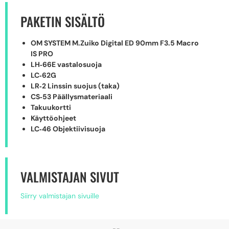
PAKETIN SISÄLTÖ
OM SYSTEM M.Zuiko Digital ED 90mm F3.5 Macro
IS PRO
LH‑66E vastalosuoja
LC‑62G
LR‑2 Linssin suojus (taka)
CS‑53 Päällysmateriaali
Takuukortti
Käyttöohjeet
LC‑46 Objektiivisuoja
VALMISTAJAN SIVUT
Siirry valmistajan sivuille