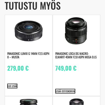
TUTUSTU MYÖS
PANASONIC LUMIX G 14MM F2.5 ASPH
PANASONIC LEICA DG MACRO-
II – MUSTA
ELMARIT 45MM F2.8 ASPH MEGA O.I.S
279,00
€
749,00
€
LUE LISÄÄ
LISÄÄ OSTOSKORIIN