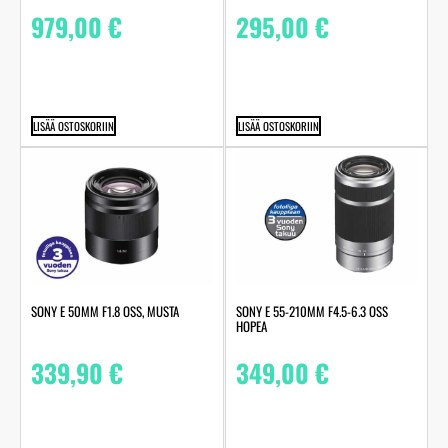
979,00
€
295,00
€
LISÄÄ OSTOSKORIIN
LISÄÄ OSTOSKORIIN
SONY E 50MM F1.8 OSS, MUSTA
SONY E 55-210MM F4.5-6.3 OSS
HOPEA
339,90
€
349,00
€