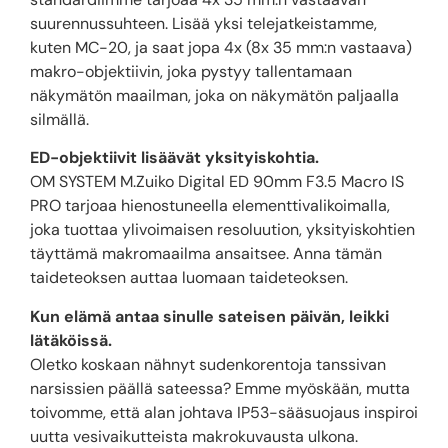
suurennussuhteen. Lisää yksi telejatkeistamme,
kuten MC-20, ja saat jopa 4x (8x 35 mm:n vastaava)
makro-objektiivin, joka pystyy tallentamaan
näkymätön maailman, joka on näkymätön paljaalla
silmällä.
ED-objektiivit lisäävät yksityiskohtia.
OM SYSTEM M.Zuiko Digital ED 90mm F3.5 Macro IS
PRO tarjoaa hienostuneella elementtivalikoimalla,
joka tuottaa ylivoimaisen resoluution, yksityiskohtien
täyttämä makromaailma ansaitsee. Anna tämän
taideteoksen auttaa luomaan taideteoksen.
Kun elämä antaa sinulle sateisen päivän, leikki
lätäköissä.
Oletko koskaan nähnyt sudenkorentoja tanssivan
narsissien päällä sateessa? Emme myöskään, mutta
toivomme, että alan johtava IP53-sääsuojaus inspiroi
uutta vesivaikutteista makrokuvausta ulkona.