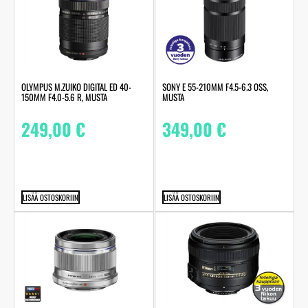
OLYMPUS M.ZUIKO DIGITAL ED 40-
SONY E 55-210MM F4.5-6.3 OSS,
150MM F4.0-5.6 R, MUSTA
MUSTA
249,00
€
349,00
€
LISÄÄ OSTOSKORIIN
LISÄÄ OSTOSKORIIN