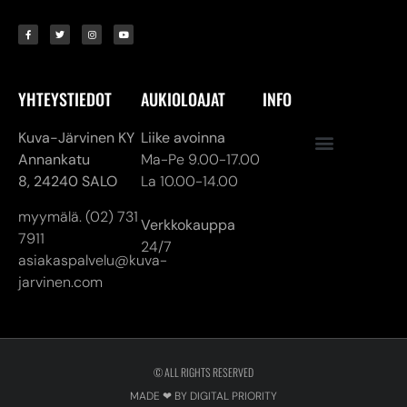
YHTEYSTIEDOT
AUKIOLOAJAT
INFO
Kuva-Järvinen KY
Liike avoinna
Annankatu
Ma-Pe 9.00-17.00
8,
24240 SALO
La 10.00-14.00
myymälä. (02) 731
Verkkokauppa
7911
24/7
asiakaspalvelu@kuva-
jarvinen.com
© ALL RIGHTS RESERVED
MADE ❤ BY DIGITAL PRIORITY