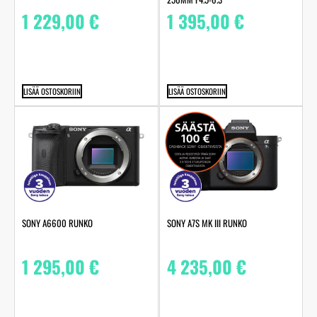
1 229,00
€
1 395,00
€
LISÄÄ OSTOSKORIIN
LISÄÄ OSTOSKORIIN
SONY A6600 RUNKO
SONY A7S MK III RUNKO
1 295,00
€
4 235,00
€