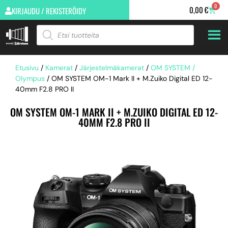
0
0,00
€
KIRJAUDU / REKISTERÖIDY
Etusivu
/
Kamerat
/
Järjestelmäkamerat
/
OM SYSTEM /
Olympus
/ OM SYSTEM OM-1 Mark II + M.Zuiko Digital ED 12-
40mm F2.8 PRO II
OM SYSTEM OM-1 MARK II + M.ZUIKO DIGITAL ED 12-
40MM F2.8 PRO II