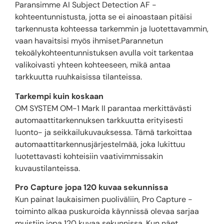
Paransimme AI Subject Detection AF -
kohteentunnistusta, jotta se ei ainoastaan pitäisi
tarkennusta kohteessa tarkemmin ja luotettavammin,
vaan havaitsisi myös ihmiset.Parannetun
tekoälykohteentunnistuksen avulla voit tarkentaa
valikoivasti yhteen kohteeseen, mikä antaa
tarkkuutta ruuhkaisissa tilanteissa.
Tarkempi kuin koskaan
OM SYSTEM OM-1 Mark II parantaa merkittävästi
automaattitarkennuksen tarkkuutta erityisesti
luonto- ja seikkailukuvauksessa. Tämä tarkoittaa
automaattitarkennusjärjestelmää, joka lukittuu
luotettavasti kohteisiin vaativimmissakin
kuvaustilanteissa.
Pro Capture jopa 120 kuvaa sekunnissa
Kun painat laukaisimen puoliväliin, Pro Capture -
toiminto alkaa puskuroida käynnissä olevaa sarjaa
muistiin jopa 120 kuvaa sekunnissa. Kun näet