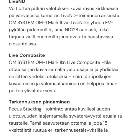
LiveND
Voit ottaa pitkän valotuksen kuvia myös kirkkaassa
päivänvalossa kameran LiveND-toiminnon ansiosta.
OM SYSTEM OM-1 Mark II vie LiveND:n yhden EV-
pykälän pidemmälle, aina ND128:aan asti, mikä
tarjoaa vielä enemmän joustavuutta haastavissa
olosuhteissa.
Live Composite
OM SYSTEM OM-1 Mark II:n Live Composite -tila
ottaa sarjan kuvia samalla valotusajalla ja yhdistää
ne sitten yhdeksi otokseksi – näin tähtipolkujen
kuvaaminen ja valomaalaaminen on helppoa ilman
pelkoa ylivalotuksesta.
Tarkennuksen pinoaminen
Focus Stacking -toiminto antaa kuvillesi uuden
ulottuvuuden laajentamalla syväterävyyttä etualalta
taustalle. Tämä saavutetaan ottamalla jopa 15
yksittäistä ruutua eri tarkennusetäisyyksillä ja