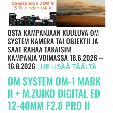
OSTA KAMPANJAAN KUULUVA OM
SYSTEM KAMERA TAI OBJEKTII JA
SAAT RAHAA TAKAISIN!
KAMPANJA VOIMASSA 18.6.2026 –
16.8.2026
LUE LISÄÄ TÄÄLTÄ
OM SYSTEM OM-1 MARK
II + M.ZUIKO DIGITAL ED
12-40MM F2.8 PRO II