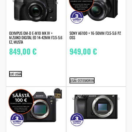
OLYMPUS OM-D E-M10 MK IV +
SONY A6100 + 16-50MM F3.5-5.6 PZ
M.ZUIKO DIGITAL ED 14-42MM F3.5-5.6
OSS
EZ, MUSTA
849,00
€
949,00
€
LUE LISÄÄ
LISÄÄ OSTOSKORIIN