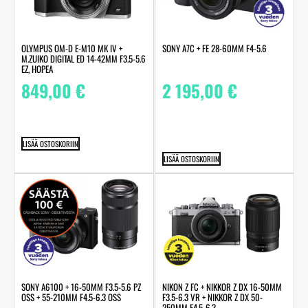
OLYMPUS OM-D E-M10 MK IV +
SONY A7C + FE 28-60MM F4-5.6
M.ZUIKO DIGITAL ED 14-42MM F3.5-5.6
EZ, HOPEA
849,00
€
2 195,00
€
LISÄÄ OSTOSKORIIN
LISÄÄ OSTOSKORIIN
SONY A6100 + 16-50MM F3.5-5.6 PZ
NIKON Z FC + NIKKOR Z DX 16-50MM
OSS + 55-210MM F4.5-6.3 OSS
F3.5-6.3 VR + NIKKOR Z DX 50-
250MM F4.5-6.3