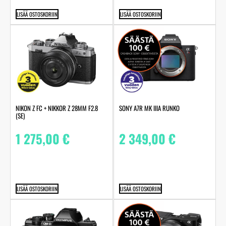
LISÄÄ OSTOSKORIIN
LISÄÄ OSTOSKORIIN
NIKON Z FC + NIKKOR Z 28MM F2.8
SONY A7R MK IIIA RUNKO
(SE)
1 275,00
€
2 349,00
€
LISÄÄ OSTOSKORIIN
LISÄÄ OSTOSKORIIN