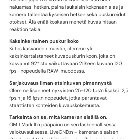
haluamasi hetken, paina laukaisin kokonaan alas ja
kamera tallentaa kyseisen hetken sekä puskuroidut
otokset. Älä enää koskaan menetä kuvaa hitaan
reaktion takia.
Kaksinkertainen puskurikoko
Kiitos kasvaneen muistin, olemme yli
kaksinkertaistaneet kuvapuskurin koon, joka on
kasvanut 92*:sta vaikuttavaan 213:een kuvaan 120
fps -nopeudella RAW-muodossa.
Sarjakuvaus ilman etsinkuvan pimennystä
Olemme lisänneet nykyisten 25-120 fps:n lisäksi 12,5
fps:n ja 16 fps:n nopeudet, jotka parantavat
staattisten kohteiden kuvauskokemusta.
Tärkeintä on se, mitä kameran sisällä on.
OM‑1 Mark II:n pääpaino on sen laskennallisessa
valokuvauksessa. LiveGND:n – kameran sisäisen