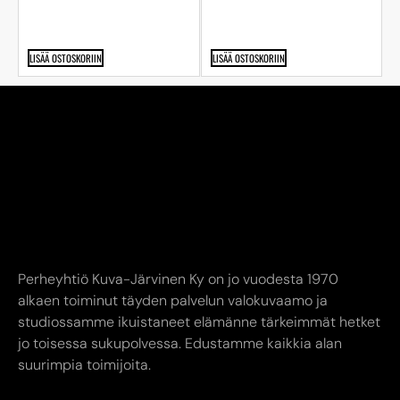
LISÄÄ OSTOSKORIIN
LISÄÄ OSTOSKORIIN
Perheyhtiö Kuva-Järvinen Ky on jo vuodesta 1970
alkaen toiminut täyden palvelun valokuvaamo ja
studiossamme ikuistaneet elämänne tärkeimmät hetket
jo toisessa sukupolvessa. Edustamme kaikkia alan
suurimpia toimijoita.