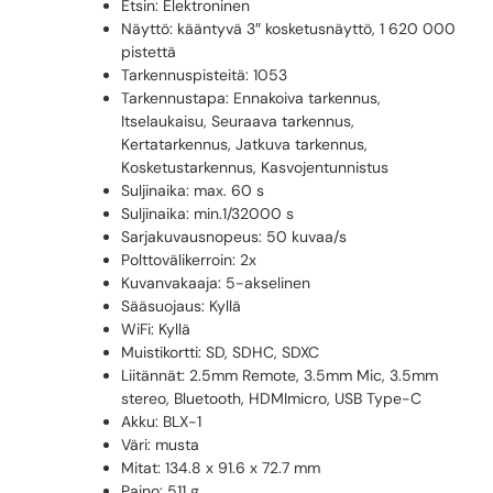
Etsin: Elektroninen
Näyttö: kääntyvä 3″ kosketusnäyttö, 1 620 000
pistettä
Tarkennuspisteitä: 1053
Tarkennustapa: Ennakoiva tarkennus,
Itselaukaisu, Seuraava tarkennus,
Kertatarkennus, Jatkuva tarkennus,
Kosketustarkennus, Kasvojentunnistus
Suljinaika: max. 60 s
Suljinaika: min.1/32000 s
Sarjakuvausnopeus: 50 kuvaa/s
Polttovälikerroin: 2x
Kuvanvakaaja: 5-akselinen
Sääsuojaus: Kyllä
WiFi: Kyllä
Muistikortti: SD, SDHC, SDXC
Liitännät: 2.5mm Remote, 3.5mm Mic, 3.5mm
stereo, Bluetooth, HDMImicro, USB Type-C
Akku: BLX-1
Väri: musta
Mitat: 134.8 x 91.6 x 72.7 mm
Paino: 511 g