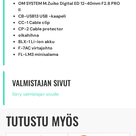
OM SYSTEM M.Zuiko Digital ED 12-40mm F2.8 PRO
II
CB-USB13 USB -kaapeli
CC-1 Cable clip
CP-2 Cable protector
olkahihna
BLX-1 Li-ion akku
F-7AC virtajohto
FL-LM3 minisalama
VALMISTAJAN SIVUT
Siirry valmistajan sivuille
TUTUSTU MYÖS