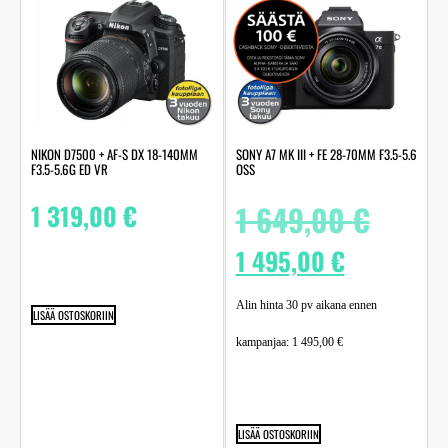
NIKON D7500 + AF-S DX 18-140MM
SONY A7 MK III + FE 28-70MM F3.5-5.6
F3.5-5.6G ED VR
OSS
1 319,00
€
1 649,00
€
1 495,00
€
Alin hinta 30 pv aikana ennen
LISÄÄ OSTOSKORIIN
kampanjaa:
1 495,00
€
LISÄÄ OSTOSKORIIN