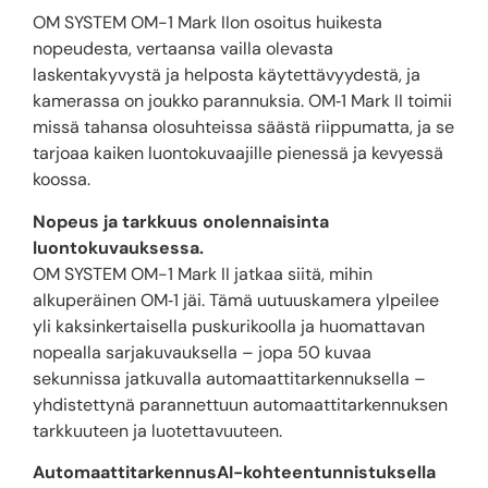
OM SYSTEM OM-1 Mark IIon osoitus huikesta
nopeudesta, vertaansa vailla olevasta
laskentakyvystä ja helposta käytettävyydestä, ja
kamerassa on joukko parannuksia. OM‑1 Mark II toimii
missä tahansa olosuhteissa säästä riippumatta, ja se
tarjoaa kaiken luontokuvaajille pienessä ja kevyessä
koossa.
Nopeus ja tarkkuus onolennaisinta
luontokuvauksessa.
OM SYSTEM OM-1 Mark II jatkaa siitä, mihin
alkuperäinen OM‑1 jäi. Tämä uutuuskamera ylpeilee
yli kaksinkertaisella puskurikoolla ja huomattavan
nopealla sarjakuvauksella – jopa 50 kuvaa
sekunnissa jatkuvalla automaattitarkennuksella –
yhdistettynä parannettuun automaattitarkennuksen
tarkkuuteen ja luotettavuuteen.
AutomaattitarkennusAI-kohteentunnistuksella