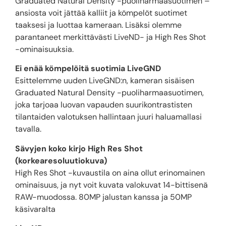
Graduated Natural Density -puoliharmaasuotimen –
ansiosta voit jättää kalliit ja kömpelöt suotimet
taaksesi ja luottaa kameraan. Lisäksi olemme
parantaneet merkittävästi LiveND- ja High Res Shot
-ominaisuuksia.
Ei enää kömpelöitä suotimia LiveGND
Esittelemme uuden LiveGND:n, kameran sisäisen
Graduated Natural Density -puoliharmaasuotimen,
joka tarjoaa luovan vapauden suurikontrastisten
tilantaiden valotuksen hallintaan juuri haluamallasi
tavalla.
Sävyjen koko kirjo High Res Shot
(korkearesoluutiokuva)
High Res Shot -kuvaustila on aina ollut erinomainen
ominaisuus, ja nyt voit kuvata valokuvat 14-bittisenä
RAW-muodossa. 80MP jalustan kanssa ja 50MP
käsivaralta