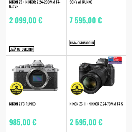
NIKON Z5 + NIKKOR Z 24-200MM F4-
SONY A1 RUNKO
6.3 VR
2 099,00
€
7 595,00
€
LISÄÄ OSTOSKORIIN
LISÄÄ OSTOSKORIIN
NIKON Z FC RUNKO
NIKON Z6 II + NIKKOR Z 24-70MM F4 S
985,00
€
2 595,00
€