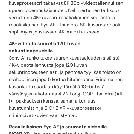
kuvaprosessori takaavat 8K 30p -videotallennuksen
upean todenmukaisuuden. Nelinkertainen tarkkuus
verrattuna 4K-kuvaan, reaaliaikainen seuranta ja
reaaliaikainen Eye AF -toiminto. 8K-kuvamateriaali
sopii myös joustavaan 4K-muokkaukseen.
4K-videoita suurella 120 kuvan
sekuntinopeudella
Sony A1 runko tukee suuren kuvataajuuden sisäistä
4K-videotallennusta jopa 120 kuvan
sekuntinopeuteen asti, ja pehmeä tyylikäs toisto on
mahdollinen jopa 5 kertaa hitaampana. Erinomainen
kuvanlaatu saadaan käyttämällä 10-bittistä
värisävyjen aliotantaa 4:2:2 Long-GOP- tai Intra (All-
I) -pakkauksen kanssa, samalla kun uusi
kuvatunnistin ja BIONZ XR -kuvaprosessori
minimoivat kuvien vääristymät.
Reaaliaikainen Eye AF ja seuranta videoille
BIONZ XR -kuvaprosessori mahdollistaa