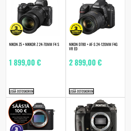
NIKON Z5 + NIKKOR Z 24-70MM F4 S
NIKON D780 + AF-S 24-120MM F4G
VR ED
1 899,00
€
2 899,00
€
LISÄÄ OSTOSKORIIN
LISÄÄ OSTOSKORIIN