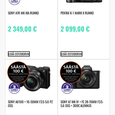
SONY A7R MK IIIA RUNKO
PENTAX K-1 MARK II RUNKO
2 349,00
€
2 099,00
€
LISÄÄ OSTOSKORIIN
LISÄÄ OSTOSKORIIN
SONY A6100 + 16-50MM F3.5-5.6 PZ
SONY A7 MK IV + FE 28-70MM F3.5-
OSS
5.6 OSS + 300€ ALENNUS