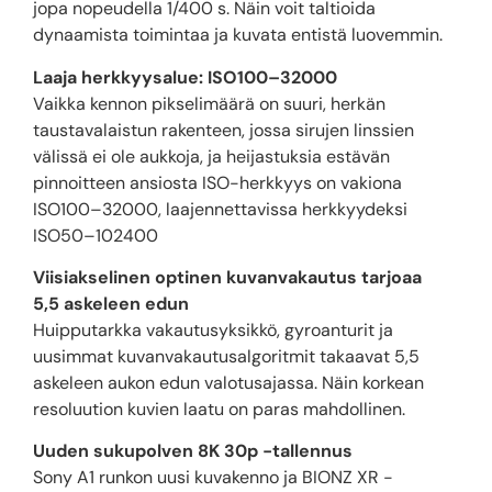
jopa nopeudella 1/400 s. Näin voit taltioida
dynaamista toimintaa ja kuvata entistä luovemmin.
Laaja herkkyysalue: ISO100–32000
Vaikka kennon pikselimäärä on suuri, herkän
taustavalaistun rakenteen, jossa sirujen linssien
välissä ei ole aukkoja, ja heijastuksia estävän
pinnoitteen ansiosta ISO-herkkyys on vakiona
ISO100–32000, laajennettavissa herkkyydeksi
ISO50–102400
Viisiakselinen optinen kuvanvakautus tarjoaa
5,5 askeleen edun
Huipputarkka vakautusyksikkö, gyroanturit ja
uusimmat kuvanvakautusalgoritmit takaavat 5,5
askeleen aukon edun valotusajassa. Näin korkean
resoluution kuvien laatu on paras mahdollinen.
Uuden sukupolven 8K 30p -tallennus
Sony A1 runkon uusi kuvakenno ja BIONZ XR -