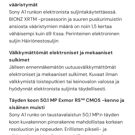
vääristymät
Sony A1 runkon elektronista suljintakäytettäessä.
BIONZ XRTM -prosessorin ja suuren puskurimuistin
ansiosta vääristymien määrä on noin 1,5 kertaa
vähäisempi kuin α9 II:ssa. Perinteinen elektroninen
suljin Häiriönestosuljin
Välkkymättömät elektroniset ja mekaaniset
sulkimet
Jälleen ennennäkemätön uutuusvälkkymättömät
elektroniset ja mekaaniset sulkimet. Kuvaat ilman
välkkymistä loisteputkien tai keinovalon valossa ja
hyödynnät elektronista suljinta täydellisesti.
Täyden koon 50.1 MP Exmor RS™ CMOS -kenno ja
sisäinen muisti
Sony A1 runko on taustavalaistun 50,1 MP:n täyden
koon kuvakennon pinorakenne mahdollistaa korkean
resoluution ja nopeuden. Erillisten pikseli- ja