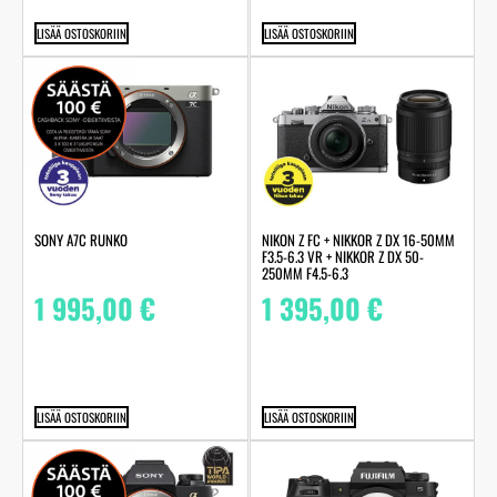
LISÄÄ OSTOSKORIIN
LISÄÄ OSTOSKORIIN
SONY A7C RUNKO
NIKON Z FC + NIKKOR Z DX 16-50MM
F3.5-6.3 VR + NIKKOR Z DX 50-
250MM F4.5-6.3
1 995,00
€
1 395,00
€
LISÄÄ OSTOSKORIIN
LISÄÄ OSTOSKORIIN