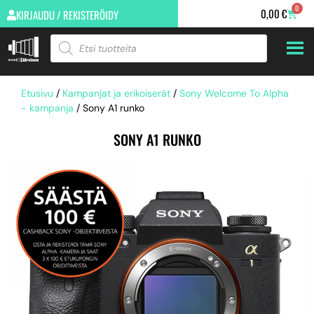
0
0,00
€
KIRJAUDU / REKISTERÖIDY
Etusivu
/
Kampanjat ja erikoiserät
/
Sony Welcome To Alpha
- kampanja
/ Sony A1 runko
SONY A1 RUNKO