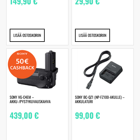
149,90
€
29,90
€
LISÄÄ OSTOSKORIIN
LISÄÄ OSTOSKORIIN
SONY VG-C4EM –
SONY BC-QZ1 (NP-FZ100-AKULLE) –
AKKU-/PYSTYKUVAUSKAHVA
AKKULATURI
439,00
€
99,00
€