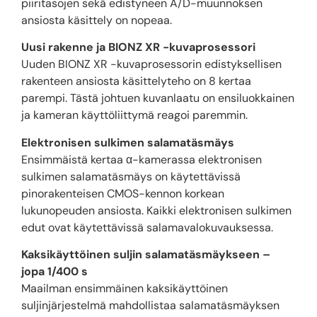
piiritasojen sekä edistyneen A/D-muunnoksen
ansiosta käsittely on nopeaa.
Uusi rakenne ja BIONZ XR -kuvaprosessori
Uuden BIONZ XR -kuvaprosessorin edistyksellisen
rakenteen ansiosta käsittelyteho on 8 kertaa
parempi. Tästä johtuen kuvanlaatu on ensiluokkainen
ja kameran käyttöliittymä reagoi paremmin.
Elektronisen sulkimen salamatäsmäys
Ensimmäistä kertaa α-kamerassa elektronisen
sulkimen salamatäsmäys on käytettävissä
pinorakenteisen CMOS-kennon korkean
lukunopeuden ansiosta. Kaikki elektronisen sulkimen
edut ovat käytettävissä salamavalokuvauksessa.
Kaksikäyttöinen suljin salamatäsmäykseen –
jopa 1/400 s
Maailman ensimmäinen kaksikäyttöinen
suljinjärjestelmä mahdollistaa salamatäsmäyksen