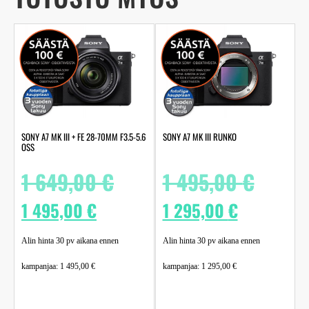
SONY A7 MK III + FE 28-70MM F3.5-5.6
SONY A7 MK III RUNKO
OSS
1 649,00
€
1 495,00
€
1 495,00
€
1 295,00
€
Alin hinta 30 pv aikana ennen
Alin hinta 30 pv aikana ennen
kampanjaa:
1 495,00
€
kampanjaa:
1 295,00
€