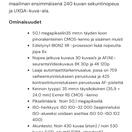
maailman ensimmäisenä 240 kuvan sekuntinopeus
ja UXGA-kuva-ala.
Ominaisuudet
50,1 megapikselin35 mm:n täyden koon
pinorakenteinen CMOS-kenno ja sisäinen muisti
Edistynyt BIONZ XR -prosessori lisää nopeutta
jopa 8x
Nopea jatkuva kuvaus 30 kuvaa/s ja AF/AE-
seurantaVideokuvaus 8K 30p ja 4K 120p
Laaja automaattitarkennusalue, jossa on 759
vaiheentunnistukseen perustuvaa ja 425
kontrastintunnistukseen perustuvaa AF-pistettä
Kennon tyyppi: 35 mm:n täysikokoinen (35,9 ×
24,0 mm) Exmor RS CMOS -kenno
Pikselimäärä: Noin 50,1 megapikseliä
ISO-herkkyys: ISO 100–32 000 (laajennetuksi
ISO-alueeksi voidaan asettaa ISO 50–ISO 102
400)
Akunkesto: Noin 430 kuvaa (etsin) / noin 530
kuvaa (LCD-näyttö) (CIPA-standardi)