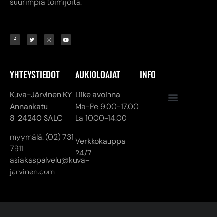
suurimpia toimijoita.
YHTEYSTIEDOT
AUKIOLOAJAT
INFO
Kuva-Järvinen KY
Liike avoinna
Annankatu
Ma-Pe 9.00-17.00
8,
24240 SALO
La 10.00-14.00
myymälä. (02) 731
Verkkokauppa
7911
24/7
asiakaspalvelu@kuva-
jarvinen.com