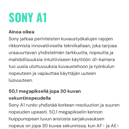
SONY A1
Ainoa oikea
Sony jatkaa perinteisten kuvaustyökalujen rajojen
rikkomista innovatiivisella tekniikallaan, joka tarjoaa
uraauurtavan yhdistelmän tarkkuutta, nopeutta ja
mahdollisuuksia intuitiiviseen käyttöön. α1-kamera
tuo uusia ulottuvuuksia kuvaustehoon ja työnkulun
nopeuteen ja vapauttaa käyttäjän uuteen
luovuuteen.
50,1 megapikseliä jopa 30 kuvan
sekuntinopeudella
Sony A1 runko yhdistää korkean resoluution ja suuren
nopeuden upeasti. 50,1 megapikselin kennon
huippunopean luvun ansiosta sarjakuvauksen
nopeus on jopa 30 kuvaa sekunnissa, kun AF- ja AE-