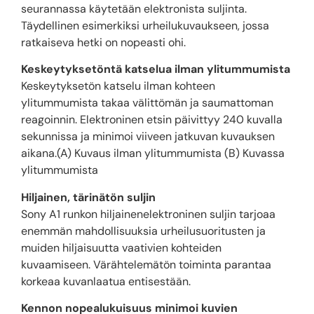
seurannassa käytetään elektronista suljinta.
Täydellinen esimerkiksi urheilukuvaukseen, jossa
ratkaiseva hetki on nopeasti ohi.
Keskeytyksetöntä katselua ilman ylitummumista
Keskeytyksetön katselu ilman kohteen
ylitummumista takaa välittömän ja saumattoman
reagoinnin. Elektroninen etsin päivittyy 240 kuvalla
sekunnissa ja minimoi viiveen jatkuvan kuvauksen
aikana.(A) Kuvaus ilman ylitummumista (B) Kuvassa
ylitummumista
Hiljainen, tärinätön suljin
Sony A1 runkon hiljainenelektroninen suljin tarjoaa
enemmän mahdollisuuksia urheilusuoritusten ja
muiden hiljaisuutta vaativien kohteiden
kuvaamiseen. Värähtelemätön toiminta parantaa
korkeaa kuvanlaatua entisestään.
Kennon nopealukuisuus minimoi kuvien