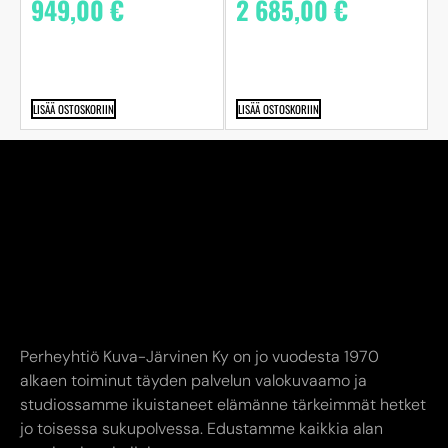
949,00
€
2 685,00
€
LISÄÄ OSTOSKORIIN
LISÄÄ OSTOSKORIIN
Perheyhtiö Kuva-Järvinen Ky on jo vuodesta 1970
alkaen toiminut täyden palvelun valokuvaamo ja
studiossamme ikuistaneet elämänne tärkeimmät hetket
jo toisessa sukupolvessa. Edustamme kaikkia alan