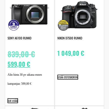
SONY A6100 RUNKO
NIKON D7500 RUNKO
839,00
€
1 049,00
€
599,00
€
Alin hinta 30 pv aikana ennen
LISÄÄ OSTOSKORIIN
kampanjaa:
599,00
€
LUE LISÄÄ