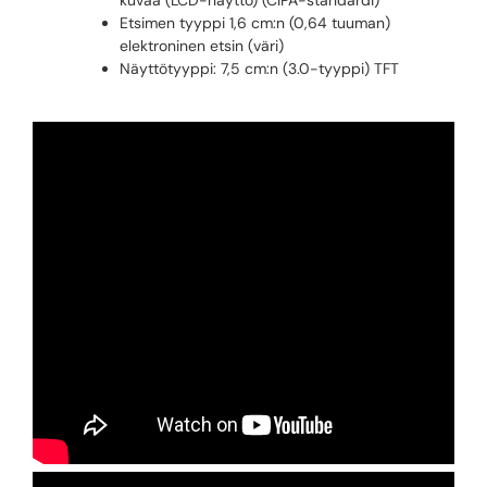
Etsimen tyyppi 1,6 cm:n (0,64 tuuman)
elektroninen etsin (väri)
Näyttötyyppi: 7,5 cm:n (3.0-tyyppi) TFT