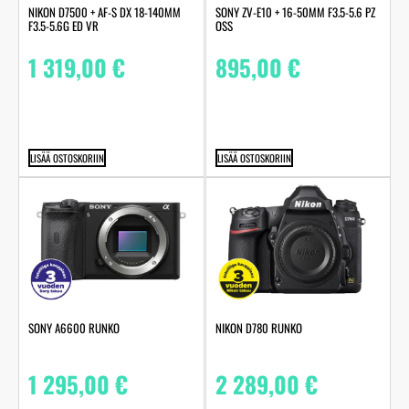
NIKON D7500 + AF-S DX 18-140MM
SONY ZV-E10 + 16-50MM F3.5-5.6 PZ
F3.5-5.6G ED VR
OSS
1 319,00
€
895,00
€
LISÄÄ OSTOSKORIIN
LISÄÄ OSTOSKORIIN
SONY A6600 RUNKO
NIKON D780 RUNKO
1 295,00
€
2 289,00
€