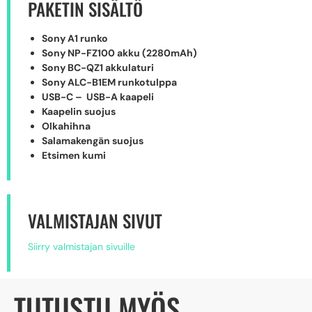
PAKETIN SISÄLTÖ
Sony A1 runko
Sony NP-FZ100 akku (2280mAh)
Sony BC-QZ1 akkulaturi
Sony ALC-B1EM runkotulppa
USB-C – USB-A kaapeli
Kaapelin suojus
Olkahihna
Salamakengän suojus
Etsimen kumi
VALMISTAJAN SIVUT
Siirry valmistajan sivuille
TUTUSTU MYÖS