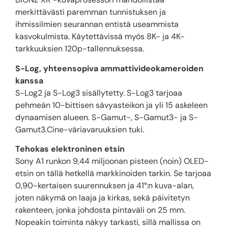
merkittävästi paremman tunnistuksen ja
ihmissilmien seurannan entistä useammista
kasvokulmista. Käytettävissä myös 8K- ja 4K-
tarkkuuksien 120p-tallennuksessa.
S-Log, yhteensopiva ammattivideokameroiden
kanssa
S-Log2 ja S-Log3 sisällytetty. S-Log3 tarjoaa
pehmeän 10-bittisen sävyasteikon ja yli 15 askeleen
dynaamisen alueen. S-Gamut-, S-Gamut3- ja S-
Gamut3.Cine-väriavaruuksien tuki.
Tehokas elektroninen etsin
Sony A1 runkon 9,44 miljoonan pisteen (noin) OLED-
etsin on tällä hetkellä markkinoiden tarkin. Se tarjoaa
0,90-kertaisen suurennuksen ja 41°:n kuva-alan,
joten näkymä on laaja ja kirkas, sekä päivitetyn
rakenteen, jonka johdosta pintaväli on 25 mm.
Nopeakin toiminta näkyy tarkasti, sillä mallissa on