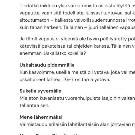
Tiedätkö mikä on yksi vaikeimmista asioista löytää
vapautta, vaan sitä todellista, luissasi tuntuvaa, sähk
sitoutumaton – kaikesta velvollisuudentunnosta irro
kuin tähän hetkeen. Tällainen – juuri tällainen vapaus
Ja tämä vapaus ei yleensä ole hyvin päällystetty polku.
kätevissä paketeissa tai ohjeiden kanssa. Tällainen 
enemmän. Uskallatko kokeilla?
Uskaltaudu pidemmälle
Kun kasvoimme, useilla meistä oli ystävä, joka vei me
uskaltaneet lähteä. TG-7 on tämä ystävä.
Sukella syvemälle
Mieletön kuvanlaatu vuorenhuipuista laajoihin valta
tallentaa sen.
Mene lähemmäksi
Valmistaudu erilaisiin lähitilanteisiin alan johtavie