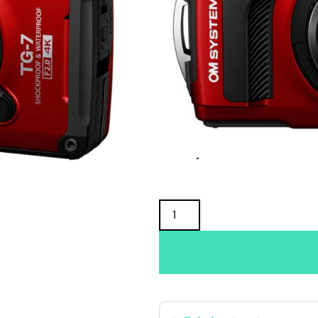
Oma varasto:
Maahantuojan varasto:
535,00
€