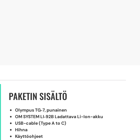
PAKETIN SISÄLTÖ
Olympus TG‑7, punainen
OM SYSTEM LI‑92B Ladattava Li-Ion-akku
USB-cable (Type A to C)
Hihna
Käyttöohjeet