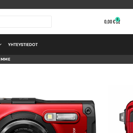
0
0,00
€
YHTEYSTIEDOT
EMME
H TG-