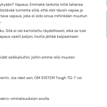
 nykyään? Vapaus. Emmekä tarkoita mitä tahansa
öistävää tunnetta siitä, että olet täysin vapaa ja
ttava vapaus, joka ei sido sinua mihinkään muuhun
.
 Sitä ei ole kartoitettu täydellisesti, eikä se tule
vapaus vaatii paljon, mutta jättää kaipaamaan
idät seikkailuihin, joihin emme olisi muuten
meriin. Jos näet sen, OM SYSTEM Tough TG-7 voi
n makro-ominaisuuksien avulla.