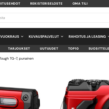
MITUSEHDOT
REKISTERISELOSTE
OMA TILI
EVUOKRAUS
KUVAUSPALVELUT
RAHOITUS JA LEASING
TARJOUKSET
UUTUUDET
TOP10
SUOSITTEL
ough TG-7, punainen
OM SYSTEM TOUG
7, PUNAINEN
SKU
V110030RU000
TUOTTEEN SAATAVUUS