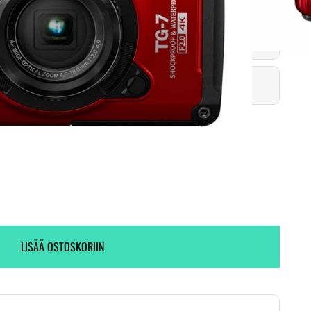
Toimitus heti! (1 kpl varastossa)
2 kpl varastossa.
LISÄÄ OSTOSKORIIN