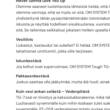
Never Gonna Give You Up
Olemme saaneet luotettavista lähteistä tietää, että
olemme varmoja, että se myös on sitä. OM SYSTEM To
yhdistettynä tähän pysäyttämättömään toimintakonee
iskuista ja näyttää todellisen sisukkuutensa, vuorist
sitä. Se tallentaa seikkailusi jokaisen hetken upeall
Vesitiivis
Liukastut, kastaudut tai sukellat? Ei hätää. OM SYSTE
tahattomat uintitunnit, jotka sille tarjotaan.
Iskunkestävä
Jos kolhut ovat supervoimasi, OM SYSTEM Tough TG-7
Pakkasenkestävä
Joskus saattaa olla jääkylmää, mutta älä huoli; ainaki
Kuin vesi ankan selästä – Vedenpitävä
TG-7:ssä on tiivistys ja kaksoislukkorakenne, mikä t
Luultavasti syvemmälle kuin mihin koskaan tulet suk
syvemmälle, PT-059 vedenalainen kotelo suojaa sinua 