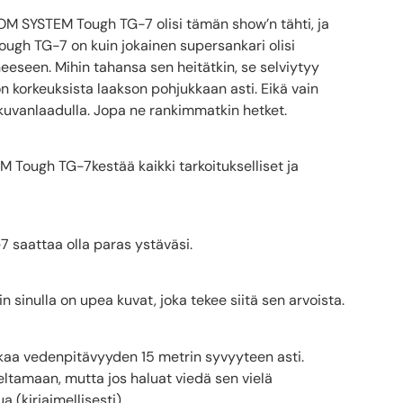
 OM SYSTEM Tough TG-7 olisi tämän show’n tähti, ja
ugh TG-7 on kuin jokainen supersankari olisi
seen. Mihin tahansa sen heitätkin, se selviytyy
on korkeuksista laakson pohjukkaan asti. Eikä vain
a kuvanlaadulla. Jopa ne rankimmatkin hetket.
M Tough TG-7kestää kaikki tarkoitukselliset ja
 saattaa olla paras ystäväsi.
n sinulla on upea kuvat, joka tekee siitä sen arvoista.
akaa vedenpitävyyden 15 metrin syvyyteen asti.
eltamaan, mutta jos haluat viedä sen vielä
(kirjaimellisesti).