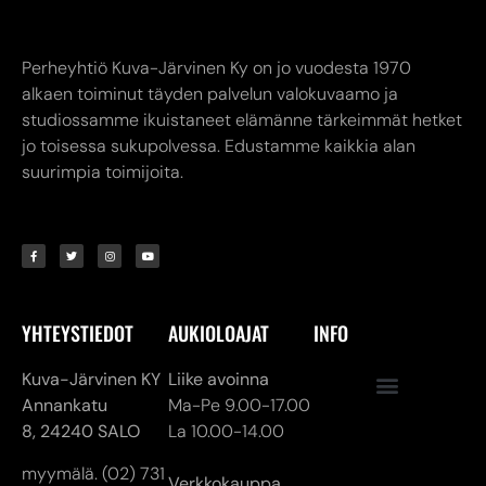
jo toisessa sukupolvessa. Edustamme kaikkia alan
suurimpia toimijoita.
YHTEYSTIEDOT
AUKIOLOAJAT
INFO
Kuva-Järvinen KY
Liike avoinna
Annankatu
Ma-Pe 9.00-17.00
8,
24240 SALO
La 10.00-14.00
myymälä. (02) 731
Verkkokauppa
7911
24/7
asiakaspalvelu@kuva-
jarvinen.com