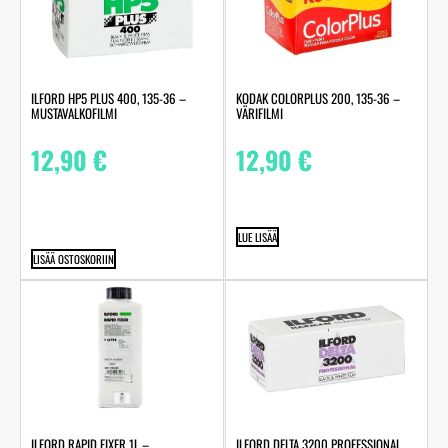
ILFORD HP5 PLUS 400, 135-36 –
KODAK COLORPLUS 200, 135-36 –
MUSTAVALKOFILMI
VÄRIFILMI
12,90
€
12,90
€
LUE LISÄÄ
LISÄÄ OSTOSKORIIN
ILFORD RAPID FIXER 1L –
ILFORD DELTA 3200 PROFESSIONAL,