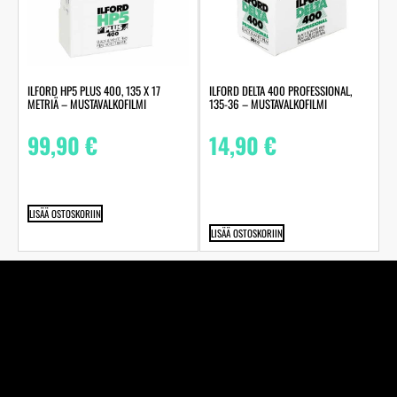
ILFORD HP5 PLUS 400, 135 X 17
ILFORD DELTA 400 PROFESSIONAL,
METRIÄ – MUSTAVALKOFILMI
135-36 – MUSTAVALKOFILMI
99,90
€
14,90
€
LISÄÄ OSTOSKORIIN
LISÄÄ OSTOSKORIIN
Perheyhtiö Kuva-Järvinen Ky on jo vuodesta 1970
alkaen toiminut täyden palvelun valokuvaamo ja
studiossamme ikuistaneet elämänne tärkeimmät hetket