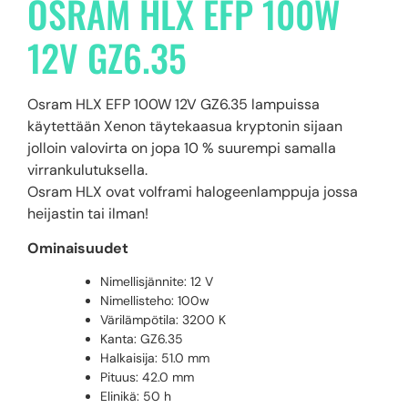
OSRAM HLX EFP 100W
12V GZ6.35
Osram HLX EFP 100W 12V GZ6.35 lampuissa
käytettään Xenon täytekaasua kryptonin sijaan
jolloin valovirta on jopa 10 % suurempi samalla
virrankulutuksella.
Osram HLX ovat volframi halogeenlamppuja jossa
heijastin tai ilman!
Ominaisuudet
Nimellisjännite: 12 V
Nimellisteho: 100w
Värilämpötila: 3200 K
Kanta: GZ6.35
Halkaisija: 51.0 mm
Pituus: 42.0 mm
Elinikä: 50 h