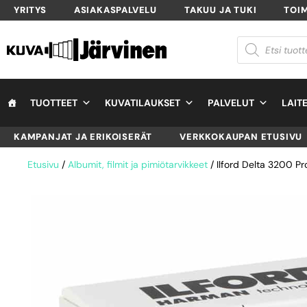
YRITYS
ASIAKASPALVELU
TAKUU JA TUKI
TOI
TUOTTEET
KUVATILAUKSET
PALVELUT
LAIT
KAMPANJAT JA ERIKOISERÄT
VERKKOKAUPAN ETUSIVU
Etusivu
/
Albumit, filmit ja pimiötarvikkeet
/ Ilford Delta 3200 Pro