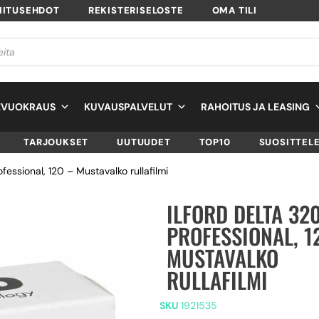
MITUSEHDOT
REKISTERISELOSTE
OMA TILI
EVUOKRAUS
KUVAUSPALVELUT
RAHOITUS JA LEASING
TARJOUKSET
UUTUUDET
TOP10
SUOSITTEL
fessional, 120 – Mustavalko rullafilmi
ILFORD DELTA 32
PROFESSIONAL, 1
MUSTAVALKO
RULLAFILMI
SKU
1921535