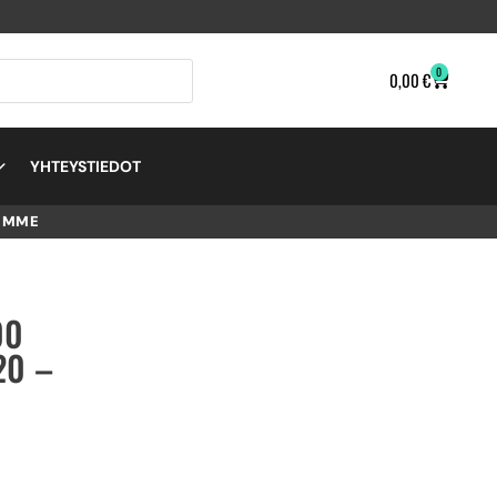
0
0,00
€
YHTEYSTIEDOT
EMME
00
20 –