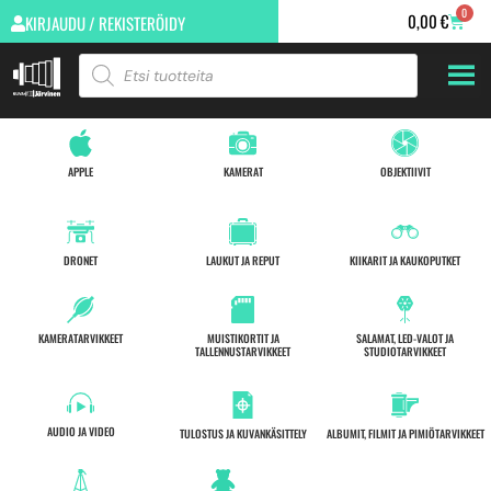
0
0,00
€
KIRJAUDU / REKISTERÖIDY
APPLE
KAMERAT
OBJEKTIIVIT
DRONET
LAUKUT JA REPUT
KIIKARIT JA KAUKOPUTKET
KAMERATARVIKKEET
MUISTIKORTIT JA
SALAMAT, LED-VALOT JA
TALLENNUSTARVIKKEET
STUDIOTARVIKKEET
AUDIO JA VIDEO
TULOSTUS JA KUVANKÄSITTELY
ALBUMIT, FILMIT JA PIMIÖTARVIKKEET