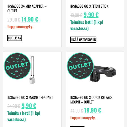
INSTA360 X4 MIC ADAPTER –
INSTA360 GO 3 FETCH STICK
OUTLET
9,90
€
19,90
€
14,90
€
29,90
€
Toimitus heti! (1 kpl
Loppuunmyyty.
varastossa)
LUE LISÄÄ
LISÄÄ OSTOSKORIIN
INSTA360 GO 3 MAGNET PENDANT
INSTA360 GO 3 QUICK RELEASE
MOUNT – OUTLET
9,90
€
24,90
€
19,90
€
44,90
€
Toimitus heti! (1 kpl
Loppuunmyyty.
varastossa)