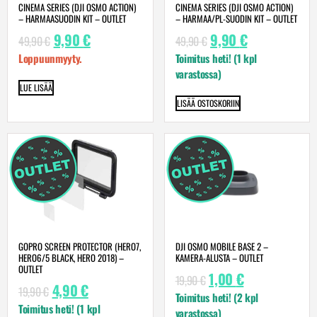
CINEMA SERIES (DJI OSMO ACTION)
CINEMA SERIES (DJI OSMO ACTION)
– HARMAASUODIN KIT – OUTLET
– HARMAA/PL-SUODIN KIT – OUTLET
9,90
€
9,90
€
49,90
€
49,90
€
Loppuunmyyty.
Toimitus heti! (1 kpl
varastossa)
LUE LISÄÄ
LISÄÄ OSTOSKORIIN
DJI OSMO MOBILE BASE 2 –
GOPRO SCREEN PROTECTOR (HERO7,
KAMERA-ALUSTA – OUTLET
HERO6/5 BLACK, HERO 2018) –
OUTLET
1,00
€
19,90
€
4,90
€
19,90
€
Toimitus heti! (2 kpl
Toimitus heti! (1 kpl
varastossa)