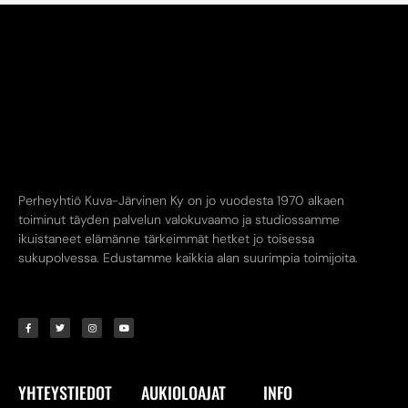
Perheyhtiö Kuva-Järvinen Ky on jo vuodesta 1970 alkaen
toiminut täyden palvelun valokuvaamo ja studiossamme
ikuistaneet elämänne tärkeimmät hetket jo toisessa
sukupolvessa. Edustamme kaikkia alan suurimpia toimijoita.
YHTEYSTIEDOT
AUKIOLOAJAT
INFO