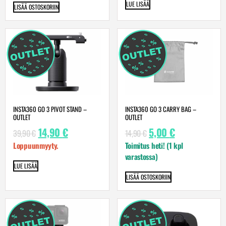
LUE LISÄÄ
LISÄÄ OSTOSKORIIN
INSTA360 GO 3 PIVOT STAND –
INSTA360 GO 3 CARRY BAG –
OUTLET
OUTLET
14,90
€
5,00
€
39,90
€
14,90
€
Loppuunmyyty.
Toimitus heti! (1 kpl
varastossa)
LUE LISÄÄ
LISÄÄ OSTOSKORIIN