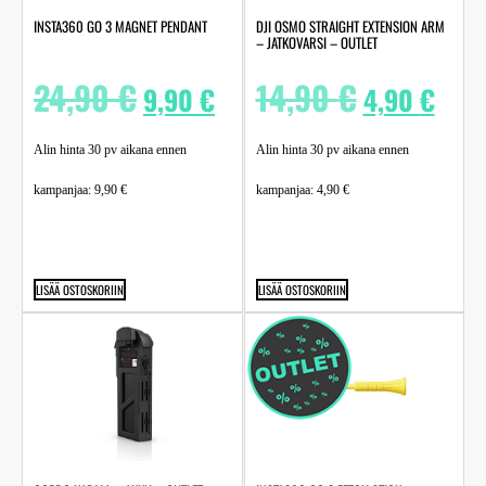
INSTA360 GO 3 MAGNET PENDANT
DJI OSMO STRAIGHT EXTENSION ARM
– JATKOVARSI – OUTLET
24,90
€
14,90
€
9,90
€
4,90
€
Alin hinta 30 pv aikana ennen
Alin hinta 30 pv aikana ennen
kampanjaa:
9,90
€
kampanjaa:
4,90
€
LISÄÄ OSTOSKORIIN
LISÄÄ OSTOSKORIIN