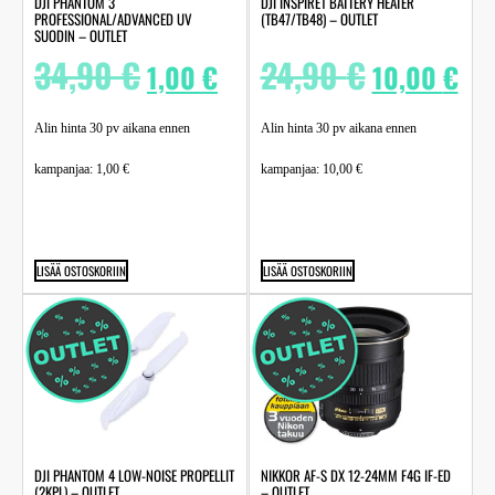
DJI PHANTOM 3
DJI INSPIRE1 BATTERY HEATER
PROFESSIONAL/ADVANCED UV
(TB47/TB48) – OUTLET
SUODIN – OUTLET
34,90
€
24,90
€
1,00
€
10,00
€
Alin hinta 30 pv aikana ennen
Alin hinta 30 pv aikana ennen
kampanjaa:
1,00
€
kampanjaa:
10,00
€
LISÄÄ OSTOSKORIIN
LISÄÄ OSTOSKORIIN
DJI PHANTOM 4 LOW-NOISE PROPELLIT
NIKKOR AF-S DX 12-24MM F4G IF-ED
(2KPL) – OUTLET
– OUTLET