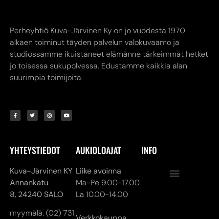
Perheyhtiö Kuva-Järvinen Ky on jo vuodesta 1970
alkaen toiminut täyden palvelun valokuvaamo ja
studiossamme ikuistaneet elämänne tärkeimmät hetket
jo toisessa sukupolvessa. Edustamme kaikkia alan
suurimpia toimijoita.
YHTEYSTIEDOT
AUKIOLOAJAT
INFO
Kuva-Järvinen KY
Liike avoinna
Annankatu
Ma-Pe 9.00-17.00
8,
24240 SALO
La 10.00-14.00
myymälä. (02) 731
Verkkokauppa