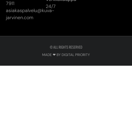
7911
24/7
asiakaspalvelu@kuva-
jarvinen.com
© ALL RIGHTS RESERVED
MADE ❤ BY DIGITAL PRIORITY