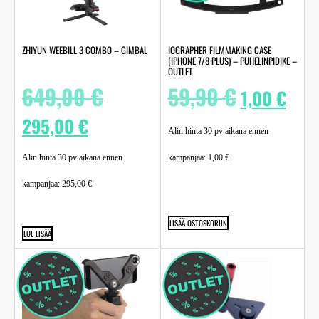
ZHIYUN WEEBILL 3 COMBO – GIMBAL
IOGRAPHER FILMMAKING CASE
(IPHONE 7/8 PLUS) – PUHELINPIDIKE –
OUTLET
649,00
€
59,90
€
1,00
€
295,00
€
Alin hinta 30 pv aikana ennen
Alin hinta 30 pv aikana ennen
kampanjaa:
1,00
€
kampanjaa:
295,00
€
LISÄÄ OSTOSKORIIN
LUE LISÄÄ