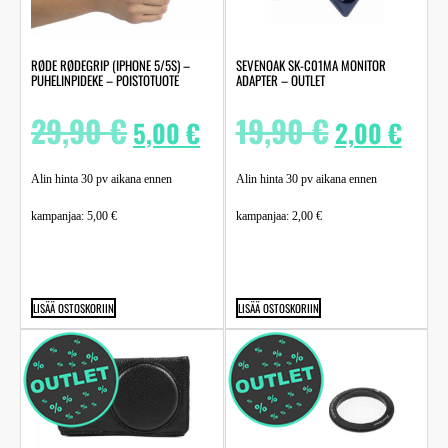
RØDE RØDEGRIP (IPHONE 5/5S) –
SEVENOAK SK-C01MA MONITOR
PUHELINPIDEKE – POISTOTUOTE
ADAPTER – OUTLET
29,90
€
19,90
€
5,00
€
2,00
€
Alin hinta 30 pv aikana ennen
Alin hinta 30 pv aikana ennen
kampanjaa:
5,00
€
kampanjaa:
2,00
€
LISÄÄ OSTOSKORIIN
LISÄÄ OSTOSKORIIN