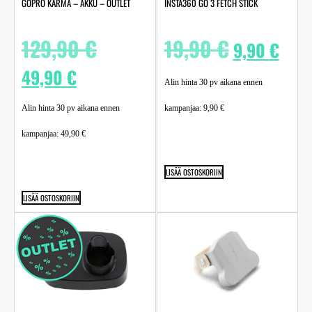
GOPRO KARMA – AKKU – OUTLET
INSTA360 GO 3 FETCH STICK
129,90
€
19,90
€
9,90
€
49,90
€
Alin hinta 30 pv aikana ennen
Alin hinta 30 pv aikana ennen
kampanjaa:
9,90
€
kampanjaa:
49,90
€
LISÄÄ OSTOSKORIIN
LISÄÄ OSTOSKORIIN