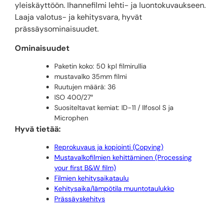
yleiskäyttöön. Ihannefilmi lehti- ja luontokuvaukseen.
Laaja valotus- ja kehitysvara, hyvät
prässäysominaisuudet.
Ominaisuudet
Paketin koko: 50 kpl filmirullia
mustavalko 35mm filmi
Ruutujen määrä: 36
ISO 400/27°
Suositeltavat kemiat: ID-11 / Ilfosol S ja
Microphen
Hyvä tietää:
Reprokuvaus ja kopiointi (Copying)
Mustavalkofilmien kehittäminen (Processing
your first B&W film)
Filmien kehitysaikataulu
Kehitysaika/lämpötila muuntotaulukko
Prässäyskehitys