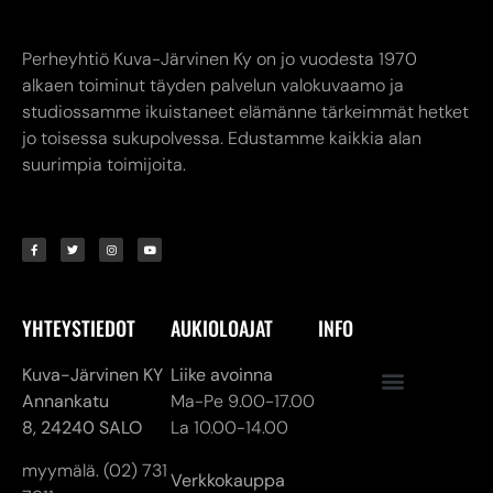
Perheyhtiö Kuva-Järvinen Ky on jo vuodesta 1970
alkaen toiminut täyden palvelun valokuvaamo ja
studiossamme ikuistaneet elämänne tärkeimmät hetket
jo toisessa sukupolvessa. Edustamme kaikkia alan
suurimpia toimijoita.
YHTEYSTIEDOT
AUKIOLOAJAT
INFO
Kuva-Järvinen KY
Liike avoinna
Annankatu
Ma-Pe 9.00-17.00
8,
24240 SALO
La 10.00-14.00
myymälä. (02) 731
Verkkokauppa