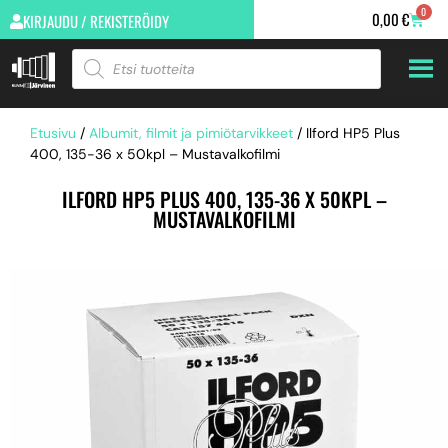
0
0,00
€
KIRJAUDU / REKISTERÖIDY
Etusivu
/
Albumit, filmit ja pimiötarvikkeet
/ Ilford HP5 Plus
400, 135-36 x 50kpl – Mustavalkofilmi
ILFORD HP5 PLUS 400, 135-36 X 50KPL –
MUSTAVALKOFILMI