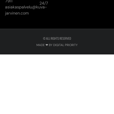
7911
24/7
asiakaspalvelu@kuva-
jarvinen.com
© ALL RIGHTS RESERVED
MADE ❤ BY DIGITAL PRIORITY