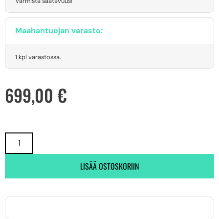
Varmista saatavuus!
Maahantuojan varasto:
1 kpl varastossa.
699,00
€
LISÄÄ OSTOSKORIIN