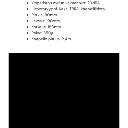
Ympäristön melun vaimennus: 20dBA
Liitäntätyyppi: Kaksi TRRS-kaapeliliitintä
Pituus: 80mm
Leveys: 190mm
Korkeus: 188mm
Paino: 350g
Kaapelin pituus: 2,4m