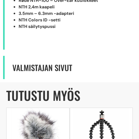
Røde NTH-100 – Over-Ear kuulokkeet
NTH 2,4m kaapeli
3.5mm – 6.3mm -adapteri
NTH Colors ID -setti
NTH säilytyspussi
VALMISTAJAN SIVUT
TUTUSTU MYÖS