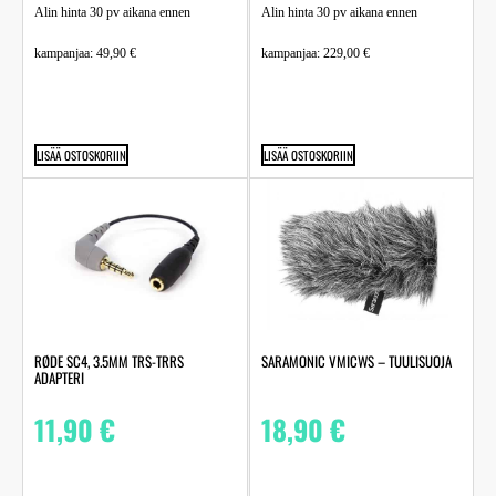
Alin hinta 30 pv aikana ennen
Alin hinta 30 pv aikana ennen
kampanjaa:
49,90
€
kampanjaa:
229,00
€
LISÄÄ OSTOSKORIIN
LISÄÄ OSTOSKORIIN
RØDE SC4, 3.5MM TRS-TRRS
SARAMONIC VMICWS – TUULISUOJA
ADAPTERI
11,90
€
18,90
€