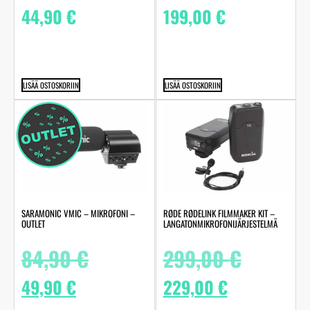
44,90
€
199,00
€
LISÄÄ OSTOSKORIIN
LISÄÄ OSTOSKORIIN
SARAMONIC VMIC – MIKROFONI –
RØDE RØDELINK FILMMAKER KIT –
OUTLET
LANGATONMIKROFONIJÄRJESTELMÄ
84,90
€
299,00
€
49,90
€
229,00
€