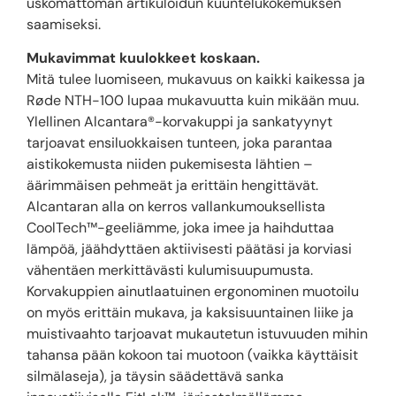
uskomattoman artikuloidun kuuntelukokemuksen
saamiseksi.
Mukavimmat kuulokkeet koskaan.
Mitä tulee luomiseen, mukavuus on kaikki kaikessa ja
Røde NTH-100 lupaa mukavuutta kuin mikään muu.
Ylellinen Alcantara®-korvakuppi ja sankatyynyt
tarjoavat ensiluokkaisen tunteen, joka parantaa
aistikokemusta niiden pukemisesta lähtien –
äärimmäisen pehmeät ja erittäin hengittävät.
Alcantaran alla on kerros vallankumouksellista
CoolTech™-geeliämme, joka imee ja haihduttaa
lämpöä, jäähdyttäen aktiivisesti päätäsi ja korviasi
vähentäen merkittävästi kulumisuupumusta.
Korvakuppien ainutlaatuinen ergonominen muotoilu
on myös erittäin mukava, ja kaksisuuntainen liike ja
muistivaahto tarjoavat mukautetun istuvuuden mihin
tahansa pään kokoon tai muotoon (vaikka käyttäisit
silmälaseja), ja täysin säädettävä sanka