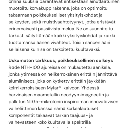
ominaisuuksia parantavat entisestään ainutlaatuinen
muotoiltu korvakuppirakenne, joka on optimoitu
takaamaan poikkeukselliset yksityiskohdat ja
selkeyden, sekä muistivaahtotyynyt, jotka eristävät
erinomaisesti passiivista melua. Ne on suunniteltu
tarkasti säilyttämään kaikki yksityiskohdat ja kaikki
tuottamansa äänen vivahteet. Toisin sanoen ääni
sellaisena kuin se on tarkoitettu kuultavaksi.
Uskomaton tarkkuus, poikkeuksellinen selkeys
Røde NTH-100 ajureissa on mukautettu äänikela,
jonka ytimessä on nelikerroksinen erittäin jännittävä
alumiiniseos, joka on kytketty erittäin jäykkään
kolmikerroksiseen Mylar®-kalvoon. Yhdessä
harvinaisen maametallin neodyymimagneetin ja
palkitun NTG5-mikrofonin inspiroiman innovatiivisen
vaiheliittimen kanssa nämä korkealaatuiset
komponentit takaavat tarkan taajuus- ja
vaihevasteen koko kuultavalla spektrillä