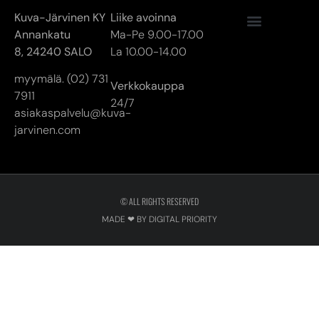
Kuva-Järvinen KY
Liike avoinna
Annankatu
Ma-Pe 9.00-17.00
8,
24240 SALO
La 10.00-14.00
myymälä. (02) 731
Verkkokauppa
7911
24/7
asiakaspalvelu@kuva-
jarvinen.com
© ALL RIGHTS RESERVED
MADE ❤ BY DIGITAL PRIORITY