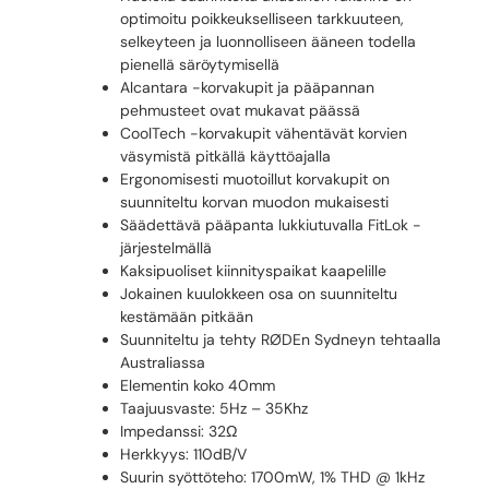
optimoitu poikkeukselliseen tarkkuuteen,
selkeyteen ja luonnolliseen ääneen todella
pienellä säröytymisellä
Alcantara -korvakupit ja pääpannan
pehmusteet ovat mukavat päässä
CoolTech -korvakupit vähentävät korvien
väsymistä pitkällä käyttöajalla
Ergonomisesti muotoillut korvakupit on
suunniteltu korvan muodon mukaisesti
Säädettävä pääpanta lukkiutuvalla FitLok -
järjestelmällä
Kaksipuoliset kiinnityspaikat kaapelille
Jokainen kuulokkeen osa on suunniteltu
kestämään pitkään
Suunniteltu ja tehty RØDEn Sydneyn tehtaalla
Australiassa
Elementin koko 40mm
Taajuusvaste: 5Hz – 35Khz
Impedanssi: 32Ω
Herkkyys: 110dB/V
Suurin syöttöteho: 1700mW, 1% THD @ 1kHz