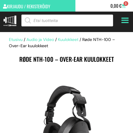
0
0,00
€
KIRJAUDU / REKISTERÖIDY
Etusivu
/
Audio ja Video
/
Kuulokkeet
/ Røde NTH-100 –
Over-Ear kuulokkeet
RØDE NTH-100 – OVER-EAR KUULOKKEET