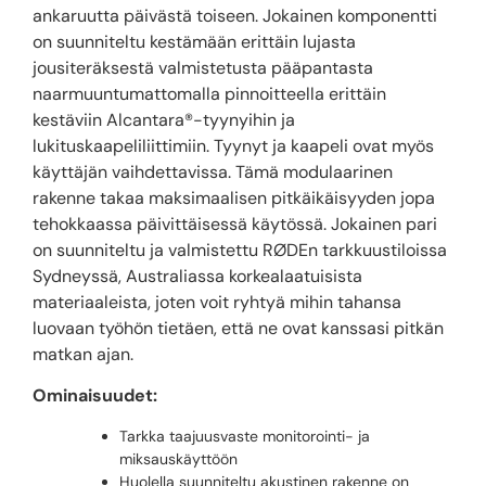
ankaruutta päivästä toiseen. Jokainen komponentti
on suunniteltu kestämään erittäin lujasta
jousiteräksestä valmistetusta pääpantasta
naarmuuntumattomalla pinnoitteella erittäin
kestäviin Alcantara®-tyynyihin ja
lukituskaapeliliittimiin. Tyynyt ja kaapeli ovat myös
käyttäjän vaihdettavissa. Tämä modulaarinen
rakenne takaa maksimaalisen pitkäikäisyyden jopa
tehokkaassa päivittäisessä käytössä. Jokainen pari
on suunniteltu ja valmistettu RØDEn tarkkuustiloissa
Sydneyssä, Australiassa korkealaatuisista
materiaaleista, joten voit ryhtyä mihin tahansa
luovaan työhön tietäen, että ne ovat kanssasi pitkän
matkan ajan.
Ominaisuudet:
Tarkka taajuusvaste monitorointi- ja
miksauskäyttöön
Huolella suunniteltu akustinen rakenne on