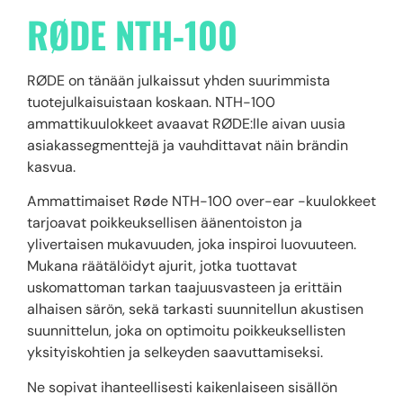
RØDE NTH-100
RØDE on tänään julkaissut yhden suurimmista
tuotejulkaisuistaan koskaan. NTH-100
ammattikuulokkeet avaavat RØDE:lle aivan uusia
asiakassegmenttejä ja vauhdittavat näin brändin
kasvua.
Ammattimaiset Røde NTH-100 over-ear -kuulokkeet
tarjoavat poikkeuksellisen äänentoiston ja
ylivertaisen mukavuuden, joka inspiroi luovuuteen.
Mukana räätälöidyt ajurit, jotka tuottavat
uskomattoman tarkan taajuusvasteen ja erittäin
alhaisen särön, sekä tarkasti suunnitellun akustisen
suunnittelun, joka on optimoitu poikkeuksellisten
yksityiskohtien ja selkeyden saavuttamiseksi.
Ne sopivat ihanteellisesti kaikenlaiseen sisällön