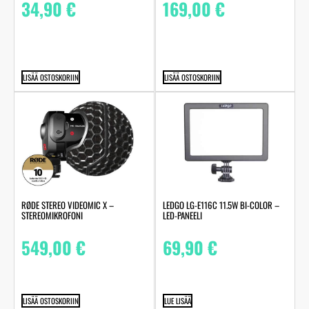
34,90
€
169,00
€
LISÄÄ OSTOSKORIIN
LISÄÄ OSTOSKORIIN
RØDE STEREO VIDEOMIC X –
LEDGO LG-E116C 11.5W BI-COLOR –
STEREOMIKROFONI
LED-PANEELI
549,00
€
69,90
€
LISÄÄ OSTOSKORIIN
LUE LISÄÄ