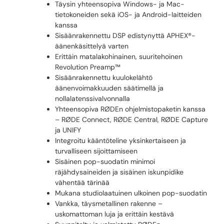
Täysin yhteensopiva Windows- ja Mac-
tietokoneiden sekä iOS- ja Android-laitteiden
kanssa
Sisäänrakennettu DSP edistynyttä APHEX®-
äänenkäsittelyä varten
Erittäin matalakohinainen, suuritehoinen
Revolution Preamp™
Sisäänrakennettu kuulokelähtö
äänenvoimakkuuden säätimellä ja
nollalatenssivalvonnalla
Yhteensopiva RØDEn ohjelmistopaketin kanssa
– RØDE Connect, RØDE Central, RØDE Capture
ja UNIFY
Integroitu kääntöteline yksinkertaiseen ja
turvalliseen sijoittamiseen
Sisäinen pop-suodatin minimoi
räjähdysaineiden ja sisäinen iskunpidike
vähentää tärinää
Mukana studiolaatuinen ulkoinen pop-suodatin
Vankka, täysmetallinen rakenne –
uskomattoman luja ja erittäin kestävä