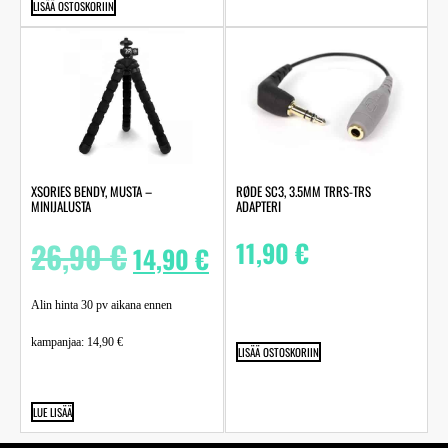
LISÄÄ OSTOSKORIIN
XSORIES BENDY, MUSTA –
RØDE SC3, 3.5MM TRRS-TRS
MINIJALUSTA
ADAPTERI
26,90
€
11,90
€
14,90
€
Alin hinta 30 pv aikana ennen
kampanjaa:
14,90
€
LISÄÄ OSTOSKORIIN
LUE LISÄÄ