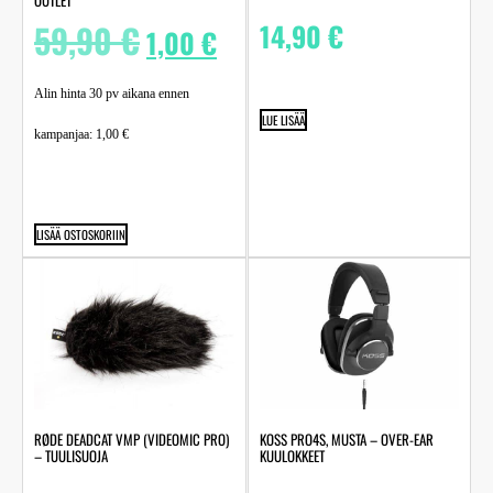
OUTLET
59,90
€
14,90
€
1,00
€
Alin hinta 30 pv aikana ennen
LUE LISÄÄ
kampanjaa:
1,00
€
LISÄÄ OSTOSKORIIN
RØDE DEADCAT VMP (VIDEOMIC PRO)
KOSS PRO4S, MUSTA – OVER-EAR
– TUULISUOJA
KUULOKKEET