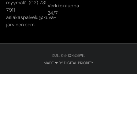
myymälä. (02) 731
Verkkokauppa
7911
24/7
asiakaspalvelu@kuva-
jarvinen.com
© ALL RIGHTS RESERVED
MADE ❤ BY DIGITAL PRIORITY