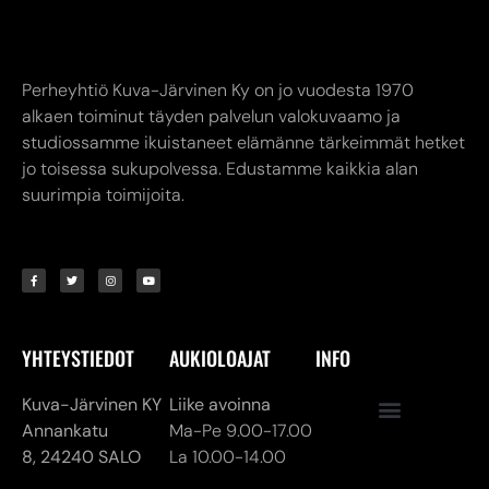
Perheyhtiö Kuva-Järvinen Ky on jo vuodesta 1970
alkaen toiminut täyden palvelun valokuvaamo ja
studiossamme ikuistaneet elämänne tärkeimmät hetket
jo toisessa sukupolvessa. Edustamme kaikkia alan
suurimpia toimijoita.
YHTEYSTIEDOT
AUKIOLOAJAT
INFO
Kuva-Järvinen KY
Liike avoinna
Annankatu
Ma-Pe 9.00-17.00
8,
24240 SALO
La 10.00-14.00