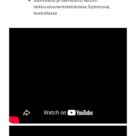
Suunniteltu ja valmistettu RØDEn
tarkkuustuotantolaitoksissa Sydneyssä,
Australiassa