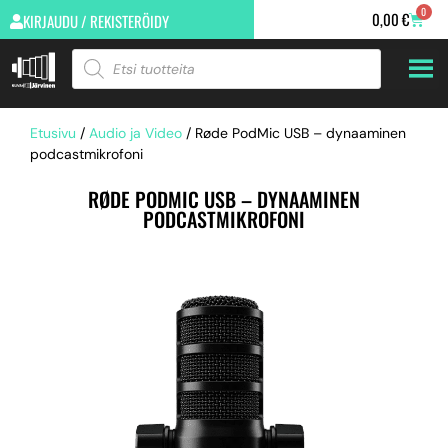
0
0,00
€
KIRJAUDU / REKISTERÖIDY
Etusivu
/
Audio ja Video
/ Røde PodMic USB – dynaaminen
podcastmikrofoni
RØDE PODMIC USB – DYNAAMINEN
PODCASTMIKROFONI