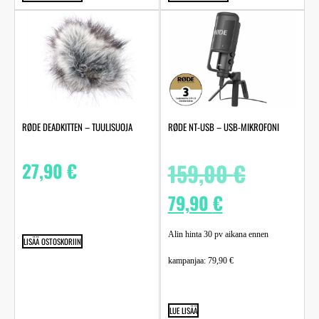
RØDE DEADKITTEN – TUULISUOJA
RØDE NT-USB – USB-MIKROFONI
27,90
€
159,00
€
79,90
€
Alin hinta 30 pv aikana ennen
LISÄÄ OSTOSKORIIN
kampanjaa:
79,90
€
LUE LISÄÄ