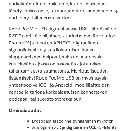
audioliitäntään tai mikseriin, kuten klassiseen
lähetysmikrofoniin, tai suoraan tietokoneeseen plug-
and-play-tallennusta varten.
Røde PodMic USB digitaalisessa USB-lähdössä on
RØDE:n erittäin hiljainen, suuritehoinen Revolution
Preamp™ ja tehokas APHEX®-digitaalinen
signaalinkäsittely studiolaatuisen äänen
sieppaamiseen helposti, sekä nollalatenssin
kuulokelähtö, jossa on tasosäätö, joka tekee
tallentamisesta saumatonta. Monipuolisuuden
lisäämiseksi Røde PodMic USB on myös täysin
yhteensopiva iOS- ja Android-mobiililaitteiden
kanssa ja tarjoaa korkealaatuisen kannettavan
podcast- tai suoratoistoratkaisun.
Ominaisuudet:
Broadcast taspoinne dynaaminen mikrofoni
Analoginen XLR ja digitaalinen USB-C-liitäntä