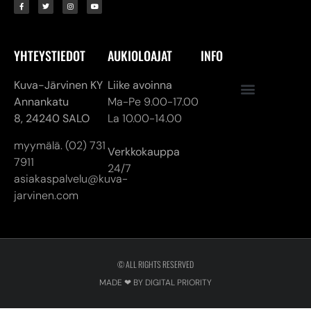
YHTEYSTIEDOT
AUKIOLOAJAT
INFO
Kuva-Järvinen KY
Liike avoinna
Annankatu
Ma-Pe 9.00-17.00
8,
24240 SALO
La 10.00-14.00
myymälä. (02) 731
Verkkokauppa
7911
24/7
asiakaspalvelu@kuva-
jarvinen.com
© ALL RIGHTS RESERVED
MADE ❤ BY DIGITAL PRIORITY