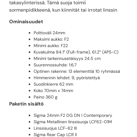
takasylinterissä. Tämä suoja toimii
sormenpidikkeenä, kun kiinnität tai irrotat linssin
Ominaisuudet
Polttoväli 24mm
Maksimi aukko: F2
Minimi aukko: F22
Kuvakulma 84.1° (Full-frame), 61.2° (APS-C)
Minimi tarkennusetäisyys 24.5 cm
Suurennossuhde: 1:6.7
Optinen rakenne: 13 elementtiä 10 ryhmässä
Himmennin lehdet: 9, pyöristettyä
Suodinkierre 62 mm
Koko 70mm x 74mm
Paino 360 g
Paketin sisältö
Sigma 24mm F2 DG DN l Contemporary
Sigma Metallinen linssisuoja LCF62-01M
Linssisuojus LCF-62 III
Sigma Rear Cap LCR II