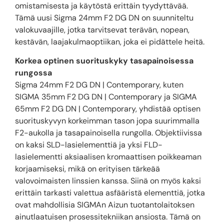
omistamisesta ja käytöstä erittäin tyydyttävää.
Tämä uusi Sigma 24mm F2 DG DN on suunniteltu
valokuvaajille, jotka tarvitsevat terävän, nopean,
kestävän, laajakulmaoptiikan, joka ei pidättele heitä.
Korkea optinen suorituskyky tasapainoisessa
rungossa
Sigma 24mm F2 DG DN | Contemporary, kuten
SIGMA 35mm F2 DG DN | Contemporary ja SIGMA
65mm F2 DG DN | Contemporary, yhdistää optisen
suorituskyvyn korkeimman tason jopa suurimmalla
F2-aukolla ja tasapainoisella rungolla. Objektiivissa
on kaksi SLD-lasielementtiä ja yksi FLD-
lasielementti aksiaalisen kromaattisen poikkeaman
korjaamiseksi, mikä on erityisen tärkeää
valovoimaisten linssien kanssa. Siinä on myös kaksi
erittäin tarkasti valettua asfääristä elementtiä, jotka
ovat mahdollisia SIGMAn Aizun tuotantolaitoksen
ainutlaatuisen prosessitekniikan ansiosta. Tämä on