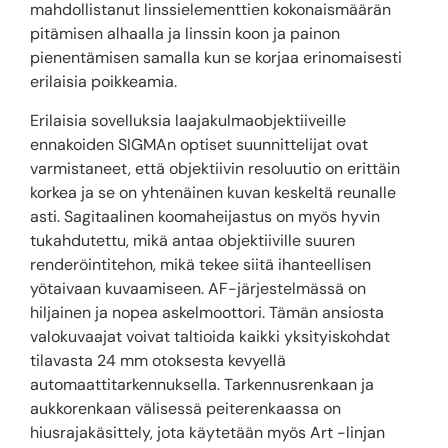
mahdollistanut linssielementtien kokonaismäärän
pitämisen alhaalla ja linssin koon ja painon
pienentämisen samalla kun se korjaa erinomaisesti
erilaisia poikkeamia.
Erilaisia sovelluksia laajakulmaobjektiiveille
ennakoiden SIGMAn optiset suunnittelijat ovat
varmistaneet, että objektiivin resoluutio on erittäin
korkea ja se on yhtenäinen kuvan keskeltä reunalle
asti. Sagitaalinen koomaheijastus on myös hyvin
tukahdutettu, mikä antaa objektiiville suuren
renderöintitehon, mikä tekee siitä ihanteellisen
yötaivaan kuvaamiseen. AF-järjestelmässä on
hiljainen ja nopea askelmoottori. Tämän ansiosta
valokuvaajat voivat taltioida kaikki yksityiskohdat
tilavasta 24 mm otoksesta kevyellä
automaattitarkennuksella. Tarkennusrenkaan ja
aukkorenkaan välisessä peiterenkaassa on
hiusrajakäsittely, jota käytetään myös Art -linjan