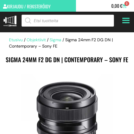
0
0,00
€
KIRJAUDU / REKISTERÖIDY
Etusivu
/
Objektiivit
/
Sigma
/ Sigma 24mm F2 DG DN |
Contemporary – Sony FE
SIGMA 24MM F2 DG DN | CONTEMPORARY – SONY FE