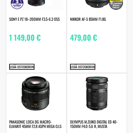
SONY E PZ 18–200MM F3.5-6.3 OSS
NIKKOR AF-S 85MM F1.8G
1 149,00
€
479,00
€
LISÄÄ OSTOSKORIIN
LISÄÄ OSTOSKORIIN
PANASONIC LEICA DG MACRO-
OLYMPUS M.ZUIKO DIGITAL ED 40-
ELMARIT 45MM F2.8 ASPH MEGA O.I.S
150MM F4.0-5.6 R, MUSTA