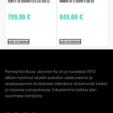
SONY E 18-200MM F3.5-5.6 OSS LE
NIKKOR AF-S 20MM F1.8G ED
799,90
€
849,00
€
LISÄÄ OSTOSKORIIN
LISÄÄ OSTOSKORIIN
Perheyhtiö Kuva-Järvinen Ky on jo vuodesta 1970
alkaen toiminut täyden palvelun valokuvaamo ja
studiossamme ikuistaneet elämänne tärkeimmät hetket
jo toisessa sukupolvessa. Edustamme kaikkia alan
suurimpia toimijoita.