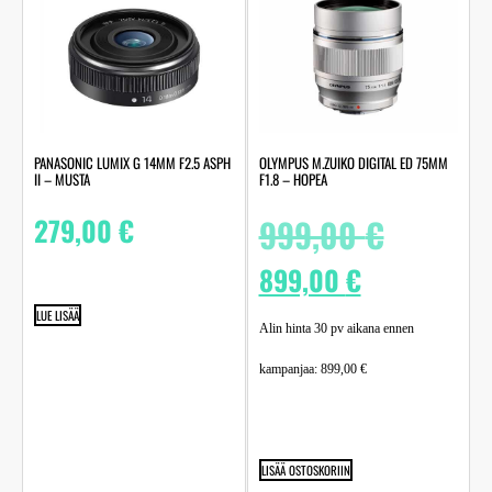
PANASONIC LUMIX G 14MM F2.5 ASPH
OLYMPUS M.ZUIKO DIGITAL ED 75MM
II – MUSTA
F1.8 – HOPEA
279,00
€
999,00
€
899,00
€
LUE LISÄÄ
Alin hinta 30 pv aikana ennen
kampanjaa:
899,00
€
LISÄÄ OSTOSKORIIN