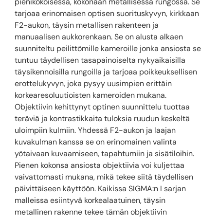
pienikokoisessa, kokonaan metallisessa rungossa. Se
tarjoaa erinomaisen optisen suorituskyvyn, kirkkaan
F2-aukon, täysin metallisen rakenteen ja
manuaalisen aukkorenkaan. Se on alusta alkaen
suunniteltu peilittömille kameroille jonka ansiosta se
tuntuu täydellisen tasapainoiselta nykyaikaisilla
täysikennoisilla rungoilla ja tarjoaa poikkeuksellisen
erottelukyvyn, joka pysyy uusimpien erittäin
korkearesoluutioisten kameroiden mukana.
Objektiivin kehittynyt optinen suunnittelu tuottaa
teräviä ja kontrastikkaita tuloksia ruudun keskeltä
uloimpiin kulmiin. Yhdessä F2-aukon ja laajan
kuvakulman kanssa se on erinomainen valinta
yötaivaan kuvaamiseen, tapahtumiin ja sisätiloihin.
Pienen kokonsa ansiosta objektiivia voi kuljettaa
vaivattomasti mukana, mikä tekee siitä täydellisen
päivittäiseen käyttöön. Kaikissa SIGMA:n I sarjan
malleissa esiintyvä korkealaatuinen, täysin
metallinen rakenne tekee tämän objektiivin