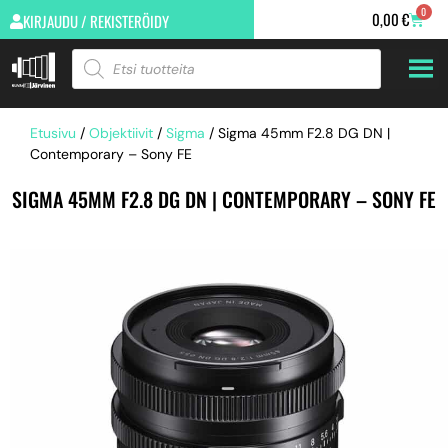
0
0,00
€
KIRJAUDU / REKISTERÖIDY
Etusivu
/
Objektiivit
/
Sigma
/ Sigma 45mm F2.8 DG DN |
Contemporary – Sony FE
SIGMA 45MM F2.8 DG DN | CONTEMPORARY – SONY FE