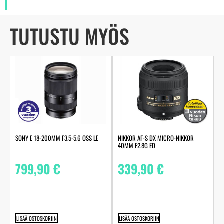
TUTUSTU MYÖS
SONY E 18-200MM F3.5-5.6 OSS LE
NIKKOR AF-S DX MICRO-NIKKOR
40MM F2.8G ED
799,90
€
339,90
€
LISÄÄ OSTOSKORIIN
LISÄÄ OSTOSKORIIN