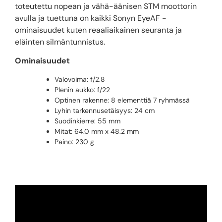
toteutettu nopean ja vähä-äänisen STM moottorin
avulla ja tuettuna on kaikki Sonyn EyeAF -
ominaisuudet kuten reaaliaikainen seuranta ja
eläinten silmäntunnistus.
Ominaisuudet
Valovoima: f/2.8
PIenin aukko: f/22
Optinen rakenne: 8 elementtiä 7 ryhmässä
Lyhin tarkennusetäisyys: 24 cm
Suodinkierre: 55 mm
Mitat: 64.0 mm x 48.2 mm
Paino: 230 g