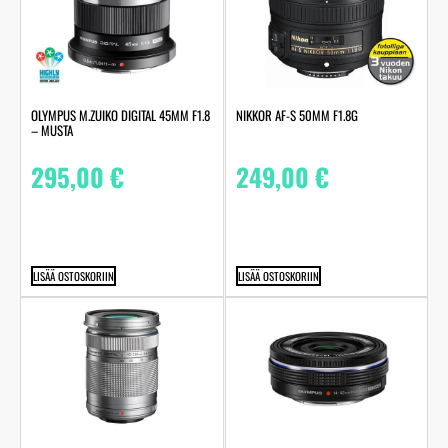
OLYMPUS M.ZUIKO DIGITAL 45MM F1.8
NIKKOR AF-S 50MM F1.8G
– MUSTA
295,00
€
249,00
€
LISÄÄ OSTOSKORIIN
LISÄÄ OSTOSKORIIN