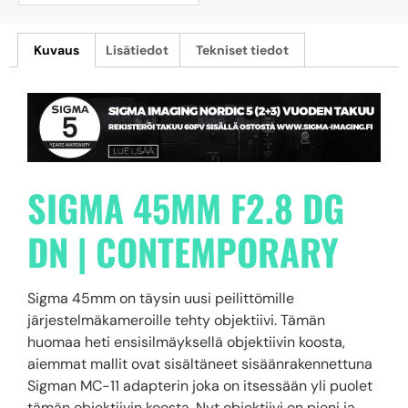
Kuvaus
Lisätiedot
Tekniset tiedot
SIGMA 45MM F2.8 DG
DN
|
CONTEMPORARY
Sigma 45mm on täysin uusi peilittömille
järjestelmäkameroille tehty objektiivi. Tämän
huomaa heti ensisilmäyksellä objektiivin koosta,
aiemmat mallit ovat sisältäneet sisäänrakennettuna
Sigman MC-11 adapterin joka on itsessään yli puolet
tämän objektiivin koosta. Nyt objektiivi on pieni ja