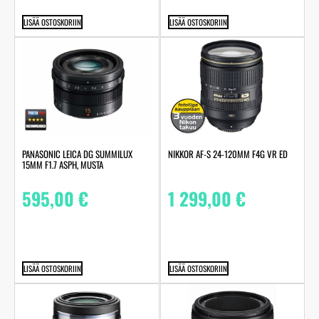
LISÄÄ OSTOSKORIIN
LISÄÄ OSTOSKORIIN
PANASONIC LEICA DG SUMMILUX
NIKKOR AF-S 24-120MM F4G VR ED
15MM F1.7 ASPH, MUSTA
595,00
€
1 299,00
€
LISÄÄ OSTOSKORIIN
LISÄÄ OSTOSKORIIN