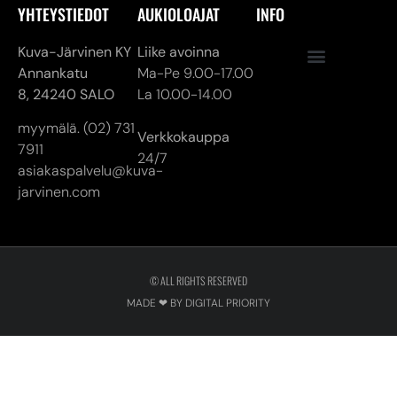
YHTEYSTIEDOT
AUKIOLOAJAT
INFO
Kuva-Järvinen KY
Liike avoinna
Annankatu
Ma-Pe 9.00-17.00
8,
24240 SALO
La 10.00-14.00
myymälä. (02) 731
Verkkokauppa
7911
24/7
asiakaspalvelu@kuva-
jarvinen.com
© ALL RIGHTS RESERVED
MADE ❤ BY DIGITAL PRIORITY