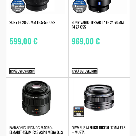
SONY FE 28-70MM F3.5-5.6 OSS
SONY VARIO-TESSAR T* FE 24-70MM
F4 ZA OSS
599,00
€
969,00
€
LISÄÄ OSTOSKORIIN
LISÄÄ OSTOSKORIIN
PANASONIC LEICA DG MACRO-
OLYMPUS M.ZUIKO DIGITAL 17MM F1.8
ELMARIT 45MM F2.8 ASPH MEGA O.I.S
– MUSTA