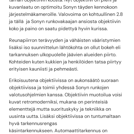
kuvanlaatu on optimoitu Sonyn täyden kennokoon
järjestelmäkameroille. Valovoima on kohtuullinen 2.8
ja tällä ja Sonyn runkovakaajan ansiosta objektiivin
koko ja paino on saatu pidettyä hyvin kurissa.
Reunapiirron terävyyden ja vähäisten vääristymien
lisäksi iso suunnittelun lähtökohta on ollut bokeh eli
tarkannuksen ulkopuolelle jäävien alueiden piirto.
Kohteiden kuten kukkien ja henkilöiden tatsa piirtyy
erityisen kauniisti ja pehmeästi.
Erikoisuutena objektiivissa on aukonsäätö suoraan
objektiivissa ja toimii yhdessä Sonyn runkojen
valotusohjelmien kanssa. Objektiivin muotoilua voisi
kuvat retromoderniksi, mukana on perinteisiä
elementtejä mutta suorituskyky ja tekniikka on
uusinta uutta. Lisäksi objektiivissa on tuntumaltaan
hyvä tarkennusrengas
käsintarkennukseen. Automaattitarkennus on