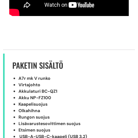
PAKETIN SISÄLTÖ
A7r mk V runko
Virtajohto
Akkulaturi BC-QZ1
Akku NP-FZ100
Kaapelisuojus
Olkahihna
Rungon suojus
Lisävarustesovittimen suojus
Etsimen suojus
USB-A-USB-C-kaapeli (USB 3.2)