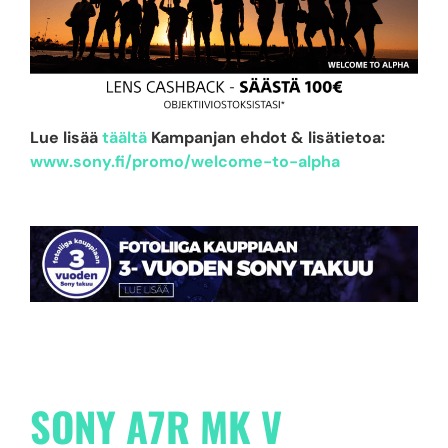
Lue lisää
täältä
Kampanjan ehdot & lisätietoa:
www.sony.fi/promo/welcome-to-alpha
SONY A7R MK V