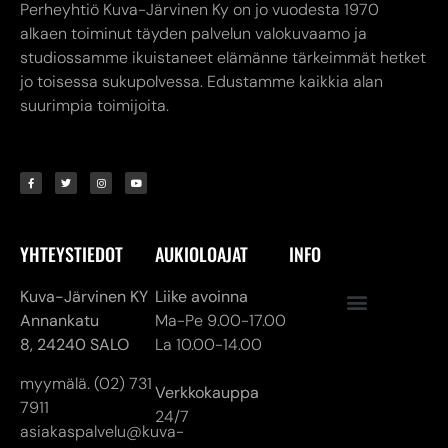
Perheyhtiö Kuva-Järvinen Ky on jo vuodesta 1970
alkaen toiminut täyden palvelun valokuvaamo ja
studiossamme ikuistaneet elämänne tärkeimmät hetket
jo toisessa sukupolvessa. Edustamme kaikkia alan
suurimpia toimijoita.
YHTEYSTIEDOT
AUKIOLOAJAT
INFO
Kuva-Järvinen KY
Liike avoinna
Annankatu
Ma-Pe 9.00-17.00
8,
24240 SALO
La 10.00-14.00
myymälä. (02) 731
Verkkokauppa
7911
24/7
asiakaspalvelu@kuva-