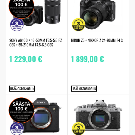
SONY A6100 + 16-50MM F3.5-5.6 PZ
NIKON Z5 + NIKKOR Z 24-70MM F4 S
OSS + 55-210MM F4.5-6.3 OSS
1 229,00
€
1 899,00
€
LISÄÄ OSTOSKORIIN
LISÄÄ OSTOSKORIIN