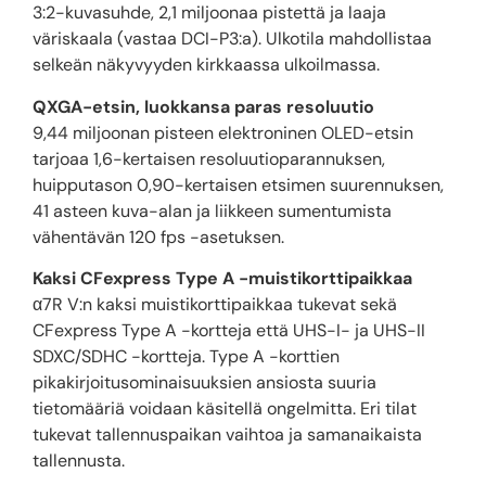
3:2-kuvasuhde, 2,1 miljoonaa pistettä ja laaja
väriskaala (vastaa DCI-P3:a). Ulkotila mahdollistaa
selkeän näkyvyyden kirkkaassa ulkoilmassa.
QXGA-etsin, luokkansa paras resoluutio
9,44 miljoonan pisteen elektroninen OLED-etsin
tarjoaa 1,6-kertaisen resoluutioparannuksen,
huipputason 0,90-kertaisen etsimen suurennuksen,
41 asteen kuva-alan ja liikkeen sumentumista
vähentävän 120 fps -asetuksen.
Kaksi CFexpress Type A -muistikorttipaikkaa
α7R V:n kaksi muistikorttipaikkaa tukevat sekä
CFexpress Type A -kortteja että UHS-I- ja UHS-II
SDXC/SDHC -kortteja. Type A -korttien
pikakirjoitusominaisuuksien ansiosta suuria
tietomääriä voidaan käsitellä ongelmitta. Eri tilat
tukevat tallennuspaikan vaihtoa ja samanaikaista
tallennusta.