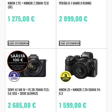
NIKON Z FC + NIKKOR Z 28MM F2.8
PENTAX K-1 MARK II RUNKO
(SE)
1 275,00
€
2 099,00
€
LISÄÄ OSTOSKORIIN
LISÄÄ OSTOSKORIIN
SONY A7 MK IV + FE 28-70MM F3.5-
NIKON Z5 + NIKKOR Z 24-50MM F4-
5.6 OSS + 300€ ALENNUS
6.3
2 685,00
€
1 599,00
€