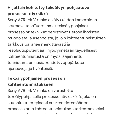
Hiljattain kehitetty tekoälyyn pohjautuva
prosessointiyksikkö
Sony A7R mk V runko on älykkäiden kameroiden
seuraava tasoTuoreimmat tekoälypohjaiset
prosessointitekniikat perustuvat tietoon ihmisten
muodoista ja asennoista, jolloin kohteentunnistuksen
tarkkuus paranee merkittävästi ja
resoluutiopotentiaali hyödynnetään täydellisesti.
Kohteentunnistusta on myös laajennettu
tunnistamaan uusia kohdetyyppejä, kuten
ajoneuvoja ja hyönteisiä.
Tekoälypohjainen prosessori
kohteentunnistukseen
Sony A7R mk V runko on varustettu
tekoälypohjaisella prosessointiyksiköllä, joka on
suunniteltu erityisesti suurten tietomäärien
prosessointiin kohteentunnistuksen tarkentamiseksi