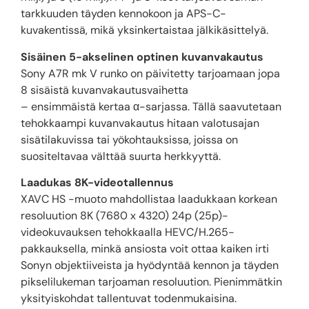
tarkkuuden täyden kennokoon ja APS-C-
kuvakentissä, mikä yksinkertaistaa jälkikäsittelyä.
Sisäinen 5-akselinen optinen kuvanvakautus
Sony A7R mk V runko on päivitetty tarjoamaan jopa
8 sisäistä kuvanvakautusvaihetta
– ensimmäistä kertaa α-sarjassa. Tällä saavutetaan
tehokkaampi kuvanvakautus hitaan valotusajan
sisätilakuvissa tai yökohtauksissa, joissa on
suositeltavaa välttää suurta herkkyyttä.
Laadukas 8K-videotallennus
XAVC HS -muoto mahdollistaa laadukkaan korkean
resoluution 8K (7680 x 4320) 24p (25p)-
videokuvauksen tehokkaalla HEVC/H.265-
pakkauksella, minkä ansiosta voit ottaa kaiken irti
Sonyn objektiiveista ja hyödyntää kennon ja täyden
pikselilukeman tarjoaman resoluution. Pienimmätkin
yksityiskohdat tallentuvat todenmukaisina.