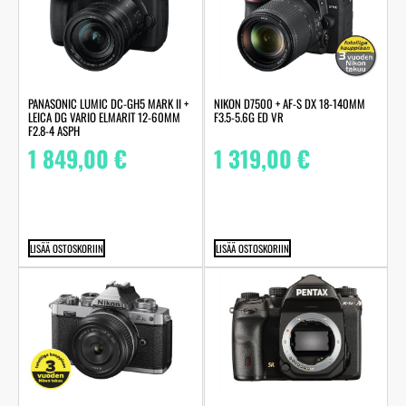
PANASONIC LUMIC DC-GH5 MARK II +
NIKON D7500 + AF-S DX 18-140MM
LEICA DG VARIO ELMARIT 12-60MM
F3.5-5.6G ED VR
F2.8-4 ASPH
1 849,00
€
1 319,00
€
LISÄÄ OSTOSKORIIN
LISÄÄ OSTOSKORIIN