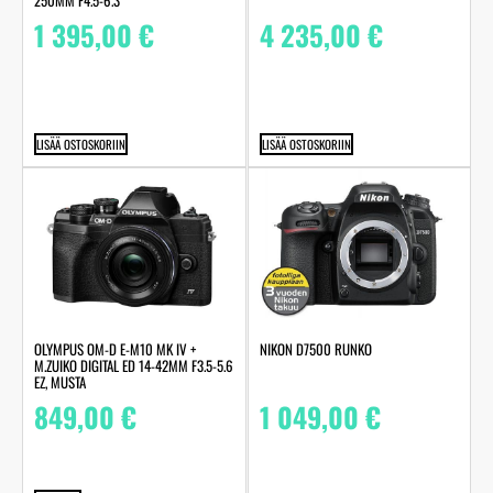
250MM F4.5-6.3
1 395,00
€
4 235,00
€
LISÄÄ OSTOSKORIIN
LISÄÄ OSTOSKORIIN
OLYMPUS OM-D E-M10 MK IV +
NIKON D7500 RUNKO
M.ZUIKO DIGITAL ED 14-42MM F3.5-5.6
EZ, MUSTA
849,00
€
1 049,00
€