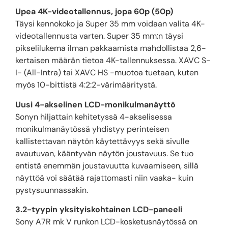
Upea 4K-videotallennus, jopa 60p (50p)
Täysi kennokoko ja Super 35 mm voidaan valita 4K-
videotallennusta varten. Super 35 mm:n täysi
pikselilukema ilman pakkaamista mahdollistaa 2,6-
kertaisen määrän tietoa 4K-tallennuksessa. XAVC S-
I- (All-Intra) tai XAVC HS -muotoa tuetaan, kuten
myös 10-bittistä 4:2:2-värimääritystä.
Uusi 4-akselinen LCD-monikulmanäyttö
Sonyn hiljattain kehitetyssä 4-akselisessa
monikulmanäytössä yhdistyy perinteisen
kallistettavan näytön käytettävyys sekä sivulle
avautuvan, kääntyvän näytön joustavuus. Se tuo
entistä enemmän joustavuutta kuvaamiseen, sillä
näyttöä voi säätää rajattomasti niin vaaka- kuin
pystysuunnassakin.
3.2-tyypin yksityiskohtainen LCD-paneeli
Sony A7R mk V runkon LCD-kosketusnäytössä on