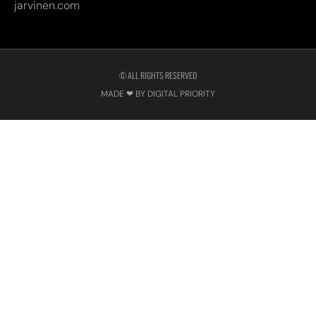
jarvinen.com
© ALL RIGHTS RESERVED
MADE ❤ BY DIGITAL PRIORITY