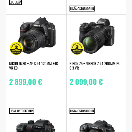
LUE LISÄÄ
LISÄÄ OSTOSKORIIN
NIKON D780 + AF-S 24-120MM F4G
NIKON Z5 + NIKKOR Z 24-200MM F4-
VR ED
6.3 VR
2 899,00
€
2 099,00
€
LISÄÄ OSTOSKORIIN
LISÄÄ OSTOSKORIIN