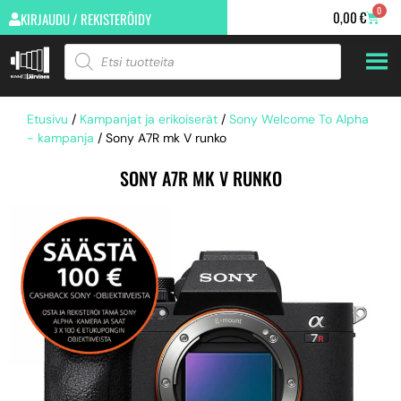
0
0,00
€
KIRJAUDU / REKISTERÖIDY
Etusivu
/
Kampanjat ja erikoiserät
/
Sony Welcome To Alpha
- kampanja
/ Sony A7R mk V runko
SONY A7R MK V RUNKO