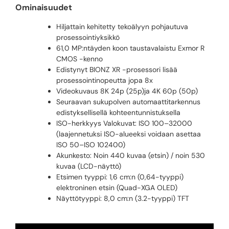
Ominaisuudet
Hiljattain kehitetty tekoälyyn pohjautuva
prosessointiyksikkö
61,0 MP:ntäyden koon taustavalaistu Exmor R
CMOS -kenno
Edistynyt BIONZ XR -prosessori lisää
prosessointinopeutta jopa 8x
Videokuvaus 8K 24p (25p)ja 4K 60p (50p)
Seuraavan sukupolven automaattitarkennus
edistyksellisellä kohteentunnistuksella
ISO-herkkyys Valokuvat: ISO 100–32000
(laajennetuksi ISO-alueeksi voidaan asettaa
ISO 50–ISO 102400)
Akunkesto: Noin 440 kuvaa (etsin) / noin 530
kuvaa (LCD-näyttö)
Etsimen tyyppi: 1,6 cm:n (0,64-tyyppi)
elektroninen etsin (Quad-XGA OLED)
Näyttötyyppi: 8,0 cm:n (3.2-tyyppi) TFT