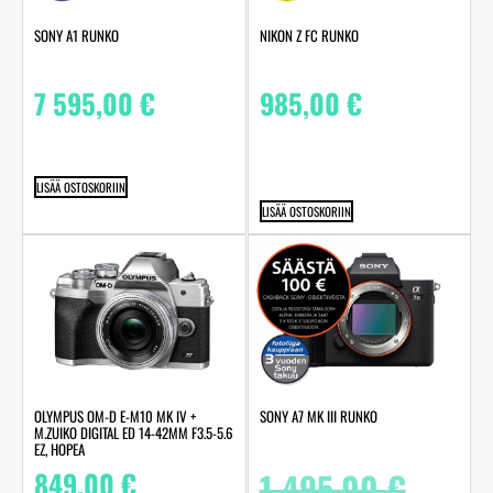
SONY A1 RUNKO
NIKON Z FC RUNKO
7 595,00
€
985,00
€
LISÄÄ OSTOSKORIIN
LISÄÄ OSTOSKORIIN
OLYMPUS OM-D E-M10 MK IV +
SONY A7 MK III RUNKO
M.ZUIKO DIGITAL ED 14-42MM F3.5-5.6
EZ, HOPEA
849,00
€
1 495,00
€