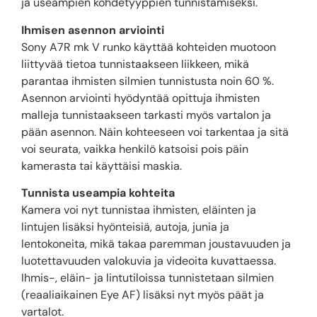
ja useampien kohdetyyppien tunnistamiseksi.
Ihmisen asennon arviointi
Sony A7R mk V runko käyttää kohteiden muotoon
liittyvää tietoa tunnistaakseen liikkeen, mikä
parantaa ihmisten silmien tunnistusta noin 60 %.
Asennon arviointi hyödyntää opittuja ihmisten
malleja tunnistaakseen tarkasti myös vartalon ja
pään asennon. Näin kohteeseen voi tarkentaa ja sitä
voi seurata, vaikka henkilö katsoisi pois päin
kamerasta tai käyttäisi maskia.
Tunnista useampia kohteita
Kamera voi nyt tunnistaa ihmisten, eläinten ja
lintujen lisäksi hyönteisiä, autoja, junia ja
lentokoneita, mikä takaa paremman joustavuuden ja
luotettavuuden valokuvia ja videoita kuvattaessa.
Ihmis-, eläin- ja lintutiloissa tunnistetaan silmien
(reaaliaikainen Eye AF) lisäksi nyt myös päät ja
vartalot.