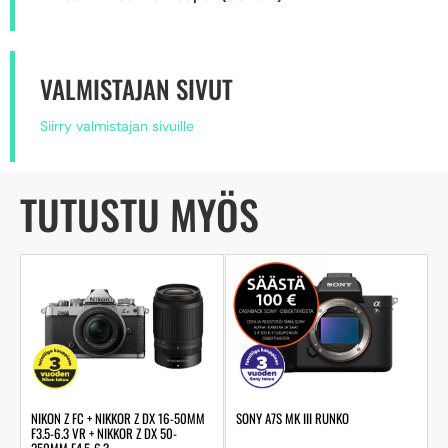
VALMISTAJAN SIVUT
Siirry valmistajan sivuille
TUTUSTU MYÖS
NIKON Z FC + NIKKOR Z DX 16-50MM
SONY A7S MK III RUNKO
F3.5-6.3 VR + NIKKOR Z DX 50-