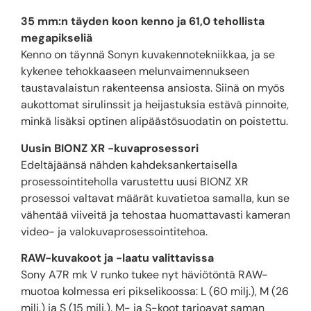
35 mm:n täyden koon kenno ja 61,0 tehollista
megapikseliä
Kenno on täynnä Sonyn kuvakennotekniikkaa, ja se
kykenee tehokkaaseen melunvaimennukseen
taustavalaistun rakenteensa ansiosta. Siinä on myös
aukottomat sirulinssit ja heijastuksia estävä pinnoite,
minkä lisäksi optinen alipäästösuodatin on poistettu.
Uusin BIONZ XR -kuvaprosessori
Edeltäjäänsä nähden kahdeksankertaisella
prosessointiteholla varustettu uusi BIONZ XR
prosessoi valtavat määrät kuvatietoa samalla, kun se
vähentää viiveitä ja tehostaa huomattavasti kameran
video- ja valokuvaprosessointitehoa.
RAW-kuvakoot ja -laatu valittavissa
Sony A7R mk V runko tukee nyt häviötöntä RAW-
muotoa kolmessa eri pikselikoossa: L (60 milj.), M (26
milj.) ja S (15 milj.). M- ja S-koot tarjoavat saman