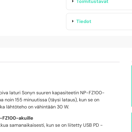
Toimitustavat
Tiedot
iva laturi Sonyn suuren kapasiteetin NP-FZ100-
a noin 155 minuutissa (täysi lataus), kun se on
nka lähtöteho on vähintään 30 W.
-FZ100-akuille
kua samanaikaisesti, kun se on liitetty USB PD -