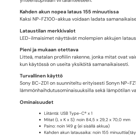
yhteensopivaan virtalähteeseen.
Kahden akun nopea lataus 155 minuutissa
Kaksi NP-FZ100-akkua voidaan ladata samanaikaisest
Lataustilan merkkivalot
LED-ilmaisimet näyttävät molempien akkujen latausti
Pieni ja mukaan otettava
Litteä, matalan profiilin rakenne, jonka mitat ovat vai
kun käytössä on useita yksiköitä samanaikaisesti.
Turvallinen käyttö
Sony BC-ZD1 on suunniteltu erityisesti Sonyn NP-FZ10
lämmönhaihdutusominaisuuksilla sekä lämpötilan valv
Ominaisuudet
Liitäntä: USB Type-C® x 1
Mitat (L x K x S): noin 84,5 x 29,2 x 70,0 mm
Paino: noin 149 g (ei sisällä akkua)
Kahden akun latausaika: noin 155 minuuttia(täys