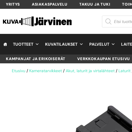
YRITYS
ASIAKASPALVELU
TAKUU JA TUKI
TOI
TUOTTEET
KUVATILAUKSET
PALVELUT
LAIT
KAMPANJAT JA ERIKOISERÄT
VERKKOKAUPAN ETUSIVU
Etusivu
/
Kameratarvikkeet
/
Akut, laturit ja virtalähteet
/
Laturit