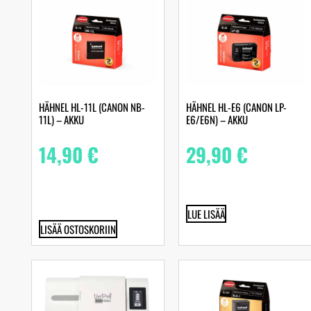
HÄHNEL HL-11L (CANON NB-
HÄHNEL HL-E6 (CANON LP-
11L) – AKKU
E6/E6N) – AKKU
14,90
€
29,90
€
LUE LISÄÄ
LISÄÄ OSTOSKORIIN