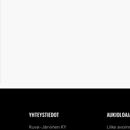
YHTEYSTIEDOT
AUKIOLOAJ
Kuva-Järvinen KY
Liike avoin