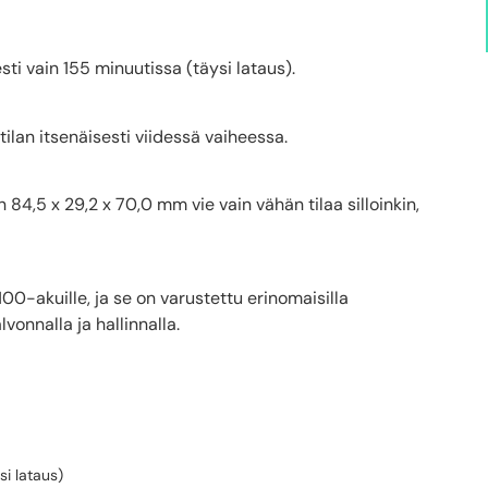
i vain 155 minuutissa (täysi lataus).
lan itsenäisesti viidessä vaiheessa.
n 84,5 x 29,2 x 70,0 mm vie vain vähän tilaa silloinkin,
0-akuille, ja se on varustettu erinomaisilla
onnalla ja hallinnalla.
i lataus)