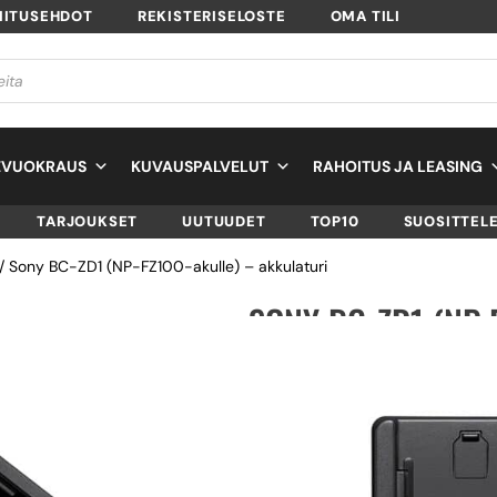
MITUSEHDOT
REKISTERISELOSTE
OMA TILI
EVUOKRAUS
KUVAUSPALVELUT
RAHOITUS JA LEASING
TARJOUKSET
UUTUUDET
TOP10
SUOSITTEL
/ Sony BC-ZD1 (NP-FZ100-akulle) – akkulaturi
SONY BC-ZD1 (NP-
AKKULATURI
SKU
BCZD1.CE7
TUOTTEEN SAATAVUUS