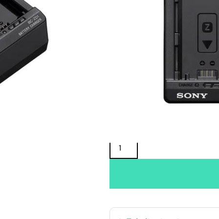
Oma varasto:
Maahantuojan varasto:
145,00
€