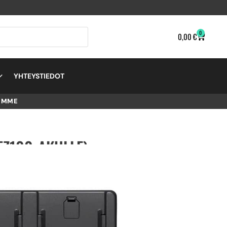
0
0,00
€
YHTEYSTIEDOT
EMME
FZ100-AKULLE) –