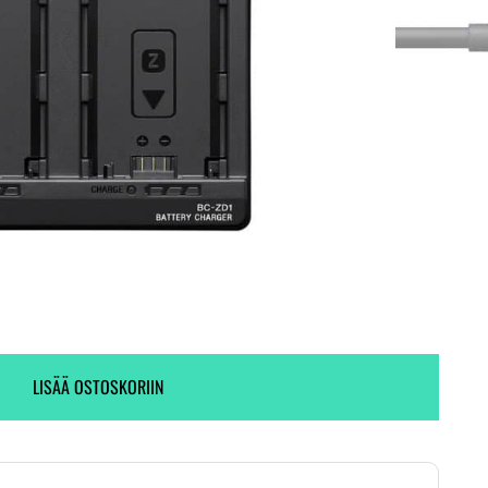
Toimitus heti! (2 kpl varastossa)
Ei varastossa.
LISÄÄ OSTOSKORIIN