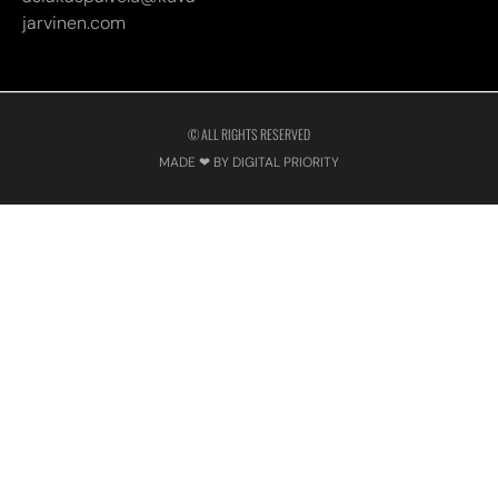
jarvinen.com
© ALL RIGHTS RESERVED
MADE ❤ BY DIGITAL PRIORITY