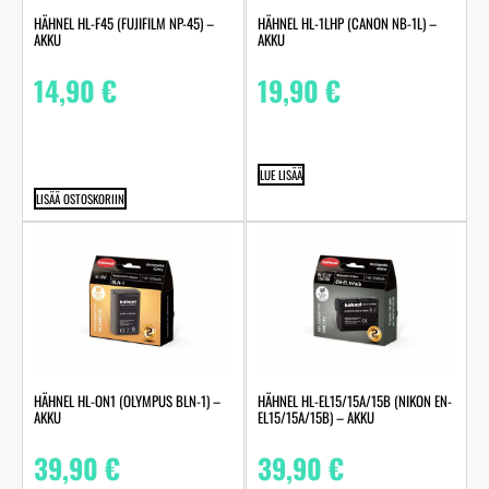
HÄHNEL HL-F45 (FUJIFILM NP-45) –
HÄHNEL HL-1LHP (CANON NB-1L) –
AKKU
AKKU
14,90
€
19,90
€
LUE LISÄÄ
LISÄÄ OSTOSKORIIN
HÄHNEL HL-ON1 (OLYMPUS BLN-1) –
HÄHNEL HL-EL15/15A/15B (NIKON EN-
AKKU
EL15/15A/15B) – AKKU
39,90
€
39,90
€