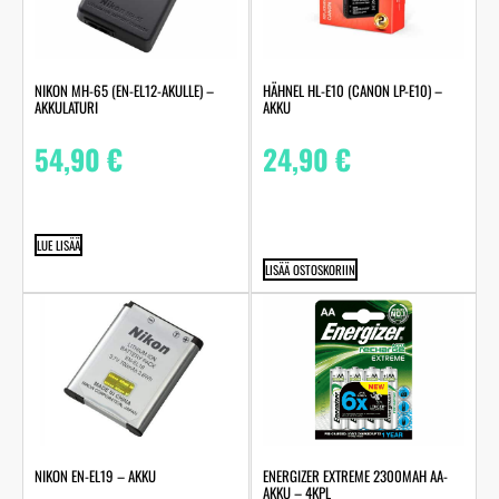
NIKON MH-65 (EN-EL12-AKULLE) –
HÄHNEL HL-E10 (CANON LP-E10) –
AKKULATURI
AKKU
54,90
€
24,90
€
LUE LISÄÄ
LISÄÄ OSTOSKORIIN
NIKON EN-EL19 – AKKU
ENERGIZER EXTREME 2300MAH AA-
AKKU – 4KPL