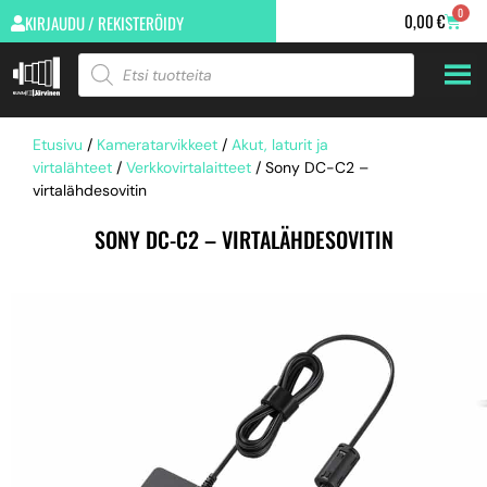
0
0,00
€
KIRJAUDU / REKISTERÖIDY
Etusivu
/
Kameratarvikkeet
/
Akut, laturit ja
virtalähteet
/
Verkkovirtalaitteet
/ Sony DC-C2 –
virtalähdesovitin
SONY DC-C2 – VIRTALÄHDESOVITIN