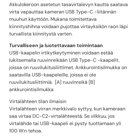
Akkulokeroon asetetun tasavirtalevyn kautta saatava
virta vapauttaa kameran USB Type-C -liitännän
muuhun käyttöön. Mukana toimitettava
kiinnityshihna voidaan pujottaa virtayksikön raon läpi
turvallista kiinnitystä varten.
Turvalliseen ja luotettavaan toimintaan
USB-kaapelin irtikytkeytyminen voidaan estää
lukitsemalla ruuvinreikään USB Type-C -kaapelit,
joissa on ruuvilukitusliittimet. Ankkurointisilmukka on
saatavilla USB-kaapeleille, joissa ei ole
ruuvilukitusliittimiä. [A] ruuvinreikä [B]
ankkurointisilmukka
Virtalähteen tilan ilmaisin
Virtalähteen virran merkkivalo syttyy, kun kameraan
saa virtaa DC-C2-virtalähteestä. Se vilkkuu, jos
virtalähde tai USB-kaapeli ei pysty tuottamaan yli
100 W:n tehoa.