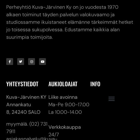
Perheyhtiö Kuva-Järvinen Ky on jo vuodesta 1970
alkaen toiminut täyden palvelun valokuvaamo ja
studiossamme ikuistaneet elämänne tärkeimmät hetket
jo toisessa sukupolvessa. Edustamme kaikkia alan
suurimpia toimijoita.
YHTEYSTIEDOT
AUKIOLOAJAT
INFO
Kuva-Järvinen KY
Liike avoinna
Annankatu
Ma-Pe 9.00-17.00
8,
24240 SALO
La 10.00-14.00
myymälä. (02) 731
Verkkokauppa
7911
24/7
asiakaspalvelu@kuva-