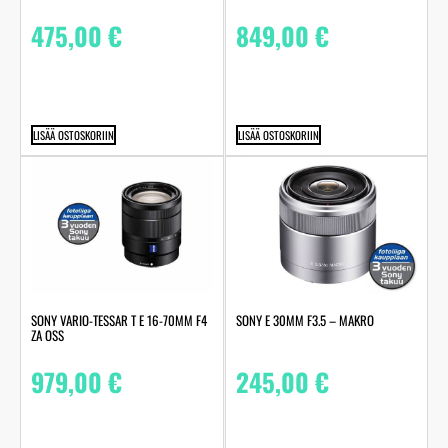
475,00
€
849,00
€
LISÄÄ OSTOSKORIIN
LISÄÄ OSTOSKORIIN
SONY VARIO-TESSAR T E 16-70MM F4
SONY E 30MM F3.5 – MAKRO
ZA OSS
979,00
€
245,00
€