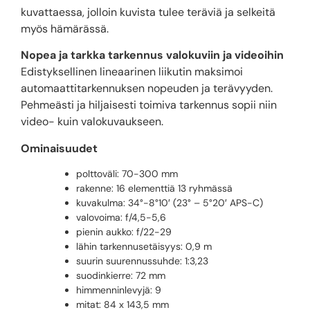
kuvattaessa, jolloin kuvista tulee teräviä ja selkeitä
myös hämärässä.
Nopea ja tarkka tarkennus valokuviin ja videoihin
Edistyksellinen lineaarinen liikutin maksimoi
automaattitarkennuksen nopeuden ja terävyyden.
Pehmeästi ja hiljaisesti toimiva tarkennus sopii niin
video- kuin valokuvaukseen.
Ominaisuudet
polttoväli: 70-300 mm
rakenne: 16 elementtiä 13 ryhmässä
kuvakulma: 34°-8°10′ (23° – 5°20′ APS-C)
valovoima: f/4,5-5,6
pienin aukko: f/22-29
lähin tarkennusetäisyys: 0,9 m
suurin suurennussuhde: 1:3,23
suodinkierre: 72 mm
himmenninlevyjä: 9
mitat: 84 x 143,5 mm