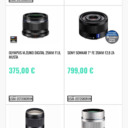
OLYMPUS M.ZUIKO DIGITAL 25MM F1.8,
SONY SONNAR T* FE 35MM F2.8 ZA
MUSTA
375,00
€
799,00
€
LISÄÄ OSTOSKORIIN
LISÄÄ OSTOSKORIIN