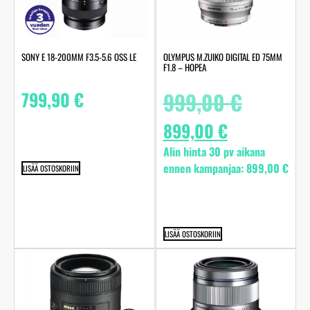
SONY E 18-200MM F3.5-5.6 OSS LE
OLYMPUS M.ZUIKO DIGITAL ED 75MM
F1.8 – HOPEA
799,90
€
999,00
€
899,00
€
Alin hinta 30 pv aikana
ennen kampanjaa:
899,00
€
LISÄÄ OSTOSKORIIN
LISÄÄ OSTOSKORIIN