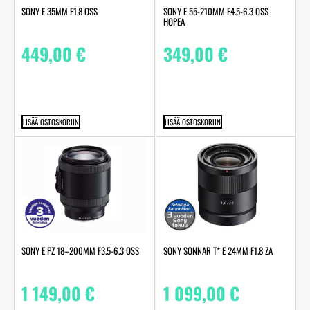
SONY E 35MM F1.8 OSS
SONY E 55-210MM F4.5-6.3 OSS
HOPEA
449,00
€
349,00
€
LISÄÄ OSTOSKORIIN
LISÄÄ OSTOSKORIIN
SONY E PZ 18–200MM F3.5-6.3 OSS
SONY SONNAR T* E 24MM F1.8 ZA
1 149,00
€
1 099,00
€