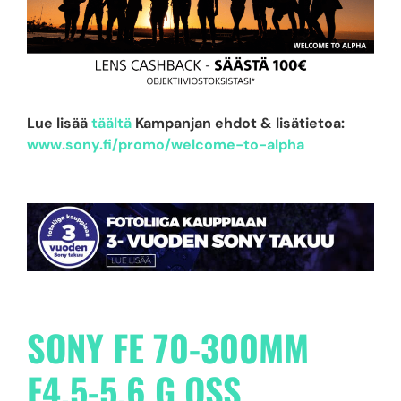
Lue lisää
täältä
Kampanjan ehdot & lisätietoa:
www.sony.fi/promo/welcome-to-alpha
SONY FE 70-300MM
F4.5-5.6 G OSS