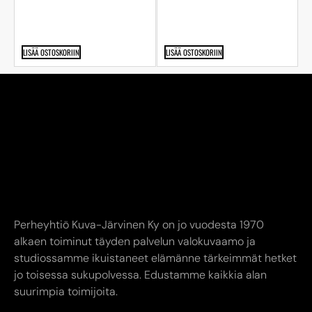
LISÄÄ OSTOSKORIIN
LISÄÄ OSTOSKORIIN
Perheyhtiö Kuva-Järvinen Ky on jo vuodesta 1970
alkaen toiminut täyden palvelun valokuvaamo ja
studiossamme ikuistaneet elämänne tärkeimmät hetket
jo toisessa sukupolvessa. Edustamme kaikkia alan
suurimpia toimijoita.