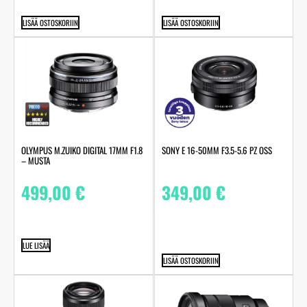
LISÄÄ OSTOSKORIIN
LISÄÄ OSTOSKORIIN
OLYMPUS M.ZUIKO DIGITAL 17MM F1.8
SONY E 16-50MM F3.5-5.6 PZ OSS
– MUSTA
499,00
€
349,00
€
LUE LISÄÄ
LISÄÄ OSTOSKORIIN