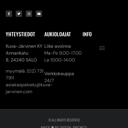
YHTEYSTIEDOT
AUKIOLOAJAT
INFO
Kuva-Järvinen KY
Liike avoinna
Annankatu
Ma-Pe 9.00-17.00
8,
24240 SALO
La 10.00-14.00
myymälä. (02) 731
Verkkokauppa
7911
24/7
asiakaspalvelu@kuva-
jarvinen.com
© ALL RIGHTS RESERVED
MADE ❤ BY DIGITAL PRIORITY