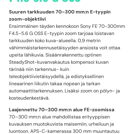
Suuren tarkkuuden 70–300 mm:n E-tyypin
zoom-objektiivi
Ensimmäinen täyden kennokoon Sony FE 70-300mm
F4.5-5.6 G OSS E-tyypin zoom tarjoaa loistavan
tarkkuuden koko kuva-alueella. 0,9 metrin
vähimmäistarkennusetäisyyden ansiosta voit ottaa
upeita lähikuvia. Sisäänrakennettu optinen
SteadyShot-kuvanvakautus kompensoi kuvan
tärinää niin tarkennus- kuin
teleobjektiivietäisyydellä, ja edistyksellinen
lineaarinen liikutin takaa nopean ja tarkan
automaattitarkennuksen. Lisäksi zoom on pölyn- ja
kosteudenkestävä.
Laajennettu 70–300 mm:n alue FE-zoomissa
70–300 mm:n alue mahdollistaa erityyppisen
kuvauksen muotokuvista maisemiin, urheiluun ja
luontoon. APS-C-kamerassa 300 mm muuntautuu