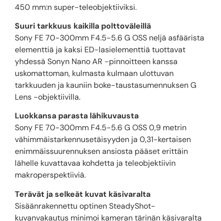
450 mm:n super-teleobjektiiviksi.
Suuri tarkkuus kaikilla polttoväleillä
Sony FE 70-300mm F4.5-5.6 G OSS neljä asfäärista
elementtiä ja kaksi ED-lasielementtiä tuottavat
yhdessä Sonyn Nano AR -pinnoitteen kanssa
uskomattoman, kulmasta kulmaan ulottuvan
tarkkuuden ja kauniin boke-taustasumennuksen G
Lens -objektiivilla.
Luokkansa parasta lähikuvausta
Sony FE 70-300mm F4.5-5.6 G OSS 0,9 metrin
vähimmäistarkennusetäisyyden ja 0,31-kertaisen
enimmäissuurennuksen ansiosta pääset erittäin
lähelle kuvattavaa kohdetta ja teleobjektiivin
makroperspektiiviä.
Terävät ja selkeät kuvat käsivaralta
Sisäänrakennettu optinen SteadyShot-
kuvanvakautus minimoi kameran tärinän käsivaralta