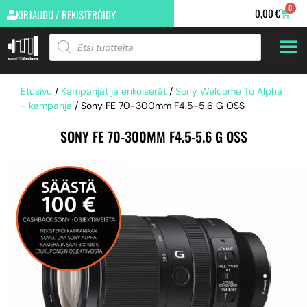
0
0,00
€
KIRJAUDU / REKISTERÖIDY
Etusivu
/
Kampanjat ja erikoiserät
/
Sony Welcome To Alpha
- kampanja
/ Sony FE 70-300mm F4.5-5.6 G OSS
SONY FE 70-300MM F4.5-5.6 G OSS