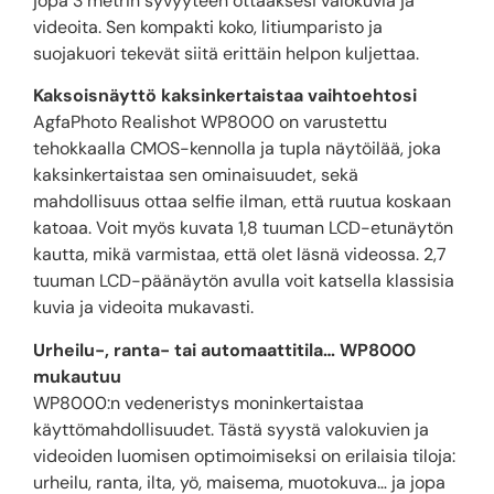
jopa 3 metrin syvyyteen ottaaksesi valokuvia ja
videoita. Sen kompakti koko, litiumparisto ja
suojakuori tekevät siitä erittäin helpon kuljettaa.
Kaksoisnäyttö kaksinkertaistaa vaihtoehtosi
AgfaPhoto Realishot WP8000 on varustettu
tehokkaalla CMOS-kennolla ja tupla näytöilää, joka
kaksinkertaistaa sen ominaisuudet, sekä
mahdollisuus ottaa selfie ilman, että ruutua koskaan
katoaa. Voit myös kuvata 1,8 tuuman LCD-etunäytön
kautta, mikä varmistaa, että olet läsnä videossa. 2,7
tuuman LCD-päänäytön avulla voit katsella klassisia
kuvia ja videoita mukavasti.
Urheilu-, ranta- tai automaattitila… WP8000
mukautuu
WP8000:n vedeneristys moninkertaistaa
käyttömahdollisuudet. Tästä syystä valokuvien ja
videoiden luomisen optimoimiseksi on erilaisia ​​tiloja:
urheilu, ranta, ilta, yö, maisema, muotokuva… ja jopa