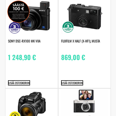
SONY DSC-RX100 MK VIIA
FUJIFILM X HALF (X-HF1), MUSTA
1 248,90
€
869,00
€
LISÄÄ OSTOSKORIIN
LISÄÄ OSTOSKORIIN