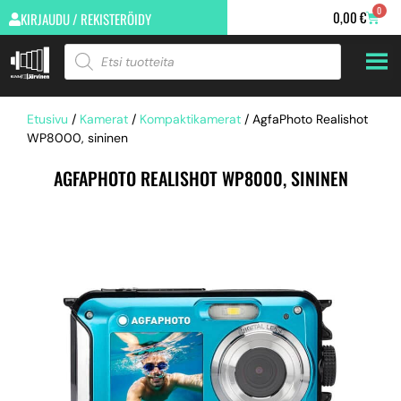
0
0,00
€
KIRJAUDU / REKISTERÖIDY
Etusivu
/
Kamerat
/
Kompaktikamerat
/ AgfaPhoto Realishot
WP8000, sininen
AGFAPHOTO REALISHOT WP8000, SININEN