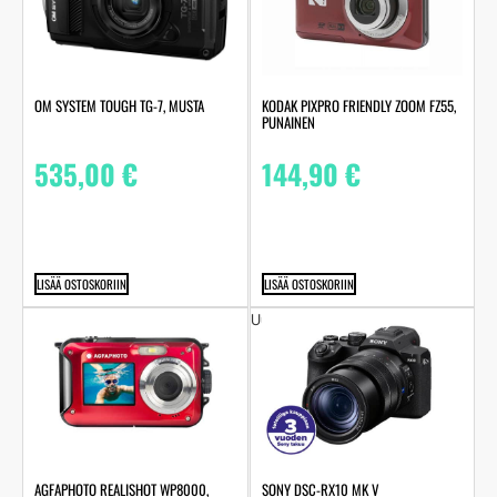
OM SYSTEM TOUGH TG-7, MUSTA
KODAK PIXPRO FRIENDLY ZOOM FZ55,
PUNAINEN
535,00
€
144,90
€
LISÄÄ OSTOSKORIIN
LISÄÄ OSTOSKORIIN
Uutuus
AGFAPHOTO REALISHOT WP8000,
SONY DSC-RX10 MK V