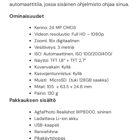
automaattitila, jossa sisäinen ohjelmisto ohjaa sinua.
Ominaisuudet
Kenno: 24 MP CMOS
Videon resoluutio: Full HD – 1080p
Zoomi: 16x digitaalinen
Vesitiiveys: 3 metriä
ISO: Automaattinen, ISO 100/200/400/
Näyttö: TFT 1,8″ + TFT 2,7″
Kuvanvakain: Kyllä
Kasvojentunnistus: Kyllä
Muisti: MicroSD (tuki 128GB saakka)
Mitat: 105 x 63.5 x 24.6 mm
Paino: 130 g
Pakkauksen sisältö
AgfaPhoto Realishot WP8000, sininen
Ladattava Li-ion akku
USB-kaapeli
Rannehihna
Pikakäyttöopas