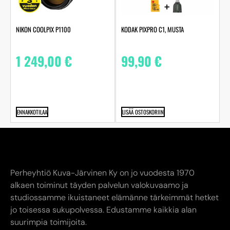
NIKON COOLPIX P1100
KODAK PIXPRO C1, MUSTA
1 249,00
€
99,90
€
ENNAKKOTILAA
LISÄÄ OSTOSKORIIN
Perheyhtiö Kuva-Järvinen Ky on jo vuodesta 1970
alkaen toiminut täyden palvelun valokuvaamo ja
studiossamme ikuistaneet elämänne tärkeimmät hetket
jo toisessa sukupolvessa. Edustamme kaikkia alan
suurimpia toimijoita.