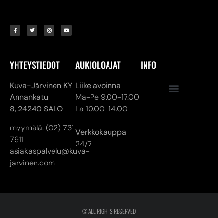
YHTEYSTIEDOT
AUKIOLOAJAT
INFO
Kuva-Järvinen KY
Liike avoinna
Annankatu
Ma-Pe 9.00-17.00
8,
24240 SALO
La 10.00-14.00
myymälä. (02) 731
Verkkokauppa
7911
24/7
asiakaspalvelu@kuva-
jarvinen.com
© ALL RIGHTS RESERVED