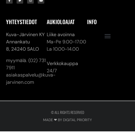
Annankatu
Ma-Pe 9.00-17.00
8,
24240 SALO
La 10.00-14.00
myymälä. (02) 731
Verkkokauppa
7911
24/7
asiakaspalvelu@kuva-
jarvinen.com
© ALL RIGHTS RESERVED
MADE ❤ BY DIGITAL PRIORITY