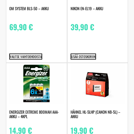
OM SYSTEM BLS-50 – AKKU
NIKON EN-EL19 – AKKU
69,90
€
39,90
€
VALITSE VAIHTOEHDOISTA
LISÄÄ OSTOSKORIIN
ENERGIZER EXTREME 800MAH AAA-
HÄHNEL HL-5LHP (CANON NB-5L) –
AKKU – 4KPL
AKKU
14,90
€
19,90
€