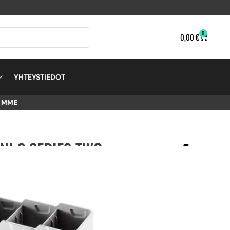
0
0,00
€
YHTEYSTIEDOT
EMME
NI 3 SERIES TWO-
UB