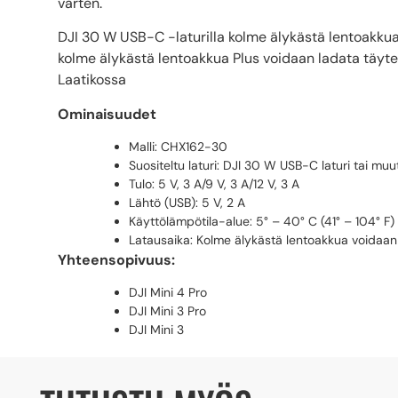
varten.
DJI 30 W USB-C -laturilla kolme älykästä lentoakkua
kolme älykästä lentoakkua Plus voidaan ladata täyte
Laatikossa
Ominaisuudet
Malli: CHX162-30
Suositeltu laturi: DJI 30 W USB-C laturi tai muu
Tulo: 5 V, 3 A/9 V, 3 A/12 V, 3 A
Lähtö (USB): 5 V, 2 A
Käyttölämpötila-alue: 5° – 40° C (41° – 104° F)
Latausaika: Kolme älykästä lentoakkua voidaan
Yhteensopivuus:
DJI Mini 4 Pro
DJI Mini 3 Pro
DJI Mini 3