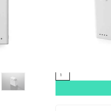
Oma varasto:
Maahantuojan varasto:
49,90
€