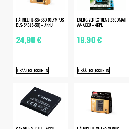
HÄHNEL HL-S5/S50 (OLYMPUS
ENERGIZER EXTREME 2300MAH
BLS-5/BLS-50) – AKKU
AA-AKKU – 4KPL
24,90
€
19,90
€
LISÄÄ OSTOSKORIIN
LISÄÄ OSTOSKORIIN
CANON NB-11LH – AKKU
HÄHNEL HL-ON1 (OLYMPUS