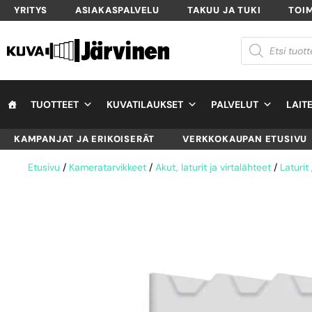
YRITYS
ASIAKASPALVELU
TAKUU JA TUKI
TOI
TUOTTEET
KUVATILAUKSET
PALVELUT
LAIT
KAMPANJAT JA ERIKOISERÄT
VERKKOKAUPAN ETUSIVU
Etusivu
/
Kameratarvikkeet
/
Akut, laturit ja virtalähteet
/
Laturit