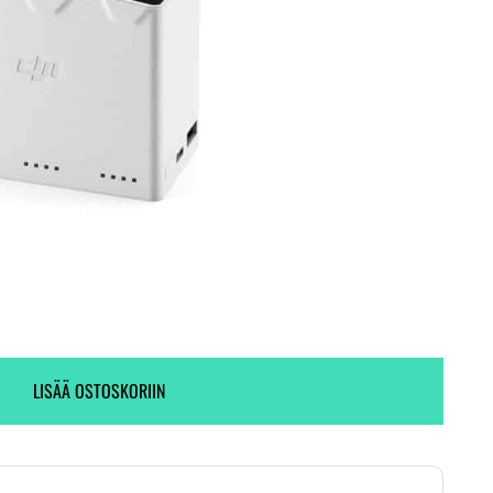
Ei varastossa. (Toimitus 7-9 pv)
63 kpl varastossa.
LISÄÄ OSTOSKORIIN