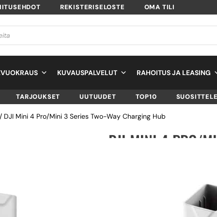
MITUSEHDOT
REKISTERISELOSTE
OMA TILI
EVUOKRAUS
KUVAUSPALVELUT
RAHOITUS JA LEASING
TARJOUKSET
UUTUUDET
TOP10
SUOSITTEL
/ DJI Mini 4 Pro/Mini 3 Series Two-Way Charging Hub
DJI MINI 4 PRO/MI
WAY CHARGING H
SKU
CP.MA.00000500.01
TUOTTEEN SAATAVUUS