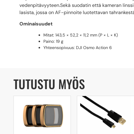
vedenpitävyyteen.Sekä suodatin että kameran linssin
lasista, jossa on AF-pinnoite luotettavan tahrankes
Ominaisuudet
Mitat: 143,5 × 52,2 × 11,2 mm (P × L × K)
Paino: 19 g
Yhteensopivuus: DJI Osmo Action 6
TUTUSTU MYÖS