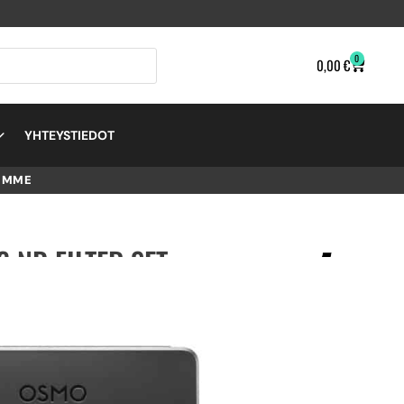
0
0,00
€
YHTEYSTIEDOT
EMME
6 ND FILTER SET