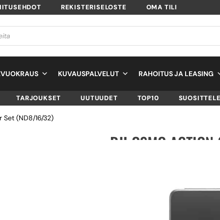
MITUSEHDOT
REKISTERISELOSTE
OMA TILI
EVUOKRAUS
KUVAUSPALVELUT
RAHOITUS JA LEASING
TARJOUKSET
UUTUUDET
TOP10
SUOSITTEL
r Set (ND8/16/32)
DJI OSMO ACTION 
(ND8/16/32)
SKU
CP.OS.00000525.02
TUOTTEEN SAATAVUUS