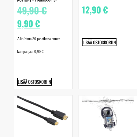
SUODIN KIT – OUTLET
49,90
€
12,90
€
9,90
€
Alin hinta 30 pv aikana ennen
LISÄÄ OSTOSKORIIN
kampanjaa:
9,90
€
LISÄÄ OSTOSKORIIN