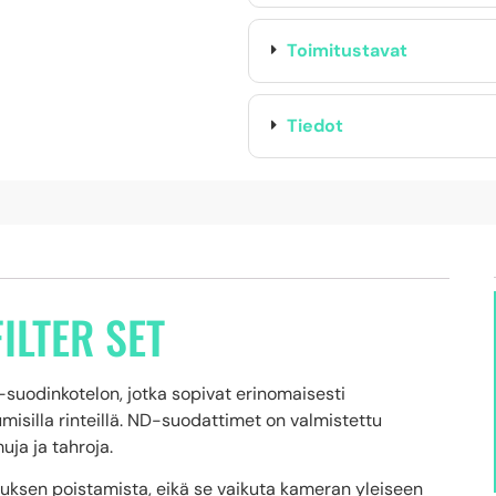
Toimitustavat
Tiedot
ILTER SET
uodinkotelon, jotka sopivat erinomaisesti
misilla rinteillä. ND-suodattimet on valmistettu
uja ja tahroja.
juksen poistamista, eikä se vaikuta kameran yleiseen