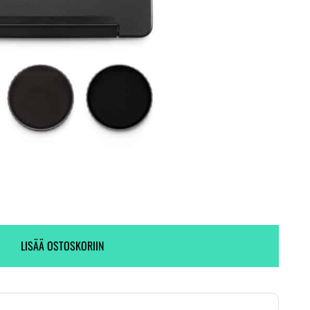
Ei varastossa. (Toimitus 7-9 pv)
48 kpl varastossa.
LISÄÄ OSTOSKORIIN