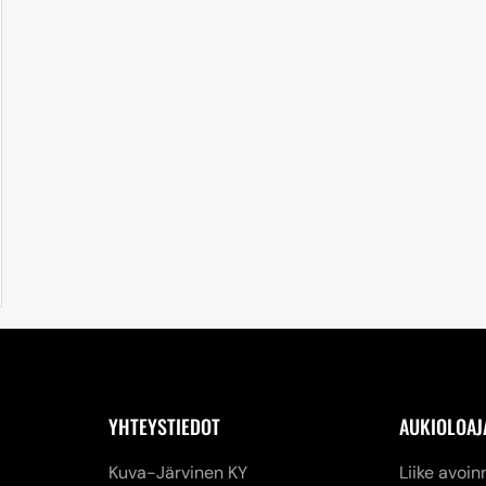
YHTEYSTIEDOT
AUKIOLOAJ
Kuva-Järvinen KY
Liike avoin