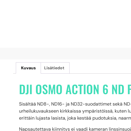
Kuvaus
Lisätiedot
DJI OSMO ACTION 6 ND F
Sisältää ND8-, ND16- ja ND32-suodattimet sekä ND-s
urheilukuvaukseen kirkkaissa ympäristöissä, kuten lu
erittäin lujasta lasista, joka kestää pudotuksia, naarm
Napsautettava kiinnitys ei vaadi kameran linssinsuo