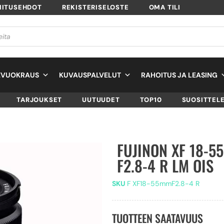
MITUSEHDOT
REKISTERISELOSTE
OMA TILI
EVUOKRAUS
KUVAUSPALVELUT
RAHOITUS JA LEASING
TARJOUKSET
UUTUUDET
TOP10
SUOSITTEL
FUJINON XF 18-5
F2.8-4 R LM OIS
SKU
F XF18-55mmF2.8-4 R
TUOTTEEN SAATAVUUS