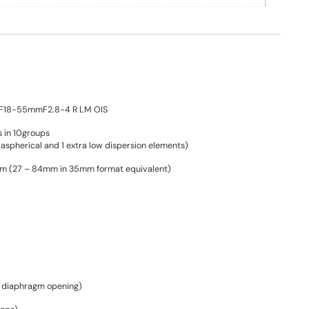
F18-55mmF2.8-4 R LM OIS
s in 10groups
 aspherical and 1 extra low dispersion elements)
m (27 – 84mm in 35mm format equivalent)
 diaphragm opening)