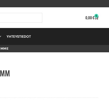
0
0,00
€
YHTEYSTIEDOT
EMME
5MM