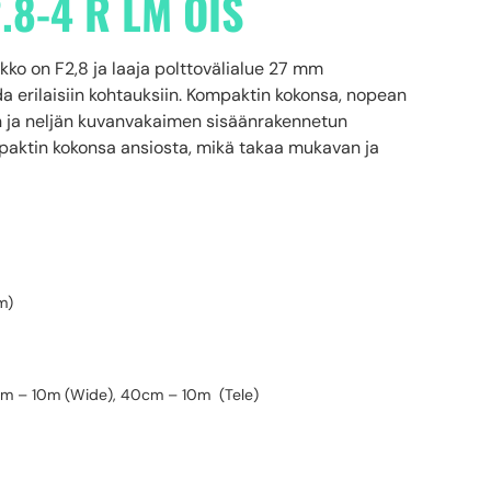
.8-4 R LM OIS
ukko on F2,8 ja laaja polttovälialue 27 mm
a erilaisiin kohtauksiin. Kompaktin kokonsa, nopean
n ja neljän kuvanvakaimen sisäänrakennetun
mpaktin kokonsa ansiosta, mikä takaa mukavan ja
m)
0cm – 10m (Wide), 40cm – 10m (Tele)