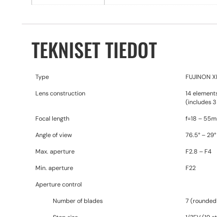
TEKNISET TIEDOT
Type
FUJINON X
Lens construction
14 element
(includes 3
Focal length
f=18 – 55m
Angle of view
76.5° – 29°
Max. aperture
F2.8 – F4
Min. aperture
F22
Aperture control
Number of blades
7 (rounded