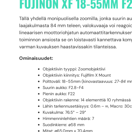
FUJINON XF 18-55MM F2
Tällä yhdellä monipuolisella zoomilla, jonka suurin a
laajakulmasta 84 mm teleen, valokuvaaja voi reagoid
lineaarisen moottoriohjatun automaattitarkennukse
toiminnon ansiosta se on loistavasti kannettava ko
varman kuvauksen haastavissakin tilanteissa.
Ominaisuudet:
Objektiivin tyyppi:
Zoomobjektiivi
Objektiivin kiinnitys: Fujifilm X Mount
Polttoväli: 18-55mm (kinovastaavuus:
27-84
m
Suurin aukko: F2.8-F4
Pienin aukko: F22
Objektiivin rakenne: 14 elementtiä 10 ryhmässä
Lähin tarkennusetäisyys: 0.6m – ∞, Macro: 3
Kuvakulma: 76.5° – 29°
Himmenninlehtien määrä: 7
Suodinkierre: ø58 mm
Mitat: ø65.0mm x 70.4mm