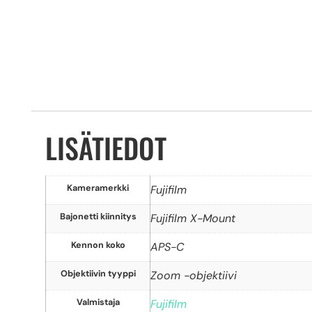
LISÄTIEDOT
Kameramerkki
Fujifilm
Bajonetti kiinnitys
Fujifilm X-Mount
Kennon koko
APS-C
Objektiivin tyyppi
Zoom -objektiivi
Valmistaja
Fujifilm