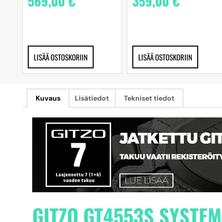
569,00
€
359,00
€
LISÄÄ OSTOSKORIIN
LISÄÄ OSTOSKORIIN
Kuvaus
Lisätiedot
Tekniset tiedot
GITZO GT4553S SYSTEMA