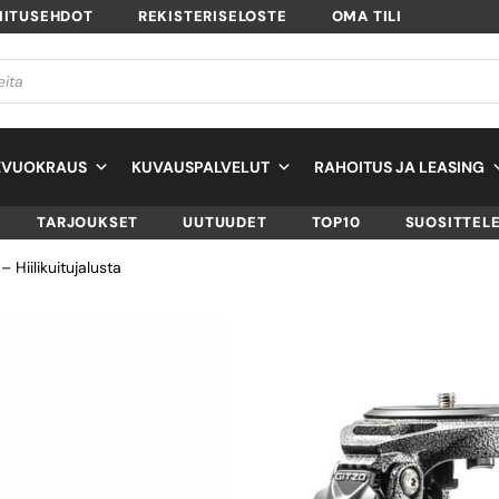
MITUSEHDOT
REKISTERISELOSTE
OMA TILI
EVUOKRAUS
KUVAUSPALVELUT
RAHOITUS JA LEASING
TARJOUKSET
UUTUUDET
TOP10
SUOSITTEL
 Hiilikuitujalusta
GITZO GT4553S
SYSTEMATIC, SERI
HIILIKUITUJALUS
SKU
GT4553S