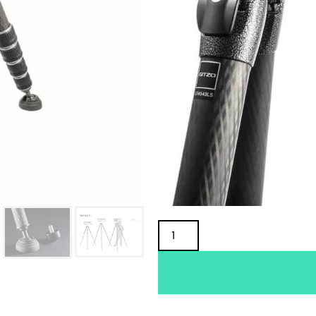
TUOTTEEN SAATAVUUS
Oma varasto:
Maahantuojan varasto:
1 249,00
€