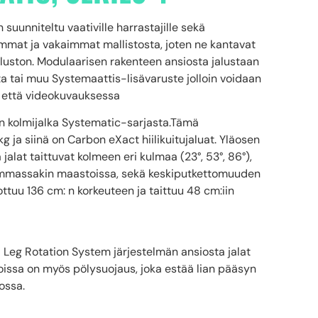
 suunniteltu vaativille harrastajille sekä
vimmat ja vakaimmat mallistosta, joten ne kantavat
aluston. Modulaarisen rakenteen ansiosta jalustaan
ta tai muu Systemaattis-lisävaruste jolloin voidaan
- että videokuvauksessa
en kolmijalka Systematic-sarjasta.Tämä
 ja siinä on Carbon eXact hiilikuitujaluat. Yläosen
jalat taittuvat kolmeen eri kulmaa (23°, 53°, 86°),
immassakin maastoissa, sekä keskiputkettomuuden
ttuu 136 cm: n korkeuteen ja taittuu 48 cm:iin
 Leg Rotation System järjestelmän ansiosta jalat
ukoissa on myös pölysuojaus, joka estää lian pääsyn
ossa.