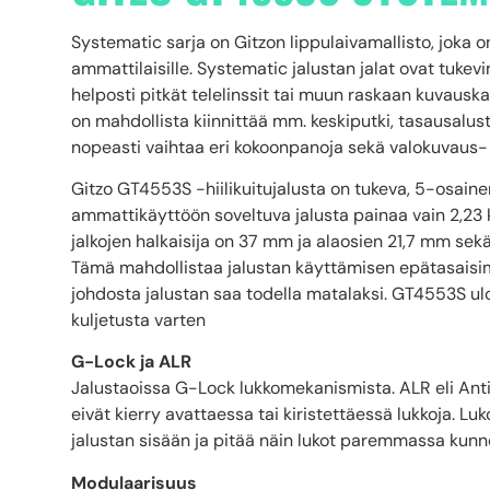
Systematic sarja on Gitzon lippulaivamallisto, joka on
ammattilaisille. Systematic jalustan jalat ovat tuke
helposti pitkät telelinssit tai muun raskaan kuvausk
on mahdollista kiinnittää mm. keskiputki, tasausalus
nopeasti vaihtaa eri kokoonpanoja sekä valokuvaus
Gitzo GT4553S -hiilikuitujalusta on tukeva, 5-osain
ammattikäyttöön soveltuva jalusta painaa vain 2,23 kg
jalkojen halkaisija on 37 mm ja alaosien 21,7 mm sekä 
Tämä mahdollistaa jalustan käyttämisen epätasais
johdosta jalustan saa todella matalaksi. GT4553S ulo
kuljetusta varten
G-Lock ja ALR
Jalustaoissa G-Lock lukkomekanismista. ALR eli Anti
eivät kierry avattaessa tai kiristettäessä lukkoja. L
jalustan sisään ja pitää näin lukot paremmassa kunn
Modulaarisuus