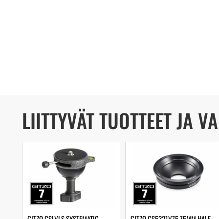
LIITTYVÄT TUOTTEET JA V
GITZO GSLVLS SYSTEMATIC
GITZO GS5321V75 75MM HALF-