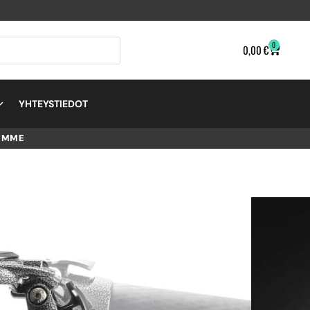
0
0,00
€
YHTEYSTIEDOT
EMME
ES 4 –
TA