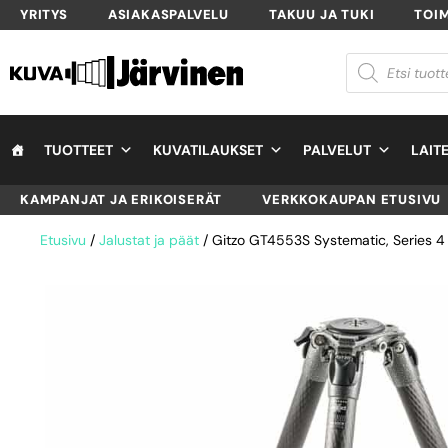
YRITYS
ASIAKASPALVELU
TAKUU JA TUKI
TOI
TUOTTEET
KUVATILAUKSET
PALVELUT
LAIT
KAMPANJAT JA ERIKOISERÄT
VERKKOKAUPAN ETUSIVU
Etusivu
/
Jalustat ja päät
/ Gitzo GT4553S Systematic, Series 4 –