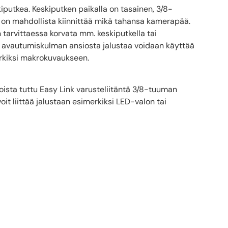
iputkea. Keskiputken paikalla on tasainen, 3/8-
n on mahdollista kiinnittää mikä tahansa kamerapää.
n tarvittaessa korvata mm. keskiputkella tai
en avautumiskulman ansiosta jalustaa voidaan käyttää
merkiksi makrokuvaukseen.
toista tuttu Easy Link varusteliitäntä 3/8-tuuman
oit liittää jalustaan esimerkiksi LED-valon tai