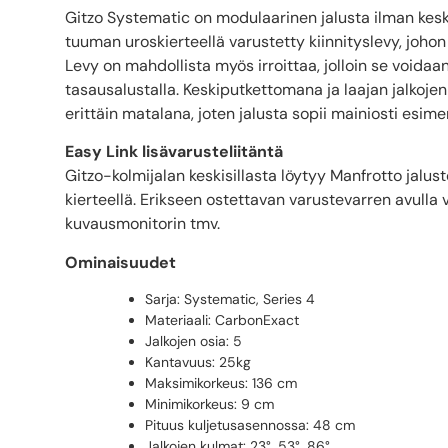
Gitzo Systematic on modulaarinen jalusta ilman kesk
tuuman uroskierteellä varustetty kiinnityslevy, joho
Levy on mahdollista myös irroittaa, jolloin se voidaa
tasausalustalla. Keskiputkettomana ja laajan jalkoj
erittäin matalana, joten jalusta sopii mainiosti esi
Easy Link lisävarusteliitäntä
Gitzo-kolmijalan keskisillasta löytyy Manfrotto jalus
kierteellä. Erikseen ostettavan varustevarren avulla v
kuvausmonitorin tmv.
Ominaisuudet
Sarja: Systematic, Series 4
Materiaali: CarbonExact
Jalkojen osia: 5
Kantavuus: 25kg
Maksimikorkeus: 136 cm
Minimikorkeus: 9 cm
Pituus kuljetusasennossa: 48 cm
Jalkojen kulmat: 23°, 53°, 86°