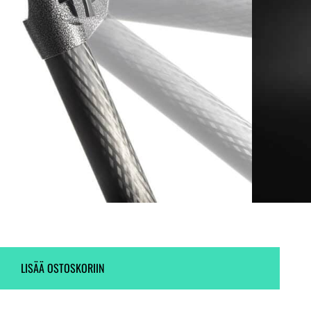
Ei varastossa. (Toimitus 7-9 pv)
2 kpl varastossa.
LISÄÄ OSTOSKORIIN