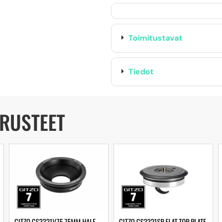
Toimitustavat
Tiedot
ARUSTEET
GITZO GS3321V75 75MM HALF-
GITZO GS3321SP FLAT TOP PLATE