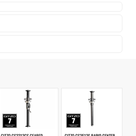
GITZO GS3313GS GEARED
GITZO GS3513S RAPID CENTER