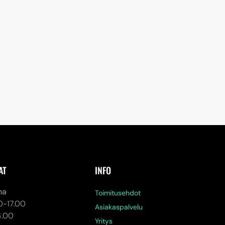
AT
INFO
na
Toimitusehdot
0-17.00
Asiakaspalvelu
4.00
Yritys