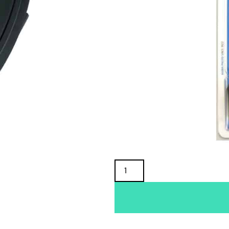
TUOTTEEN SAATAVUUS
Oma varasto:
Maahantuojan varasto:
19,90
€