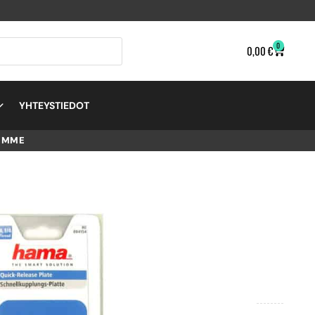
0
0,00
€
YHTEYSTIEDOT
EMME
 55-
VY