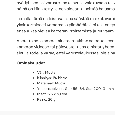
hyödyllinen lisävaruste, jonka avulla valokuvaaja tai
nämä on kiinnitetty, ja ne voidaan kiinnittää haluam
Lomalla tämä on loistava tapa säästää matkatavaroit
yksinkertaisesti varaamalla ylimääräisiä pikakiinnity
enää aikaa vievää kameran irroittamista ja ruuvaamis
Aseta toinen kamera jalustaan, lukitse se paikoilleen j
kameran videoon tai päinvastoin. Jos omistat yhden 
sinulla todella varaa, ettei varustelaukussasi ole ai
Ominaisuudet
Väri: Musta
Kiinnitys: 1/4 kierre
Materiaali: Muovi
Yhteensopivuus: Star 55-64, Star 200, Gamma 
Mitat: 6,6 x 5,1 cm
Paino: 26 g