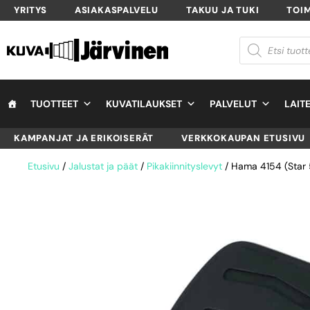
YRITYS
ASIAKASPALVELU
TAKUU JA TUKI
TOI
TUOTTEET
KUVATILAUKSET
PALVELUT
LAIT
KAMPANJAT JA ERIKOISERÄT
VERKKOKAUPAN ETUSIVU
Etusivu
/
Jalustat ja päät
/
Pikakiinnityslevyt
/ Hama 4154 (Star 