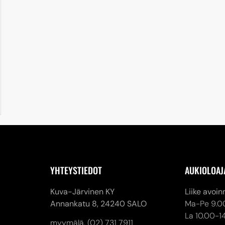
YHTEYSTIEDOT
AUKIOLOAJ
Kuva-Järvinen KY
Liike avoin
Annankatu 8,
24240 SALO
Ma-Pe 9.0
La 10.00-1
myymälä. (02) 731 7911