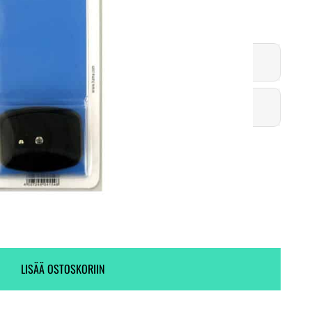
Ei varastossa. (Toimitus 7-9 pv)
Ei varastossa.
LISÄÄ OSTOSKORIIN