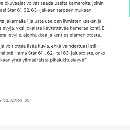
 valokuvaajat voivat saada useita kameroita, joihin
aasi Star 61, 62, 63 -jalkaan tarpeen mukaan.
a jakamalla 1 jalusta useiden ihmisten kesken ja
slevyjä, yksi jokaista käytettävää kameraa kohti. Ei
ta levylle, ajanhukkaa ja kenties elämän otosta.
a voit ottaa lisää kuvia, ehkä vaihdettuasi still-
näistä Hama Star 61-, 62- tai 63-jalustoista, onko
nakaan yhtä ylimääräistä pikalukituslevyä?
153, Action 165