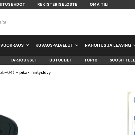
MITUSEHDOT
REKISTERISELOSTE
OMA TILI
EVUOKRAUS
KUVAUSPALVELUT
RAHOITUS JA LEASING
TARJOUKSET
UUTUUDET
TOP10
SUOSITTEL
55-64) – pikakiinnityslevy
HAMA 4154 (STAR
64) –
PIKAKIINNITYSLE
SKU
00004154