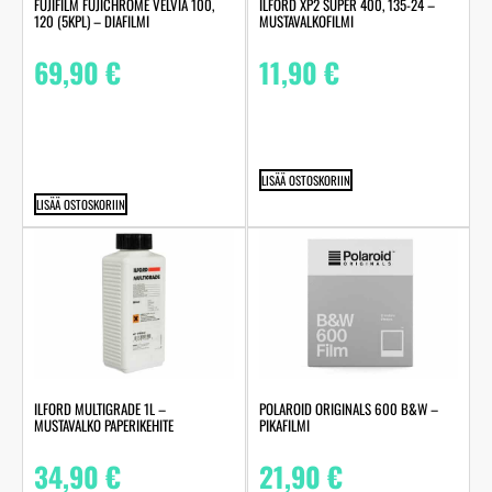
FUJIFILM FUJICHROME VELVIA 100,
ILFORD XP2 SUPER 400, 135-24 –
120 (5KPL) – DIAFILMI
MUSTAVALKOFILMI
69,90
€
11,90
€
LISÄÄ OSTOSKORIIN
LISÄÄ OSTOSKORIIN
ILFORD MULTIGRADE 1L –
POLAROID ORIGINALS 600 B&W –
MUSTAVALKO PAPERIKEHITE
PIKAFILMI
34,90
€
21,90
€