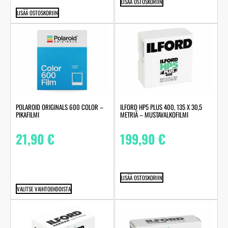
LISÄÄ OSTOSKORIIN
LISÄÄ OSTOSKORIIN
POLAROID ORIGINALS 600 COLOR –
ILFORD HP5 PLUS 400, 135 X 30,5
PIKAFILMI
METRIÄ – MUSTAVALKOFILMI
21,90
€
199,90
€
LISÄÄ OSTOSKORIIN
VALITSE VAIHTOEHDOISTA