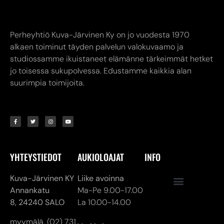
Perheyhtiö Kuva-Järvinen Ky on jo vuodesta 1970
alkaen toiminut täyden palvelun valokuvaamo ja
studiossamme ikuistaneet elämänne tärkeimmät hetket
jo toisessa sukupolvessa. Edustamme kaikkia alan
suurimpia toimijoita.
YHTEYSTIEDOT
AUKIOLOAJAT
INFO
Kuva-Järvinen KY
Liike avoinna
Annankatu
Ma-Pe 9.00-17.00
8,
24240 SALO
La 10.00-14.00
myymälä. (02) 731