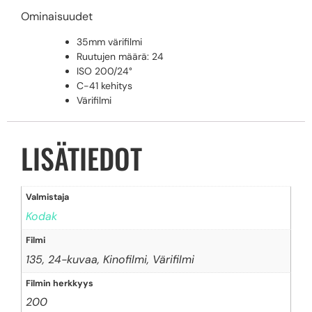
Ominaisuudet
35mm värifilmi
Ruutujen määrä: 24
ISO 200/24°
C-41 kehitys
Värifilmi
LISÄTIEDOT
Valmistaja
Kodak
Filmi
135, 24-kuvaa, Kinofilmi, Värifilmi
Filmin herkkyys
200