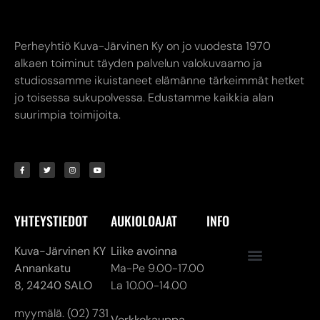
Perheyhtiö Kuva-Järvinen Ky on jo vuodesta 1970
alkaen toiminut täyden palvelun valokuvaamo ja
studiossamme ikuistaneet elämänne tärkeimmät hetket
jo toisessa sukupolvessa. Edustamme kaikkia alan
suurimpia toimijoita.
YHTEYSTIEDOT
AUKIOLOAJAT
INFO
Kuva-Järvinen KY
Liike avoinna
Annankatu
Ma-Pe 9.00-17.00
8,
24240 SALO
La 10.00-14.00
myymälä. (02) 731
Verkkokauppa