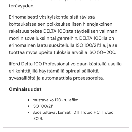
terävyyden.
Erinomaisesti yksityiskohtia sisältävissä
kohtauksissa sen poikkeuksellisen hienojakoinen
rakeisuus tekee DELTA 100:sta täydellisen valinnan
moniin sovelluksiin tai genreihin. DELTA 100:lla on
erinomainen laatu suositellulla ISO 100/21°:lla, ja se
tuottaa myös upeita tuloksia arvoilla ISO 50–200.
Ilford Delta 100 Professional voidaan käsitellä useilla
eri kehittäjillä käyttämällä spiraalisäiliöitä,
syväsäiliöitä ja automaattisia prosessoreita.
Ominaisuudet
mustavalko 120-rullafilmi
ISO 100/21°
Suositeltavat kemiat: ID11, Ilfotec HC, Ilfotec
LC29.