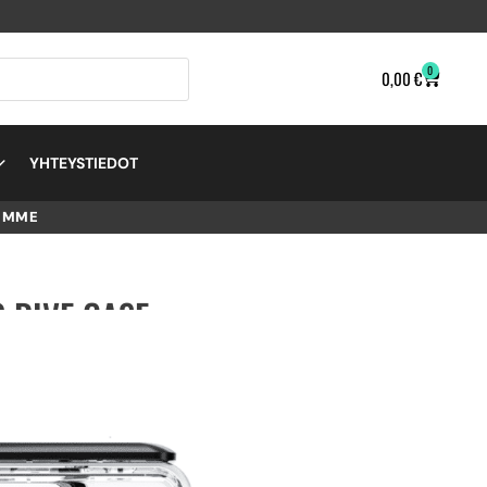
0
0,00
€
YHTEYSTIEDOT
EMME
 DIVE CASE –