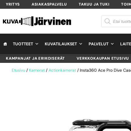
YRITYS
ASIAKASPALVELU
TAKUU JA TUKI
TOI
TUOTTEET
KUVATILAUKSET
PALVELUT
LAIT
KAMPANJAT JA ERIKOISERÄT
VERKKOKAUPAN ETUSIVU
Etusivu
/
Kamerat
/
Actionkamerat
/ Insta360 Ace Pro Dive Case