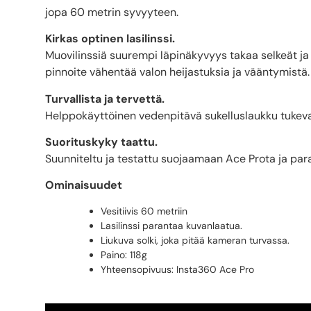
jopa 60 metrin syvyyteen.
Kirkas optinen lasilinssi.
Muovilinssiä suurempi läpinäkyvyys takaa selkeät ja 
pinnoite vähentää valon heijastuksia ja vääntymistä.
Turvallista ja tervettä.
Helppokäyttöinen vedenpitävä sukelluslaukku tukevall
Suorituskyky taattu.
Suunniteltu ja testattu suojaamaan Ace Prota ja pa
Ominaisuudet
Vesitiivis 60 metriin
Lasilinssi parantaa kuvanlaatua.
Liukuva solki, joka pitää kameran turvassa.
Paino: 118g
Yhteensopivuus: Insta360 Ace Pro