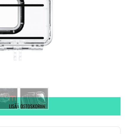
Tehdastilaustuote, varmista saatavuus!
10 kpl varastossa.
LISÄÄ OSTOSKORIIN