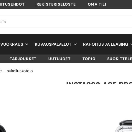
MITUSEHDOT
REKISTERISELOSTE
OMA TILI
EVUOKRAUS
KUVAUSPALVELUT
RAHOITUS JA LEASING
TARJOUKSET
UUTUUDET
TOP10
SUOSITTEL
 – sukelluskotelo
INSTA360 ACE PRO
SUKELLUSKOTELO
SKU
CINSBAJF
TUOTTEEN SAATAVUUS