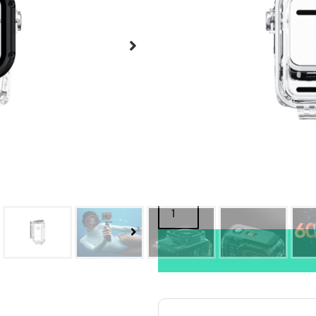
Oma varasto:
Maahantuojan varasto:
79,90
€