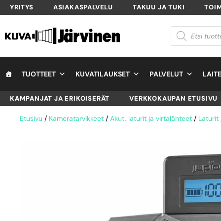
YRITYS
ASIAKASPALVELU
TAKUU JA TUKI
TOI
TUOTTEET
KUVATILAUKSET
PALVELUT
LAIT
KAMPANJAT JA ERIKOISERÄT
VERKKOKAUPAN ETUSIVU
Etusivu
/
Kameratarvikkeet
/
Akut, laturit ja virtalähteet
/
Laturit