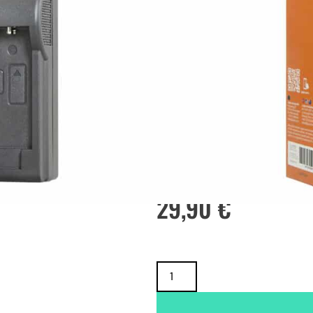
SKU
JLSO0034
TUOTTEEN SAATAVUUS
Oma varasto:
Maahantuojan varasto:
29,90
€