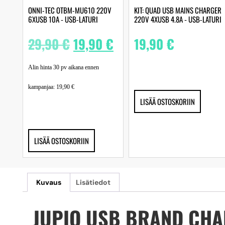
ONNI-TEC OTBM-MU610 220V
KIT: QUAD USB MAINS CHARGER
6XUSB 10A ‐ USB-LATURI
220V 4XUSB 4.8A ‐ USB-LATURI
29,90
€
19,90
€
19,90
€
Alin hinta 30 pv aikana ennen
kampanjaa:
19,90
€
LISÄÄ OSTOSKORIIN
LISÄÄ OSTOSKORIIN
Kuvaus
Lisätiedot
JUPIO USB BRAND CHAR