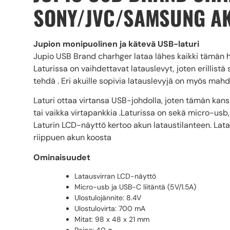
SONY/JVC/SAMSUNG AK
Jupion monipuolinen ja kätevä USB-laturi
Jupio
USB
Brand charhger lataa lähes kaikki tämän
Laturissa on vaihdettavat latauslevyt, joten erillist
tehdä . Eri akuille sopivia latauslevyjä on myös mahd
Laturi ottaa virtansa USB-johdolla, joten tämän kans
tai vaikka virtapankkia .Laturissa on sekä micro-usb,
Laturin LCD-näyttö kertoo akun lataustilanteen. Lata
riippuen akun koosta
Ominaisuudet
Latausvirran LCD-näyttö
Micro-usb ja USB-C liitäntä (5V/1.5A)
Ulostulojännite: 8.4V
Ulostulovirta: 700 mA
Mitat: 98 x 48 x 21 mm