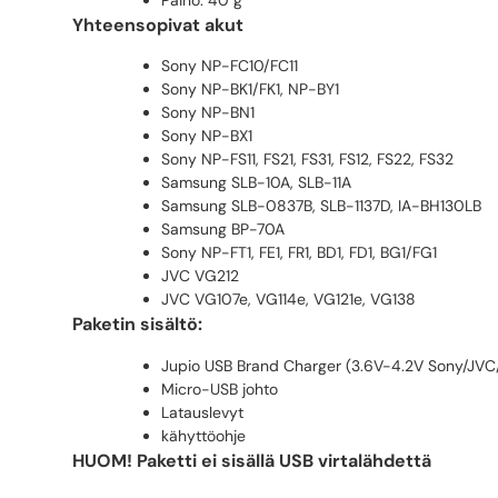
Paino: 40 g
Yhteensopivat akut
Sony NP-FC10/FC11
Sony NP-BK1/FK1, NP-BY1
Sony NP-BN1
Sony NP-BX1
Sony NP-FS11, FS21, FS31, FS12, FS22, FS32
Samsung SLB-10A, SLB-11A
Samsung SLB-0837B, SLB-1137D, IA-BH130LB
Samsung BP-70A
Sony NP-FT1, FE1, FR1, BD1, FD1, BG1/FG1
JVC VG212
JVC VG107e, VG114e, VG121e, VG138
Paketin sisältö:
Jupio USB Brand Charger (3.6V-4.2V Sony/JVC
Micro-USB johto
Latauslevyt
kähyttöohje
HUOM! Paketti ei sisällä USB virtalähdettä