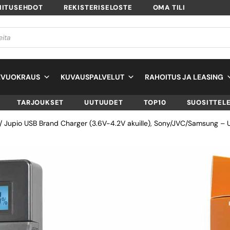
MITUSEHDOT
REKISTERISELOSTE
OMA TILI
EVUOKRAUS
KUVAUSPALVELUT
RAHOITUS JA LEASING
TARJOUKSET
UUTUUDET
TOP10
SUOSITTEL
/ Jupio USB Brand Charger (3.6V-4.2V akuille), Sony/JVC/Samsung – 
JUPIO USB BRAN
CHARGER (3.6V-4
AKUILLE),
SONY/JVC/SAMSU
USB-AKKULATURI