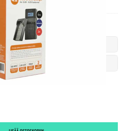
Toimitus heti! (5 kpl varastossa)
6 kpl varastossa.