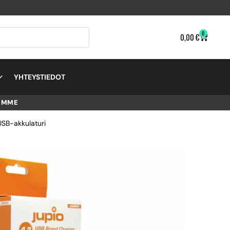
0
0,00
€
YHTEYSTIEDOT
EMME
USB-akkulaturi
D
.2V
NG –