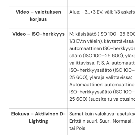
Video – valotuksen
Alue: –3…+3 EV, väli: 1/3 askelt
korjaus
Video – ISO-herkkyys
M: käsisäätö (ISO 100–25 600
1/3 EV:n välein), käytettävissä
automaattinen ISO-herkkyyd
säätö (ISO 100–25 600), ylär
valittavissa; P, S, A: automaat
ISO-herkkyyssäätö (ISO 100–
25 600), yläraja valittavissa;
Automaattinen: automaattine
ISO-herkkyyssäätö (ISO 100–
25 600) (suositeltu valotusin
Elokuva – Aktiivinen D-
Samat kuin valokuva-asetuks
Lighting
Erittäin suuri, Suuri, Normaali,
tai Pois