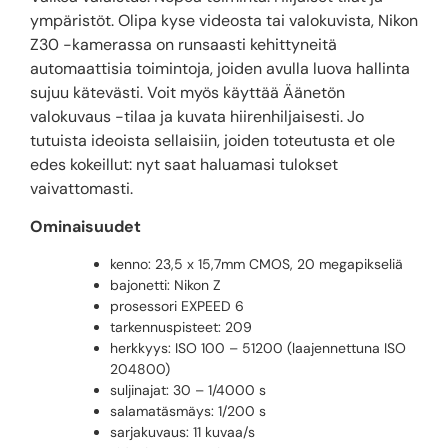
ympäristöt. Olipa kyse videosta tai valokuvista, Nikon
Z30 -kamerassa on runsaasti kehittyneitä
automaattisia toimintoja, joiden avulla luova hallinta
sujuu kätevästi. Voit myös käyttää Äänetön
valokuvaus -tilaa ja kuvata hiirenhiljaisesti. Jo
tutuista ideoista sellaisiin, joiden toteutusta et ole
edes kokeillut: nyt saat haluamasi tulokset
vaivattomasti.
Ominaisuudet
kenno: 23,5 x 15,7mm CMOS, 20 megapikseliä
bajonetti: Nikon Z
prosessori EXPEED 6
tarkennuspisteet: 209
herkkyys: ISO 100 – 51200 (laajennettuna ISO
204800)
suljinajat: 30 – 1/4000 s
salamatäsmäys: 1/200 s
sarjakuvaus: 11 kuvaa/s