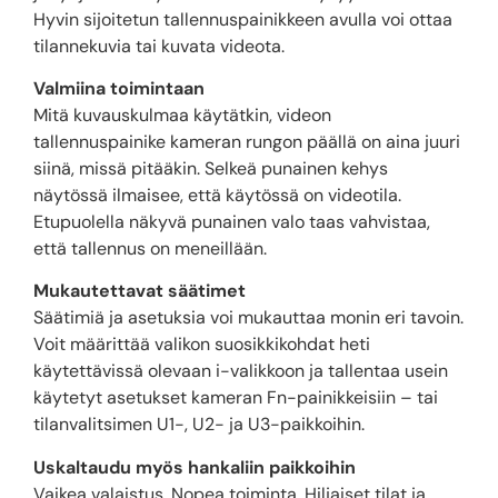
Hyvin sijoitetun tallennuspainikkeen avulla voi ottaa
tilannekuvia tai kuvata videota.
Valmiina toimintaan
Mitä kuvauskulmaa käytätkin, videon
tallennuspainike kameran rungon päällä on aina juuri
siinä, missä pitääkin. Selkeä punainen kehys
näytössä ilmaisee, että käytössä on videotila.
Etupuolella näkyvä punainen valo taas vahvistaa,
että tallennus on meneillään.
Mukautettavat säätimet
Säätimiä ja asetuksia voi mukauttaa monin eri tavoin.
Voit määrittää valikon suosikkikohdat heti
käytettävissä olevaan i-valikkoon ja tallentaa usein
käytetyt asetukset kameran Fn-painikkeisiin – tai
tilanvalitsimen U1-, U2- ja U3-paikkoihin.
Uskaltaudu myös hankaliin paikkoihin
Vaikea valaistus. Nopea toiminta. Hiljaiset tilat ja