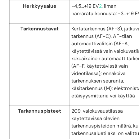
Herkkyysalue
−4,5…+19 EV
2
, ilman
hämärätarkennusta: −3…+19 E
Tarkennustavat
Kertatarkennus (AF-S), jatkuv
tarkennus (AF-C), AF-tilan
automaattivalitsin (AF-A,
käytettävissä vain valokuvatil
kokoaikainen automaattitark
(AF-F, käytettävissä vain
videotilassa); ennakoiva
tarkennuksen seuranta;
käsitarkennus (M): elektronist
etäisyysmittaria voi käyttää
Tarkennuspisteet
209, valokuvaustilassa
käytettävissä olevien
tarkennuspisteiden määrä, ku
tarkennusaluetilaksi on valittu