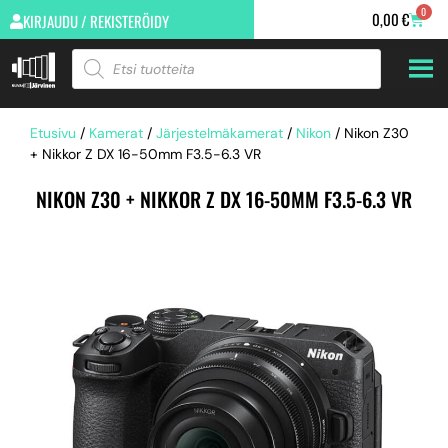
0
0,00
€
KIRJAUDU / REKISTERÖIDY
Etusivu
/
Kamerat
/
Järjestelmäkamerat
/
Nikon
/ Nikon Z30
+ Nikkor Z DX 16-50mm F3.5-6.3 VR
NIKON Z30 + NIKKOR Z DX 16-50MM F3.5-6.3 VR