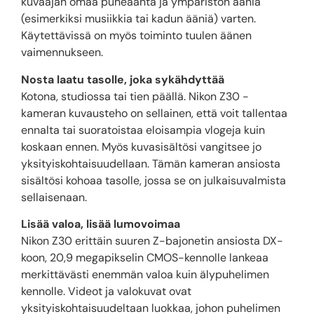
kuvaajan omaa puheääntä ja ympäristön ääniä
(esimerkiksi musiikkia tai kadun ääniä) varten.
Käytettävissä on myös toiminto tuulen äänen
vaimennukseen.
Nosta laatu tasolle, joka sykähdyttää
Kotona, studiossa tai tien päällä. Nikon Z30 -
kameran kuvausteho on sellainen, että voit tallentaa
ennalta tai suoratoistaa eloisampia vlogeja kuin
koskaan ennen. Myös kuvasisältösi vangitsee jo
yksityiskohtaisuudellaan. Tämän kameran ansiosta
sisältösi kohoaa tasolle, jossa se on julkaisuvalmista
sellaisenaan.
Lisää valoa, lisää lumovoimaa
Nikon Z30 erittäin suuren Z-bajonetin ansiosta DX-
koon, 20,9 megapikselin CMOS-kennolle lankeaa
merkittävästi enemmän valoa kuin älypuhelimen
kennolle. Videot ja valokuvat ovat
yksityiskohtaisuudeltaan luokkaa, johon puhelimen