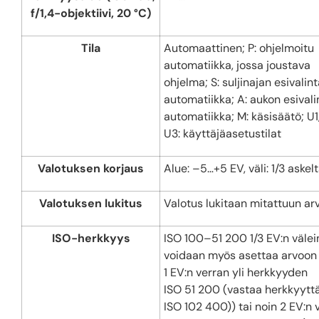
f/1,4-objektiivi, 20 °C)
Tila
Automaattinen; P: ohjelmoitu
automatiikka, jossa joustava
ohjelma; S: suljinajan esivalin
automatiikka; A: aukon esivali
automatiikka; M: käsisäätö; U1
U3: käyttäjäasetustilat
Valotuksen korjaus
Alue: –5…+5 EV, väli: 1/3 askel
Valotuksen lukitus
Valotus lukitaan mitattuun ar
ISO-herkkyys
ISO 100–51 200 1/3 EV:n välei
voidaan myös asettaa arvoon
1 EV:n verran yli herkkyyden
ISO 51 200 (vastaa herkkyytt
ISO 102 400)) tai noin 2 EV:n 