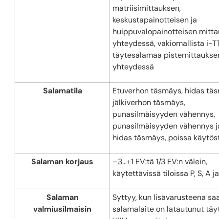
matriisimittauksen,
keskustapainotteisen ja
huippuvalopainotteisen mitt
yhteydessä, vakiomallista i-T
täytesalamaa pistemittaukse
yhteydessä
Salamatila
Etuverhon täsmäys, hidas tä
jälkiverhon täsmäys,
punasilmäisyyden vähennys,
punasilmäisyyden vähennys j
hidas täsmäys, poissa käytös
Salaman korjaus
–3…+1 EV:tä 1/3 EV:n välein,
käytettävissä tiloissa P, S, A j
Salaman
Syttyy, kun lisävarusteena sa
valmiusilmaisin
salamalaite on latautunut täy