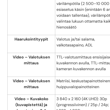
värilämpötila (2 500–10 000 
esiasetus käsin (enintään 6 a
voidaan tallentaa), värilämpöt
valintaa lukuun ottamatta kai
hienosäätö
Haarukointityypit
Valotus ja/tai salama,
valkotasapaino, ADL
Video – Valotuksen
TTL-valotusmittaus ensisijais
mittaus
kuvakennon avulla, TTL-mitta
kameran kuvakennon avulla
Video – Valotuksen
Matriisi, keskustapainotteinen
mittaus
huippuvalopainotteinen
Video – Kuvakoko
3 840 x 2 160 (4K UHD): 30p
(kuvapistettä) ja
(progressiivinen) / 25p / 24p;