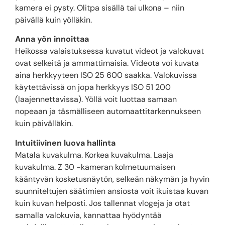
kamera ei pysty. Olitpa sisällä tai ulkona – niin
päivällä kuin yölläkin.
Anna yön innoittaa
Heikossa valaistuksessa kuvatut videot ja valokuvat
ovat selkeitä ja ammattimaisia. Videota voi kuvata
aina herkkyyteen ISO 25 600 saakka. Valokuvissa
käytettävissä on jopa herkkyys ISO 51 200
(laajennettavissa). Yöllä voit luottaa samaan
nopeaan ja täsmälliseen automaattitarkennukseen
kuin päivälläkin.
Intuitiivinen luova hallinta
Matala kuvakulma. Korkea kuvakulma. Laaja
kuvakulma. Z 30 -kameran kolmetuumaisen
kääntyvän kosketusnäytön, selkeän näkymän ja hyvin
suunniteltujen säätimien ansiosta voit ikuistaa kuvan
kuin kuvan helposti. Jos tallennat vlogeja ja otat
samalla valokuvia, kannattaa hyödyntää