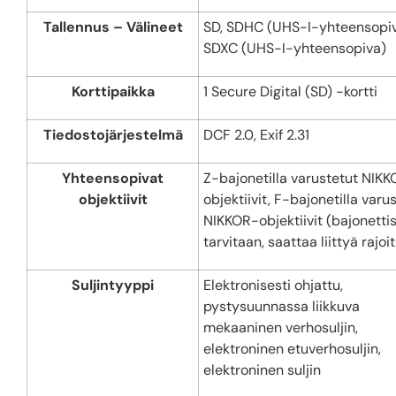
Tallennus – Välineet
SD, SDHC (UHS-I-yhteensopiv
SDXC (UHS-I-yhteensopiva)
Korttipaikka
1 Secure Digital (SD) -kortti
Tiedostojärjestelmä
DCF 2.0, Exif 2.31
Yhteensopivat
Z-bajonetilla varustetut NIK
objektiivit
objektiivit, F-bajonetilla varu
NIKKOR-objektiivit (bajonettis
tarvitaan, saattaa liittyä rajoi
Suljintyyppi
Elektronisesti ohjattu,
pystysuunnassa liikkuva
mekaaninen verhosuljin,
elektroninen etuverhosuljin,
elektroninen suljin