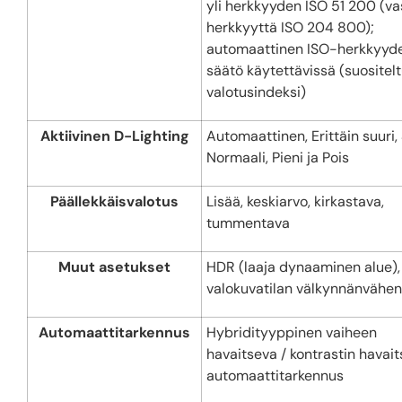
yli herkkyyden ISO 51 200 (va
herkkyyttä ISO 204 800);
automaattinen ISO-herkkyyd
säätö käytettävissä (suositel
valotusindeksi)
Aktiivinen D-Lighting
Automaattinen, Erittäin suuri, 
Normaali, Pieni ja Pois
Päällekkäisvalotus
Lisää, keskiarvo, kirkastava,
tummentava
Muut asetukset
HDR (laaja dynaaminen alue),
valokuvatilan välkynnänvähe
Automaattitarkennus
Hybridityyppinen vaiheen
havaitseva / kontrastin havai
automaattitarkennus