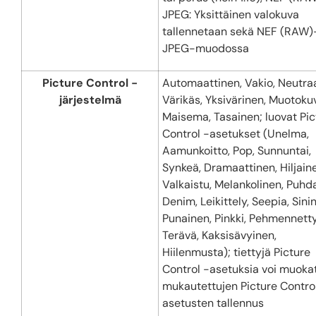
JPEG: Yksittäinen valokuva
tallennetaan sekä NEF (RAW)
JPEG-muodossa
Picture Control -
Automaattinen, Vakio, Neutraa
järjestelmä
Värikäs, Yksivärinen, Muotoku
Maisema, Tasainen; luovat Pic
Control -asetukset (Unelma,
Aamunkoitto, Pop, Sunnuntai,
Synkeä, Dramaattinen, Hiljain
Valkaistu, Melankolinen, Puhd
Denim, Leikittely, Seepia, Sini
Punainen, Pinkki, Pehmennetty
Terävä, Kaksisävyinen,
Hiilenmusta); tiettyjä Picture
Control -asetuksia voi muoka
mukautettujen Picture Contro
asetusten tallennus