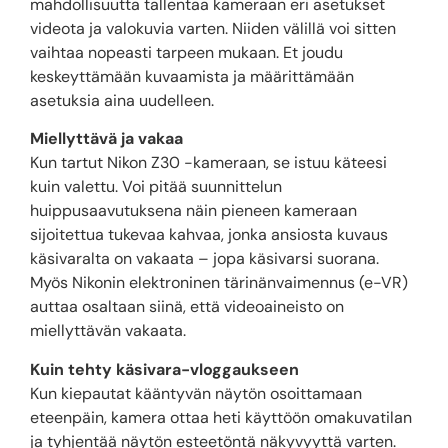
mahdollisuutta tallentaa kameraan eri asetukset
videota ja valokuvia varten. Niiden välillä voi sitten
vaihtaa nopeasti tarpeen mukaan. Et joudu
keskeyttämään kuvaamista ja määrittämään
asetuksia aina uudelleen.
Miellyttävä ja vakaa
Kun tartut Nikon Z30 -kameraan, se istuu käteesi
kuin valettu. Voi pitää suunnittelun
huippusaavutuksena näin pieneen kameraan
sijoitettua tukevaa kahvaa, jonka ansiosta kuvaus
käsivaralta on vakaata – jopa käsivarsi suorana.
Myös Nikonin elektroninen tärinänvaimennus (e-VR)
auttaa osaltaan siinä, että videoaineisto on
miellyttävän vakaata.
Kuin tehty käsivara-vloggaukseen
Kun kiepautat kääntyvän näytön osoittamaan
eteenpäin, kamera ottaa heti käyttöön omakuvatilan
ja tyhjentää näytön esteetöntä näkyvyyttä varten.