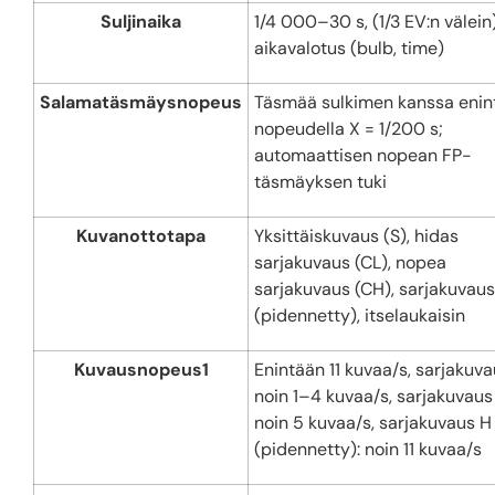
Suljinaika
1/4 000–30 s, (1/3 EV:n välein)
aikavalotus (bulb, time)
Salamatäsmäysnopeus
Täsmää sulkimen kanssa enin
nopeudella X = 1/200 s;
automaattisen nopean FP-
täsmäyksen tuki
Kuvanottotapa
Yksittäiskuvaus (S), hidas
sarjakuvaus (CL), nopea
sarjakuvaus (CH), sarjakuvaus
(pidennetty), itselaukaisin
Kuvausnopeus
1
Enintään 11 kuvaa/s, sarjakuva
noin 1–4 kuvaa/s, sarjakuvaus
noin 5 kuvaa/s, sarjakuvaus H
(pidennetty): noin 11 kuvaa/s