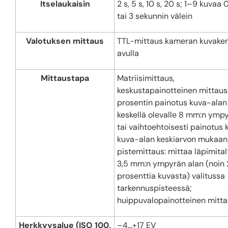
Itselaukaisin
2 s, 5 s, 10 s, 20 s; 1–9 kuvaa 0,
tai 3 sekunnin välein
Valotuksen mittaus
TTL-mittaus kameran kuvake
avulla
Mittaustapa
Matriisimittaus,
keskustapainotteinen mittaus
prosentin painotus kuva-alan
keskellä olevalle 8 mm:n ympy
tai vaihtoehtoisesti painotus 
kuva-alan keskiarvon mukaan
pistemittaus: mittaa läpimita
3,5 mm:n ympyrän alan (noin 
prosenttia kuvasta) valitussa
tarkennuspisteessä;
huippuvalopainotteinen mitt
Herkkyysalue (ISO 100,
–4…+17 EV