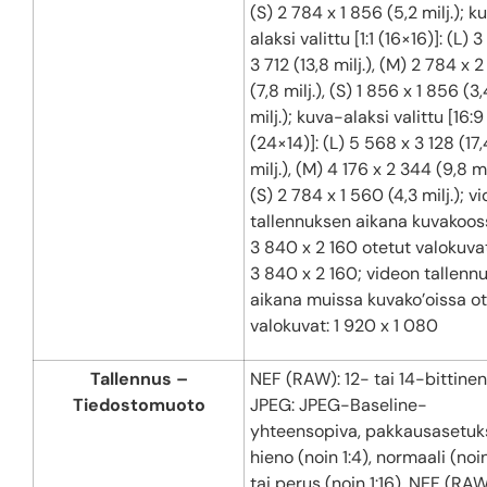
(S) 2 784 x 1 856 (5,2 milj.); k
alaksi valittu [1:1 (16×16)]: (L) 3
3 712 (13,8 milj.), (M) 2 784 x 
(7,8 milj.), (S) 1 856 x 1 856 (3,
milj.); kuva-alaksi valittu [16:9
(24×14)]: (L) 5 568 x 3 128 (17,
milj.), (M) 4 176 x 2 344 (9,8 mil
(S) 2 784 x 1 560 (4,3 milj.); v
tallennuksen aikana kuvakoos
3 840 x 2 160 otetut valokuvat
3 840 x 2 160; videon tallenn
aikana muissa kuvako’oissa ot
valokuvat: 1 920 x 1 080
Tallennus –
NEF (RAW): 12- tai 14-bittinen
Tiedostomuoto
JPEG: JPEG-Baseline-
yhteensopiva, pakkausasetuk
hieno (noin 1:4), normaali (noin
tai perus (noin 1:16), NEF (RAW