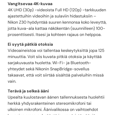
Vangitsevaa 4K-kuvaa
4K UHD (30p) -videoista Full HD (120p) -tarkkuuden
ajastettuihin videoihin ja sulaviin hidastuksiin –
Nikon Z30 hyödyntää suuren kennonsa koko leveyttä,
jotta kuva-ala kattaa näkökentän (suunnilleen) 100-
prosenttisesti. Itsesi ja kohteen rajaus on helppoa.
Ei syytä pätkiä otoksia
Videoaineistoa voi tallentaa keskeytyksittä jopa 125
minuuttia. Voit siis kuvata pitkiä otoksia ja käyttää
sarjakuvausta huoletta. Wi-Fi- ja Bluetooth-
yhteydet sekä Nikonin SnapBridge-sovellus
takaavat, että voit siirtää sisältöä palveluihin missä
vain.
Terävä ja selkeä ääni
Upealta kuulostavan äänen tallennuksesta huolehtii
herkkä yhdysrakenteinen stereomikrofoni tai
ulkoinen mikrofoni. Äänivalikossa on vaihtoehdot