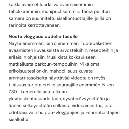
kaikki avaimet luoda: valovoimaisemmin,
tehokkaammin, monipuolisemmin. Tämä peilitön
kamera on suunniteltu sisällöntuottajille, joilla on
tarinoita kerrottavanaan.
Nosta vloggaus uudelle tasolle
Näytä enemmän. Kerro enemmän. Tuotepakettien
avaamisten kuvauksista arvosteluihin, resepteihin ja
erilaisiin ohjeisiin. Musiikista kokkaukseen,
matkailusta parkour-temppuihin. Mikä oma
erikoisuutesi onkin, mahdollisuus kuvata
ammattitasoiselta näyttävää videota on myös
tilaisuus tarjota omille seuraajille enemmän. Nikon
Z30 -kameralla saat aikaan
yksityiskohtaisuudeltaan, syväterävyydeltään ja
äänen selkeydeltään sellaista videoaineistoa, jota
odottaisi vain huippu-vloggaajien ja -suoratoistajien
sisällöiltä.