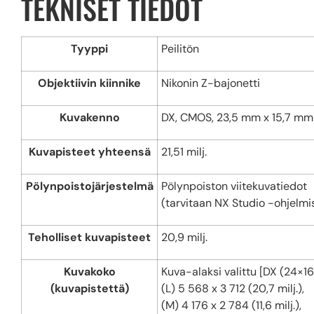
TEKNISET TIEDOT
Tyyppi
Peilitön
Objektiivin kiinnike
Nikonin Z-bajonetti
Kuvakenno
DX, CMOS, 23,5 mm x 15,7 mm
Kuvapisteet yhteensä
21,51 milj.
Pölynpoistojärjestelmä
Pölynpoiston viitekuvatiedot
(tarvitaan NX Studio -ohjelmi
Teholliset kuvapisteet
20,9 milj.
Kuvakoko
Kuva-alaksi valittu [DX (24×16)
(kuvapistettä)
(L) 5 568 x 3 712 (20,7 milj.),
(M) 4 176 x 2 784 (11,6 milj.),