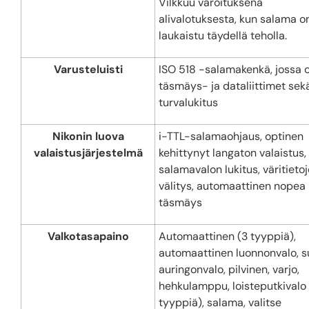
Vilkkuu varoituksena
alivalotuksesta, kun salama o
laukaistu täydellä teholla.
Varusteluisti
ISO 518 -salamakenkä, jossa 
täsmäys- ja dataliittimet sek
turvalukitus
Nikonin luova
i-TTL-salamaohjaus, optinen
valaistusjärjestelmä
kehittynyt langaton valaistus,
salamavalon lukitus, väritieto
välitys, automaattinen nopea
täsmäys
Valkotasapaino
Automaattinen (3 tyyppiä),
automaattinen luonnonvalo, s
auringonvalo, pilvinen, varjo,
hehkulamppu, loisteputkivalo 
tyyppiä), salama, valitse