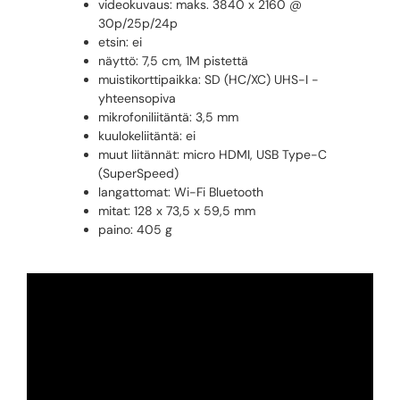
videokuvaus: maks. 3840 x 2160 @
30p/25p/24p
etsin: ei
näyttö: 7,5 cm, 1M pistettä
muistikorttipaikka: SD (HC/XC) UHS-I -
yhteensopiva
mikrofoniliitäntä: 3,5 mm
kuulokeliitäntä: ei
muut liitännät: micro HDMI, USB Type-C
(SuperSpeed)
langattomat: Wi-Fi Bluetooth
mitat: 128 x 73,5 x 59,5 mm
paino: 405 g