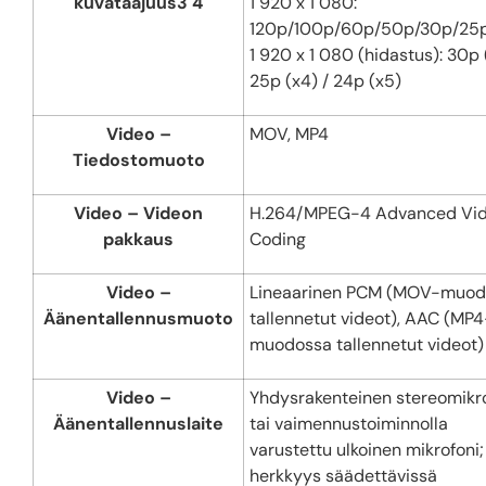
kuvataajuus
3 4
1 920 x 1 080:
120p/100p/60p/50p/30p/25p
1 920 x 1 080 (hidastus): 30p 
25p (x4) / 24p (x5)
Video –
MOV, MP4
Tiedostomuoto
Video – Videon
H.264/MPEG-4 Advanced Vi
pakkaus
Coding
Video –
Lineaarinen PCM (MOV-muod
Äänentallennusmuoto
tallennetut videot), AAC (MP4
muodossa tallennetut videot)
Video –
Yhdysrakenteinen stereomikr
Äänentallennuslaite
tai vaimennustoiminnolla
varustettu ulkoinen mikrofoni;
herkkyys säädettävissä