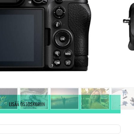
Ei varastossa. (Toimitus 7-9 pv)
Tieto ei ole saatavilla.
KYSY VAIHTOTARJOUS
LISÄÄ OSTOSKORIIN