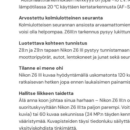
lämpötilassa 20 °C käyttäen kertatarkennusta (AF-S) j
Arvostettu kolmiulotteinen seuranta
Kolmiulotteisen seurannan ansiosta arvaamattomien 
voisi olla helpompaa. Z6III:n tarkennus pysyy lukittun
Luotettava kohteen tunnistus
Z8:n ja Z9:n tapaan Nikon Z6 III pystyy tunnistamaan i
moottoripyörät, autot, lentokoneet ja junat sekä seu
Tilanne ei mene ohi
Nikon Z6 III kuvaa hyödyntämällä uskomatonta 120 ku
ratkaisevan hetken jopa ennen laukaisimen painamis
Hallitse liikkeen taidetta
Älä anna koon johtaa sinua harhaan – Nikon Z6 III:n 
suorituskyvyltään Nikon Z6 III:ta paljon parempi. V
kuvia) tai 60 kuvaa sekunnissa (24 MP:n täyden kenn
vääristymää. Kuvapisteiden täysi tiedonluku säilyttä
yksityiskohdista tinkimättä.