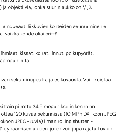
a objektiivia, jonka suurin aukko on f/1,2.
ja nopeasti liikkuvien kohteiden seuraaminen ei
a, vaikka kohde olisi erittä…
hmiset, kissat, koirat, linnut, polkupyörät,
raamaan niitä.
van sekuntinopeutta ja esikuvausta. Voit ikuistaa
ta.
osittain pinottu 24,5 megapikselin kenno on
oit ottaa 120 kuvaa sekunnissa (10 MP:n DX-koon JPEG-
okoon JPEG-kuvia) ilman rolling shutter -
ä dynaamisen alueen, joten voit jopa rajata kuvien