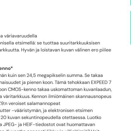
la väriavaruudella
ronisella etsimellä: se tuottaa suuritarkkuuksisen
arkkuutta. Hyvän ja loistavan kuvan välinen ero piilee
kenno*
emmän kuin sen 24,5 megapikselin summa. Se takaa
aisuudet ja pienen koon. Tämä tehokkaan EXPEED 7
nokoon CMOS-kenno takaa uskomattoman kuvanlaadun,
a väritarkkuus. Kennon ilmiömäinen skannausnopeus
 Z9:n veroiset salamannopeat
hutter -vääristymän, ja elektronisen etsimen
a 20 kuvan sekuntinopeudella otettaessa. Luotko
a JPEG- ja HEIF-tiedostot ovat huomattavan