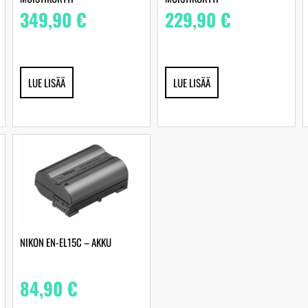
349,90
€
229,90
€
LUE LISÄÄ
LUE LISÄÄ
NIKON EN-EL15C – AKKU
84,90
€