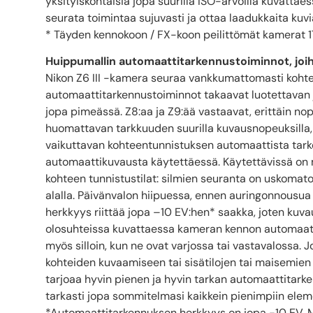
yksityiskohtaisia jopa suurilla ISO-arvoilla kuvattaess
seurata toimintaa sujuvasti ja ottaa laadukkaita kuvi
* Täyden kennokoon / FX-koon peilittömät kamerat 1
Huippumallin automaattitarkennustoiminnot, joihin
Nikon Z6 III -kamera seuraa vankkumattomasti kohtee
automaattitarkennustoiminnot takaavat luotettavan
jopa pimeässä. Z8:aa ja Z9:ää vastaavat, erittäin n
huomattavan tarkkuuden suurilla kuvausnopeuksilla,
vaikuttavan kohteentunnistuksen automaattista tarke
automaattikuvausta käytettäessä. Käytettävissä on my
kohteen tunnistustilat: silmien seuranta on uskomaton
alalla. Päivänvalon hiipuessa, ennen auringonnousua
herkkyys riittää jopa –10 EV:hen* saakka, joten kuva
olosuhteissa kuvattaessa kameran kennon automaattit
myös silloin, kun ne ovat varjossa tai vastavalossa.
kohteiden kuvaamiseen tai sisätilojen tai maisemien
tarjoaa hyvin pienen ja hyvin tarkan automaattitark
tarkasti jopa sommitelmasi kaikkein pienimpiin elem
*Automaattitarkennuksen herkkyys on jopa −10 EV. M