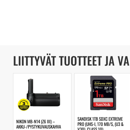
LIITTYVÄT TUOTTEET JA V
SANDISK 1TB SDXC EXTREME
NIKON MB-N14 (Z6 III) –
PRO (UHS-I, 170 MB/S, (U3 &
AKKU-/PYSTYKUVAUSKAHVA
V30), CLASS 10)