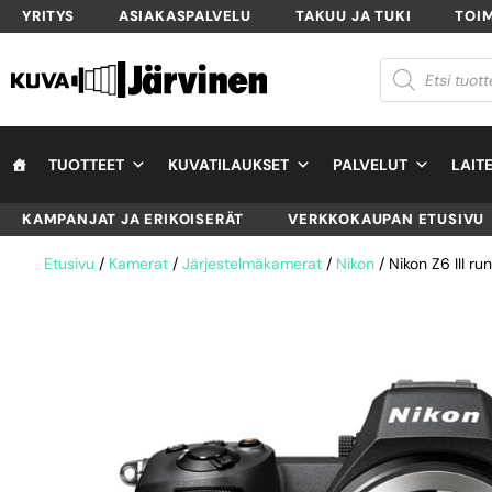
YRITYS
ASIAKASPALVELU
TAKUU JA TUKI
TOI
TUOTTEET
KUVATILAUKSET
PALVELUT
LAIT
KAMPANJAT JA ERIKOISERÄT
VERKKOKAUPAN ETUSIVU
Etusivu
/
Kamerat
/
Järjestelmäkamerat
/
Nikon
/ Nikon Z6 III ru