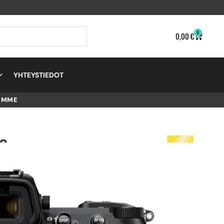
0
0,00
€
YHTEYSTIEDOT
EMME
KO