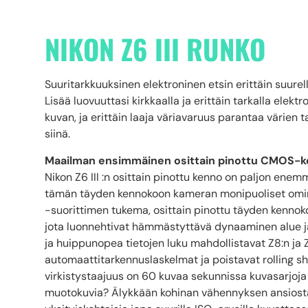
NIKON Z6 III RUNKO
Suuritarkkuuksinen elektroninen etsin erittäin suurel
Lisää luovuuttasi kirkkaalla ja erittäin tarkalla elekt
kuvan, ja erittäin laaja väriavaruus parantaa värien t
siinä.
Maailman ensimmäinen osittain pinottu CMOS-
Nikon Z6 III :n osittain pinottu kenno on paljon en
tämän täyden kennokoon kameran monipuoliset omin
-suorittimen tukema, osittain pinottu täyden ken
jota luonnehtivat hämmästyttävä dynaaminen alue j
ja huippunopea tietojen luku mahdollistavat Z8:n ja
automaattitarkennuslaskelmat ja poistavat rolling s
virkistystaajuus on 60 kuvaa sekunnissa kuvasarjoj
muotokuvia? Älykkään kohinan vähennyksen ansiost