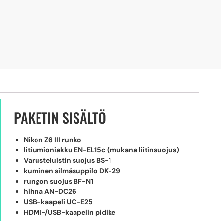
PAKETIN SISÄLTÖ
Nikon Z6 III runko
litiumioniakku EN-EL15c (mukana liitinsuojus)
Varusteluistin suojus BS-1
kuminen silmäsuppilo DK-29
rungon suojus BF-N1
hihna AN-DC26
USB-kaapeli UC-E25
HDMI-/USB-kaapelin pidike