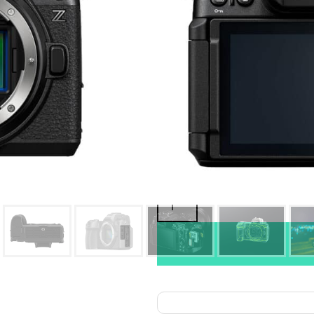
Oma varasto:
Maahantuojan varasto:
2 849,00
€