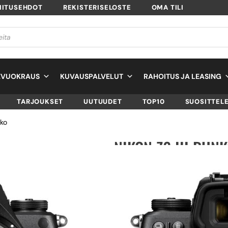
MITUSEHDOT
REKISTERISELOSTE
OMA TILI
EVUOKRAUS
KUVAUSPALVELUT
RAHOITUS JA LEASING
TARJOUKSET
UUTUUDET
TOP10
SUOSITTEL
nko
NIKON Z6 III RUN
SKU
VOA130AE
TUOTTEEN SAATAVUUS