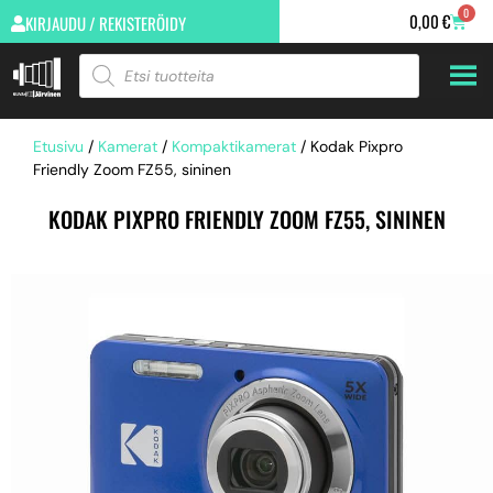
0
0,00
€
KIRJAUDU / REKISTERÖIDY
Etusivu
/
Kamerat
/
Kompaktikamerat
/ Kodak Pixpro
Friendly Zoom FZ55, sininen
KODAK PIXPRO FRIENDLY ZOOM FZ55, SININEN