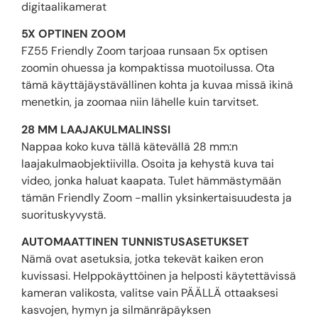
digitaalikamerat
5X OPTINEN ZOOM
FZ55 Friendly Zoom tarjoaa runsaan 5x optisen
zoomin ohuessa ja kompaktissa muotoilussa. Ota
tämä käyttäjäystävällinen kohta ja kuvaa missä ikinä
menetkin, ja zoomaa niin lähelle kuin tarvitset.
28 MM LAAJAKULMALINSSI
Nappaa koko kuva tällä kätevällä 28 mm:n
laajakulmaobjektiivilla. Osoita ja kehystä kuva tai
video, jonka haluat kaapata. Tulet hämmästymään
tämän Friendly Zoom -mallin yksinkertaisuudesta ja
suorituskyvystä.
AUTOMAATTINEN TUNNISTUSASETUKSET
Nämä ovat asetuksia, jotka tekevät kaiken eron
kuvissasi. Helppokäyttöinen ja helposti käytettävissä
kameran valikosta, valitse vain PÄÄLLÄ ottaaksesi
kasvojen, hymyn ja silmänräpäyksen