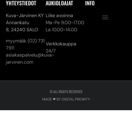
YHTEYSTIEDOT
AUKIOLOAJAT
INFO
Kuva-Järvinen KY
Liike avoinna
Annankatu
Ma-Pe 9.00-17.00
8,
24240 SALO
La 10.00-14.00
myymälä. (02) 731
Verkkokauppa
7911
24/7
asiakaspalvelu@kuva-
jarvinen.com
© ALL RIGHTS RESERVED
MADE ❤ BY DIGITAL PRIORITY