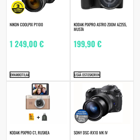
NIKON COOLPIX P1100
KODAK PIXPRO ASTRO ZOOM AZ255,
MUSTA
1 249,00
€
199,90
€
ENNAKKOTILAA
LISÄÄ OSTOSKORIIN
KODAK PIXPRO C1, RUSKEA
SONY DSC-RX10 MK IV