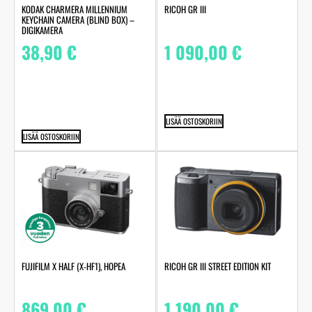
KODAK CHARMERA MILLENNIUM
RICOH GR III
KEYCHAIN CAMERA (BLIND BOX) –
DIGIKAMERA
38,90
€
1 090,00
€
LISÄÄ OSTOSKORIIN
LISÄÄ OSTOSKORIIN
RICOH GR III STREET EDITION KIT
FUJIFILM X HALF (X-HF1), HOPEA
1 190,00
€
869,00
€