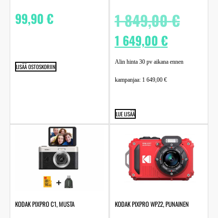
99,90
€
1 849,00
€
1 649,00
€
Alin hinta 30 pv aikana ennen
LISÄÄ OSTOSKORIIN
kampanjaa:
1 649,00
€
LUE LISÄÄ
KODAK PIXPRO C1, MUSTA
KODAK PIXPRO WPZ2, PUNAINEN