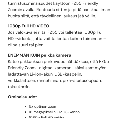
tunnistusominaisuudet käyttöön FZ55 Friendly
Zoomin avulla. Rentoudu sitten ja pidä hauskaa ilman
huolta siitä, että täydellinen laukaus jää väliin.
1080p Full HD VIDEO
Jos valokuva ei riitä, FZ55 voi tallentaa 1080p Full
HD -videota, jotta voit tallentaa kaiken toiminnan –
olipa suuri tai pieni.
ENEMMÄN KUIN pelkkä kamera
Katso pakkauksen purkuvideo nähdäksesi, että FZ55
Friendly Zoom -digitaalikameran lisäksi saat myös:
ladattavan Li-ion-akun, USB-kaapelin,
verkkolaitteen, rannehihnan, pika-aloitusoppaan,
takuukortin
Ominaisuudet
5x optinen zoom
16 megapikselin CMOS-kenno
1080p Full HD -video