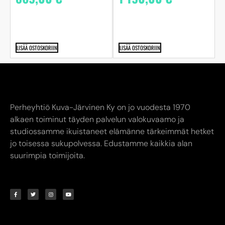
LISÄÄ OSTOSKORIIN
LISÄÄ OSTOSKORIIN
Perheyhtiö Kuva-Järvinen Ky on jo vuodesta 1970
alkaen toiminut täyden palvelun valokuvaamo ja
studiossamme ikuistaneet elämänne tärkeimmät hetket
jo toisessa sukupolvessa. Edustamme kaikkia alan
suurimpia toimijoita.