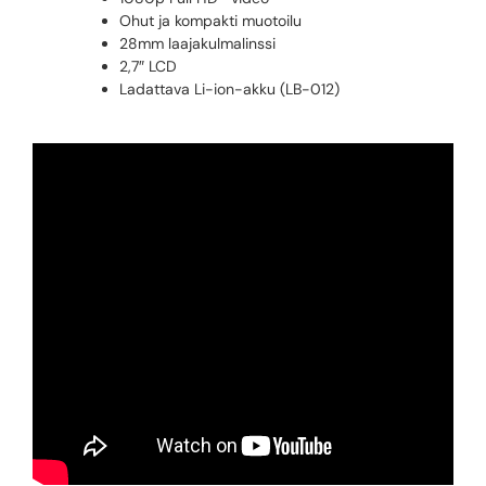
Ohut ja kompakti muotoilu
28mm laajakulmalinssi
2,7″ LCD
Ladattava Li-ion-akku (LB-012)