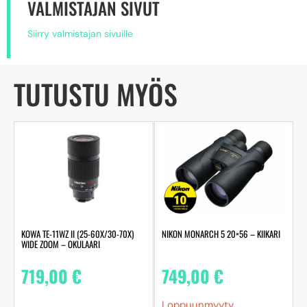
VALMISTAJAN SIVUT
Siirry valmistajan sivuille
TUTUSTU MYÖS
KOWA TE-11WZ II (25-60X/30-70X)
NIKON MONARCH 5 20×56 – KIIKARI
WIDE ZOOM – OKULAARI
719,00
€
749,00
€
Loppuunmyyty.