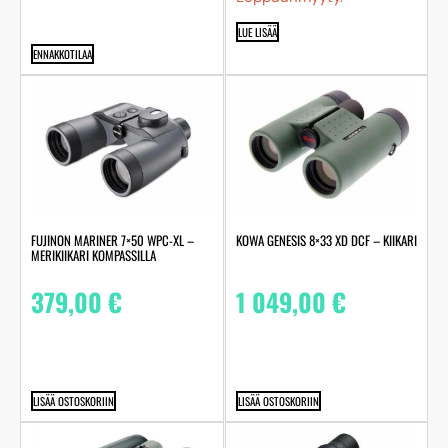
LUE LISÄÄ
ENNAKKOTILAA
FUJINON MARINER 7×50 WPC-XL –
KOWA GENESIS 8×33 XD DCF – KIIKARI
MERIKIIKARI KOMPASSILLA
379,00
€
1 049,00
€
LISÄÄ OSTOSKORIIN
LISÄÄ OSTOSKORIIN