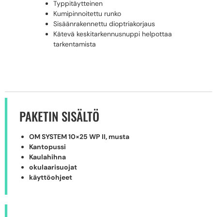
Typpitäytteinen
Kumipinnoitettu runko
Sisäänrakennettu dioptriakorjaus
Kätevä keskitarkennusnuppi helpottaa
tarkentamista
PAKETIN SISÄLTÖ
OM SYSTEM 10×25 WP II, musta
Kantopussi
Kaulahihna
okulaarisuojat
käyttöohjeet