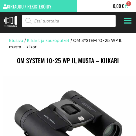
0
0,00
€
KIRJAUDU / REKISTERÖIDY
Etusivu
/
Kiikarit ja kaukoputket
/ OM SYSTEM 10×25 WP II,
musta – kiikari
OM SYSTEM 10×25 WP II, MUSTA – KIIKARI