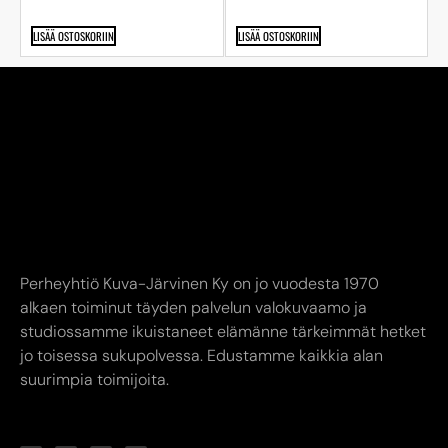
LISÄÄ OSTOSKORIIN
LISÄÄ OSTOSKORIIN
Perheyhtiö Kuva-Järvinen Ky on jo vuodesta 1970
alkaen toiminut täyden palvelun valokuvaamo ja
studiossamme ikuistaneet elämänne tärkeimmät hetket
jo toisessa sukupolvessa. Edustamme kaikkia alan
suurimpia toimijoita.
YHTEYSTIEDOT
AUKIOLOAJAT
INFO
Kuva-Järvinen KY
Liike avoinna