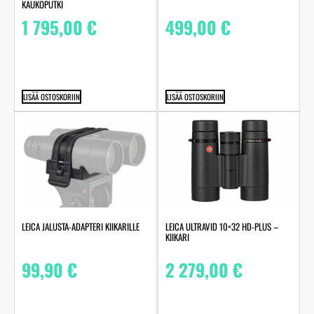
KAUKOPUTKI
1 795,00
€
499,00
€
LISÄÄ OSTOSKORIIN
LISÄÄ OSTOSKORIIN
LEICA JALUSTA-ADAPTERI KIIKARILLE
LEICA ULTRAVID 10×32 HD-PLUS –
KIIKARI
99,90
€
2 279,00
€