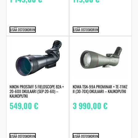
LISÄÄ OSTOSKORIIN
LISÄÄ OSTOSKORIIN
NIKON PROSTAFF 5 FIELDSCOPE 82A +
KOWA TSN-99A PROMINAR + TE-11WZ
20-60X OKULAARI (SEP-20-60) –
II (30-70X) OKULAARI – KAUKOPUTKI
KAUKOPUTKI
549,00
€
3 990,00
€
LISÄÄ OSTOSKORIIN
LISÄÄ OSTOSKORIIN