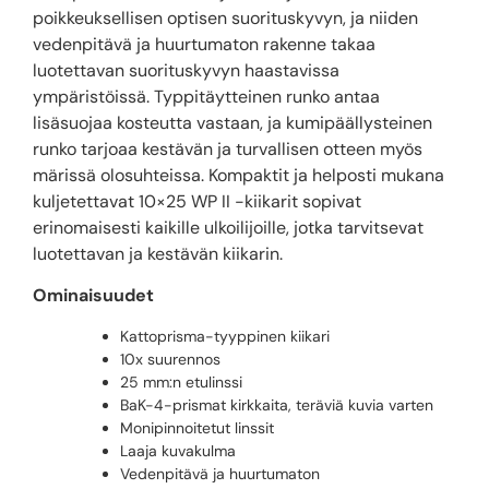
poikkeuksellisen optisen suorituskyvyn, ja niiden
vedenpitävä ja huurtumaton rakenne takaa
luotettavan suorituskyvyn haastavissa
ympäristöissä. Typpitäytteinen runko antaa
lisäsuojaa kosteutta vastaan, ja kumipäällysteinen
runko tarjoaa kestävän ja turvallisen otteen myös
märissä olosuhteissa. Kompaktit ja helposti mukana
kuljetettavat 10×25 WP II -kiikarit sopivat
erinomaisesti kaikille ulkoilijoille, jotka tarvitsevat
luotettavan ja kestävän kiikarin.
Ominaisuudet
Kattoprisma-tyyppinen kiikari
10x suurennos
25 mm:n etulinssi
BaK-4-prismat kirkkaita, teräviä kuvia varten
Monipinnoitetut linssit
Laaja kuvakulma
Vedenpitävä ja huurtumaton