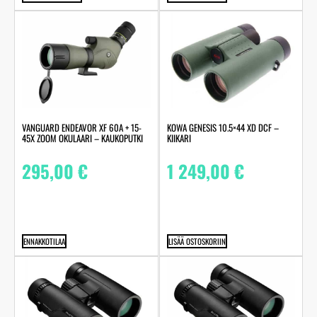
VANGUARD ENDEAVOR XF 60A + 15-
KOWA GENESIS 10.5×44 XD DCF –
45X ZOOM OKULAARI – KAUKOPUTKI
KIIKARI
295,00
€
1 249,00
€
ENNAKKOTILAA
LISÄÄ OSTOSKORIIN