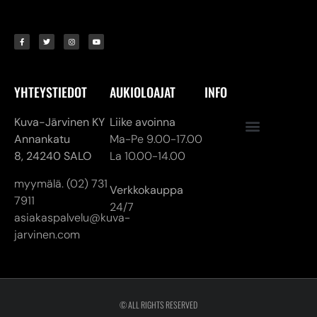
YHTEYSTIEDOT
AUKIOLOAJAT
INFO
Kuva-Järvinen KY
Liike avoinna
Annankatu
Ma-Pe 9.00-17.00
8,
24240 SALO
La 10.00-14.00
myymälä. (02) 731
Verkkokauppa
7911
24/7
asiakaspalvelu@kuva-
jarvinen.com
© ALL RIGHTS RESERVED