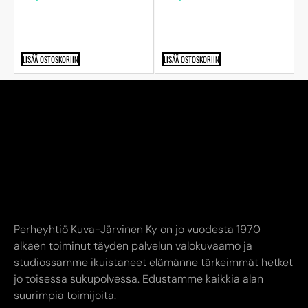
LISÄÄ OSTOSKORIIN
LISÄÄ OSTOSKORIIN
Perheyhtiö Kuva-Järvinen Ky on jo vuodesta 1970
alkaen toiminut täyden palvelun valokuvaamo ja
studiossamme ikuistaneet elämänne tärkeimmät hetket
jo toisessa sukupolvessa. Edustamme kaikkia alan
suurimpia toimijoita.