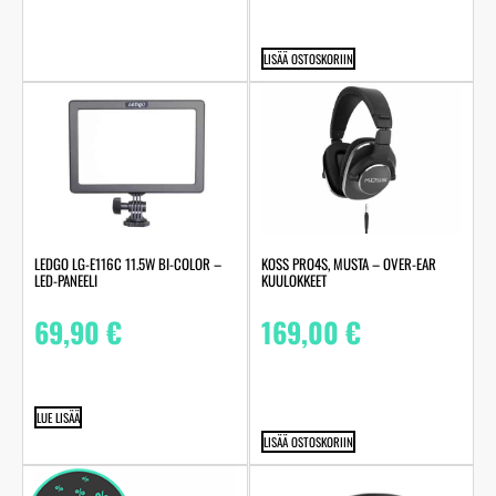
LISÄÄ OSTOSKORIIN
LEDGO LG-E116C 11.5W BI-COLOR –
KOSS PRO4S, MUSTA – OVER-EAR
LED-PANEELI
KUULOKKEET
69,90
€
169,00
€
LUE LISÄÄ
LISÄÄ OSTOSKORIIN