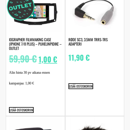
IOGRAPHER FILMMAKING CASE
RØDE SC3, 3.5MM TRRS-TRS
(IPHONE 7/8 PLUS) – PUHELINPIDIKE –
ADAPTERI
OUTLET
59,90
€
11,90
€
1,00
€
Alin hinta 30 pv aikana ennen
kampanjaa:
1,00
€
LISÄÄ OSTOSKORIIN
LISÄÄ OSTOSKORIIN