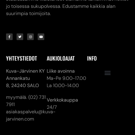
jo toisessa sukupolvessa. Edustamme kaikkia alan
suurimpia toimijoita.
YHTEYSTIEDOT
AUKIOLOAJAT
INFO
Kuva-Järvinen KY
Liike avoinna
Annankatu
Ma-Pe 9.00-17.00
8,
24240 SALO
La 10.00-14.00
myymälä. (02) 731
Verkkokauppa
7911
24/7
asiakaspalvelu@kuva-
jarvinen.com