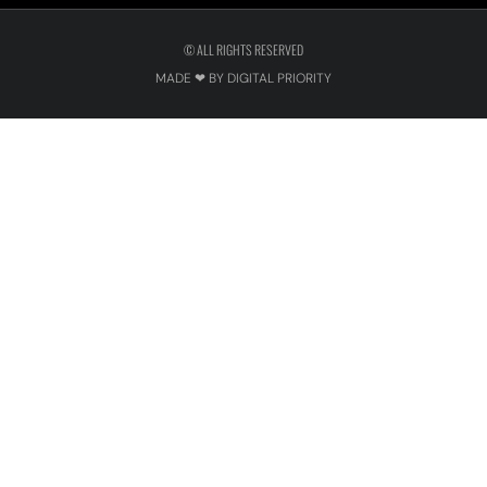
© ALL RIGHTS RESERVED
MADE ❤ BY DIGITAL PRIORITY