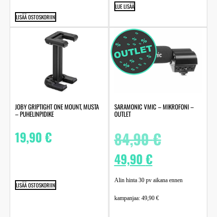
LUE LISÄÄ
LISÄÄ OSTOSKORIIN
JOBY GRIPTIGHT ONE MOUNT, MUSTA
SARAMONIC VMIC – MIKROFONI –
– PUHELINPIDIKE
OUTLET
19,90
€
84,90
€
49,90
€
Alin hinta 30 pv aikana ennen
LISÄÄ OSTOSKORIIN
kampanjaa:
49,90
€