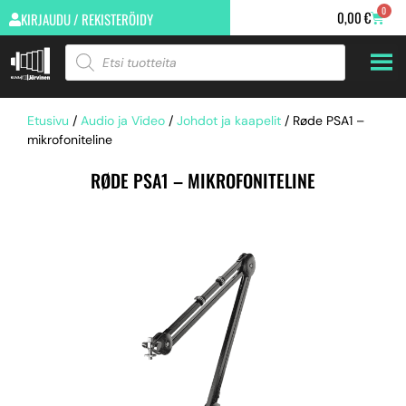
0
0,00
€
KIRJAUDU / REKISTERÖIDY
Etusivu
/
Audio ja Video
/
Johdot ja kaapelit
/ Røde PSA1 –
mikrofoniteline
RØDE PSA1 – MIKROFONITELINE