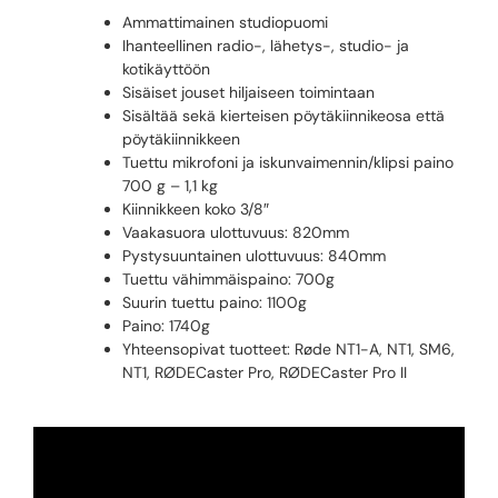
Ammattimainen studiopuomi
Ihanteellinen radio-, lähetys-, studio- ja
kotikäyttöön
Sisäiset jouset hiljaiseen toimintaan
Sisältää sekä kierteisen pöytäkiinnikeosa että
pöytäkiinnikkeen
Tuettu mikrofoni ja iskunvaimennin/klipsi paino
700 g – 1,1 kg
Kiinnikkeen koko 3/8″
Vaakasuora ulottuvuus: 820mm
Pystysuuntainen ulottuvuus: 840mm
Tuettu vähimmäispaino: 700g
Suurin tuettu paino: 1100g
Paino: 1740g
Yhteensopivat tuotteet: Røde NT1-A, NT1, SM6,
NT1, RØDECaster Pro, RØDECaster Pro II