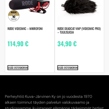
RØDE VIDEOMIC – MIKROFONI
RØDE DEADCAT VMP (VIDEOMIC PRO)
– TUULISUOJA
114,90
€
34,90
€
LISÄÄ OSTOSKORIIN
LISÄÄ OSTOSKORIIN
Perheyhtiö Kuva-Järvinen Ky on jo vuodesta 1970
alkaen toiminut täyden palvelun valokuvaamo ja
studiossamme ikuistaneet elämänne tärkeimmät hetket