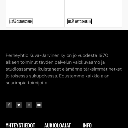
LISÄÄ OSTOSKORIIN
LISÄÄ OSTOSKORIIN
Perheyhtiö Kuva-Järvinen Ky on jo vuodesta 1970
alkaen toiminut täyden palvelun valokuvaamo ja
studiossamme ikuistaneet elämänne tärkeimmät hetket
jo toisessa sukupolvessa. Edustamme kaikkia alan
suurimpia toimijoita.
YHTEYSTIEDOT
AUKIOLOAJAT
INFO