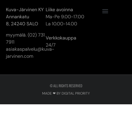
Kuva-Järvinen KY
Liike avoinna
Annankatu
Ma-Pe 9.00-17.00
8,
24240 SALO
La 10.00-14.00
myymälä. (02) 731
Verkkokauppa
7911
24/7
asiakaspalvelu@kuva-
jarvinen.com
© ALL RIGHTS RESERVED
MADE ❤ BY DIGITAL PRIORITY