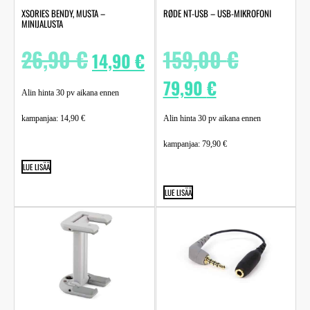
XSORIES BENDY, MUSTA –
RØDE NT-USB – USB-MIKROFONI
MINIJALUSTA
26,90
€
159,00
€
14,90
€
79,90
€
Alin hinta 30 pv aikana ennen
kampanjaa:
14,90
€
Alin hinta 30 pv aikana ennen
kampanjaa:
79,90
€
LUE LISÄÄ
LUE LISÄÄ