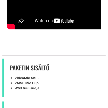
PAKETIN SISÄLTÖ
VideoMic Me-L
VMML Mic Clip
WS9 tuulisuoja