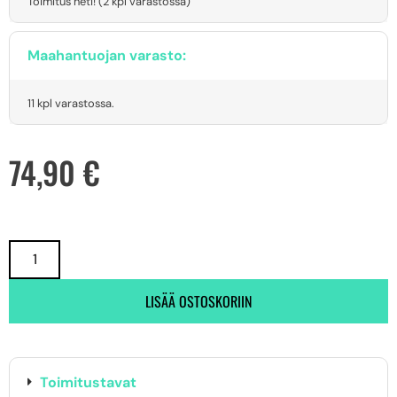
Toimitus heti! (2 kpl varastossa)
Maahantuojan varasto:
11 kpl varastossa.
74,90
€
LISÄÄ OSTOSKORIIN
Toimitustavat