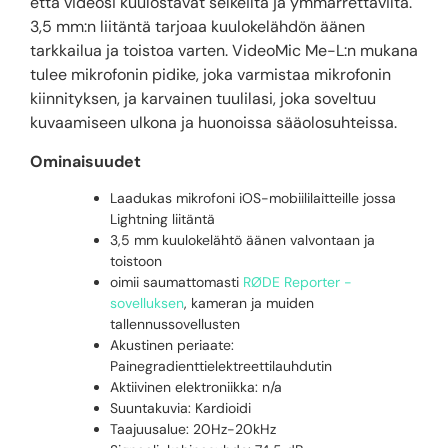
että videosi kuulostavat selkeiltä ja ymmärrettäviltä.
3,5 mm:n liitäntä tarjoaa kuulokelähdön äänen
tarkkailua ja toistoa varten. VideoMic Me-L:n mukana
tulee mikrofonin pidike, joka varmistaa mikrofonin
kiinnityksen, ja karvainen tuulilasi, joka soveltuu
kuvaamiseen ulkona ja huonoissa sääolosuhteissa.
Ominaisuudet
Laadukas mikrofoni iOS-mobiililaitteille jossa
Lightning liitäntä
3,5 mm kuulokelähtö äänen valvontaan ja
toistoon
oimii saumattomasti
RØDE Reporter -
sovelluksen
, kameran ja muiden
tallennussovellusten
Akustinen periaate:
Painegradienttielektreettilauhdutin
Aktiivinen elektroniikka: n/a
Suuntakuvia: Kardioidi
Taajuusalue: 20Hz-20kHz