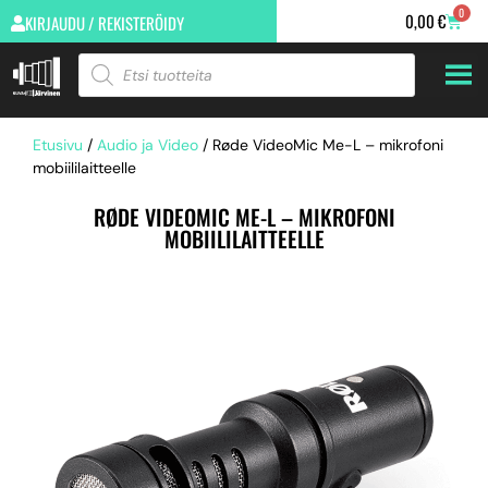
0
0,00
€
KIRJAUDU / REKISTERÖIDY
Etusivu
/
Audio ja Video
/ Røde VideoMic Me-L – mikrofoni
mobiililaitteelle
RØDE VIDEOMIC ME-L – MIKROFONI
MOBIILILAITTEELLE