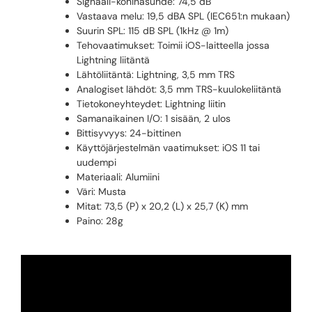
Signaali-kohinasuhde: 74,5 dB
Vastaava melu: 19,5 dBA SPL (IEC651:n mukaan)
Suurin SPL: 115 dB SPL (1kHz @ 1m)
Tehovaatimukset: Toimii iOS-laitteella jossa
Lightning liitäntä
Lähtöliitäntä: Lightning, 3,5 mm TRS
Analogiset lähdöt: 3,5 mm TRS-kuulokeliitäntä
Tietokoneyhteydet: Lightning liitin
Samanaikainen I/O: 1 sisään, 2 ulos
Bittisyvyys: 24-bittinen
Käyttöjärjestelmän vaatimukset: iOS 11 tai
uudempi
Materiaali: Alumiini
Väri: Musta
Mitat: 73,5 (P) x 20,2 (L) x 25,7 (K) mm
Paino: 28g