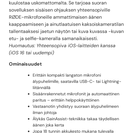
kuulostaa uskomattomalta. Se tarjoaa suoran
sovelluksen sisäisen ohjauksen yhteensopiville
RØDE-mikrofoneille ammattimaisen äänen
kaappaamiseen ja ainutlaatuisen kaksoiskameratilan
tallentaaksesi jaetun näytön tai kuva kuvassa -kuvan
etu- ja selfie-kameralla samanaikaisesti.
Huomautus: Yhteensopiva iOS-laitteiden kanssa
(iOS 16 tai uudempi)
Ominaisuudet
Erittäin kompakti langaton mikrofoni
älypuhelimille, saatavilla USB-C- tai Lightning-
liitännällä
Sisäänrakennetut mikrofonit ja automaattinen
paritus – erittäin helppokäyttöinen
Vastaanotin yhdistyy suoraan älypuhelimeen
ilman johtoja
Älykäs GainAssist-tekniikka takaa täydellisen
äänen joka kerta
Jopa 18 tunnin akkukesto mukana tulevalla