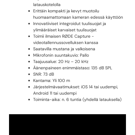
latauskotelolla
Erittäin kompakti ja kevyt muotoilu
huomaamattomaan kameran edessä käyttöön
Innovatiiviset integroidut tuulisuojat ja
ylimääräiset karvaiset tuulisuojat
Toimii ilmaisen RØDE Capture -
videotallennussovelluksen kanssa
Saatavilla mustana ja valkoisena
Mikrofonin suuntakuvio: Pallo
Taajuusalue: 20 Hz – 20 kHz
Äänenpaineen enimmäistaso: 135 dB SPL
SNR: 73 dB
Kantama: Yli 100 m
Järjestelmävaatimukset: iOS 14 tai uudempi,
Android 11 tai uudempi
Toiminta-aika: n. 6 tuntia (yhdellä latauksella)