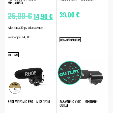
MINIJALUSTA
26,90
€
39,00
€
14,90
€
Alin hinta 30 pv aikana ennen
kampanjaa:
14,90
€
LISÄÄ OSTOSKORIIN
LUE LISÄÄ
RØDE VIDEOMIC PRO – MIKROFONI
SARAMONIC VMIC – MIKROFONI –
OUTLET