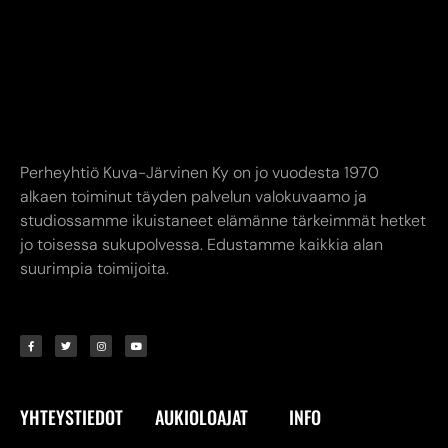
Perheyhtiö Kuva-Järvinen Ky on jo vuodesta 1970
alkaen toiminut täyden palvelun valokuvaamo ja
studiossamme ikuistaneet elämänne tärkeimmät hetket
jo toisessa sukupolvessa. Edustamme kaikkia alan
suurimpia toimijoita.
YHTEYSTIEDOT
AUKIOLOAJAT
INFO
Kuva-Järvinen KY
Liike avoinna
Annankatu
Ma-Pe 9.00-17.00
8,
24240 SALO
La 10.00-14.00
myymälä. (02) 731
Verkkokauppa
7911