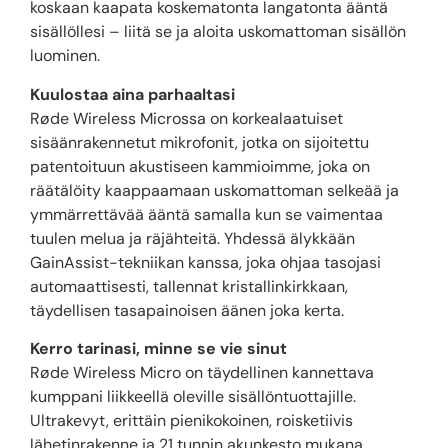
koskaan kaapata koskematonta langatonta ääntä
sisällöllesi – liitä se ja aloita uskomattoman sisällön
luominen.
Kuulostaa aina parhaaltasi
Røde Wireless Microssa on korkealaatuiset
sisäänrakennetut mikrofonit, jotka on sijoitettu
patentoituun akustiseen kammioimme, joka on
räätälöity kaappaamaan uskomattoman selkeää ja
ymmärrettävää ääntä samalla kun se vaimentaa
tuulen melua ja räjähteitä. Yhdessä älykkään
GainAssist-tekniikan kanssa, joka ohjaa tasojasi
automaattisesti, tallennat kristallinkirkkaan,
täydellisen tasapainoisen äänen joka kerta.
Kerro tarinasi, minne se vie sinut
Røde Wireless Micro on täydellinen kannettava
kumppani liikkeellä oleville sisällöntuottajille.
Ultrakevyt, erittäin pienikokoinen, roisketiivis
lähetinrakenne ja 21 tunnin akunkesto mukana