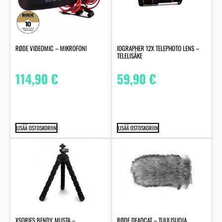
RØDE VIDEOMIC – MIKROFONI
IOGRAPHER 12X TELEPHOTO LENS –
TELELISÄKE
114,90
€
59,90
€
LISÄÄ OSTOSKORIIN
LISÄÄ OSTOSKORIIN
XSORIES BENDY, MUSTA –
RØDE DEADCAT – TUULISUOJA