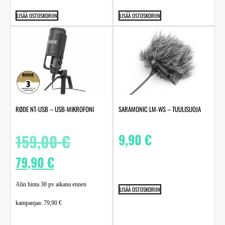
LISÄÄ OSTOSKORIIN
LISÄÄ OSTOSKORIIN
RØDE NT-USB – USB-MIKROFONI
SARAMONIC LM-WS – TUULISUOJA
159,00
€
9,90
€
79,90
€
Alin hinta 30 pv aikana ennen
LISÄÄ OSTOSKORIIN
kampanjaa:
79,90
€