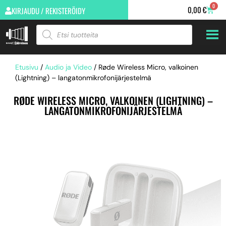
0
0,00
€
KIRJAUDU / REKISTERÖIDY
Etusivu
/
Audio ja Video
/ Røde Wireless Micro, valkoinen
(Lightning) – langatonmikrofonijärjestelmä
RØDE WIRELESS MICRO, VALKOINEN (LIGHTNING) –
LANGATONMIKROFONIJÄRJESTELMÄ