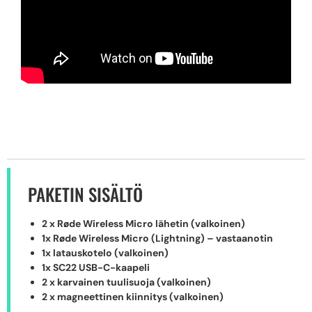
PAKETIN SISÄLTÖ
2 x Røde Wireless Micro lähetin (valkoinen)
1x Røde Wireless Micro (Lightning) – vastaanotin
1x latauskotelo (valkoinen)
1x SC22 USB-C-kaapeli
2 x karvainen tuulisuoja (valkoinen)
2 x magneettinen kiinnitys (valkoinen)