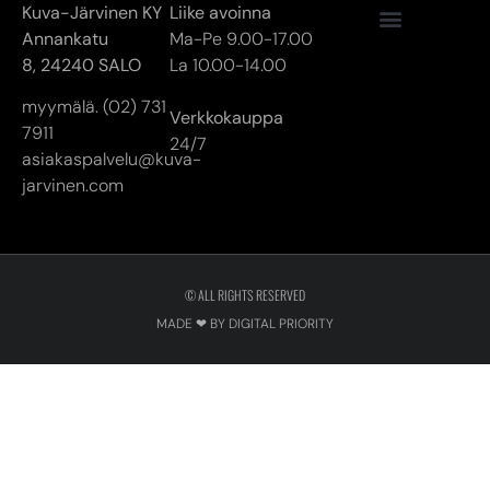
24/7
asiakaspalvelu@kuva-
jarvinen.com
© ALL RIGHTS RESERVED
MADE ❤ BY DIGITAL PRIORITY