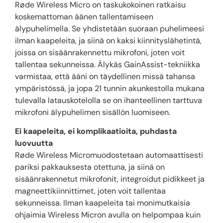
Røde Wireless Micro on taskukokoinen ratkaisu
koskemattoman äänen tallentamiseen
älypuhelimella. Se yhdistetään suoraan puhelimeesi
ilman kaapeleita, ja siinä on kaksi kiinnityslähetintä,
joissa on sisäänrakennettu mikrofoni, joten voit
tallentaa sekunneissa. Älykäs GainAssist-tekniikka
varmistaa, että ääni on täydellinen missä tahansa
ympäristössä, ja jopa 21 tunnin akunkestolla mukana
tulevalla latauskotelolla se on ihanteellinen tarttuva
mikrofoni älypuhelimen sisällön luomiseen.
Ei kaapeleita, ei komplikaatioita, puhdasta
luovuutta
Røde Wireless Micromuodostetaan automaattisesti
pariksi pakkauksesta otettuna, ja siinä on
sisäänrakennetut mikrofonit, integroidut pidikkeet ja
magneettikiinnittimet, joten voit tallentaa
sekunneissa. Ilman kaapeleita tai monimutkaisia ​​
ohjaimia Wireless Micron avulla on helpompaa kuin