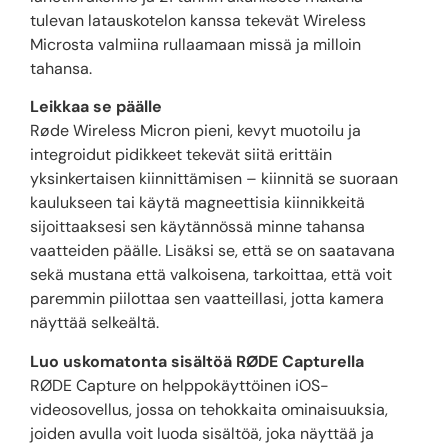
tulevan latauskotelon kanssa tekevät Wireless
Microsta valmiina rullaamaan missä ja milloin
tahansa.
Leikkaa se päälle
Røde Wireless Micron pieni, kevyt muotoilu ja
integroidut pidikkeet tekevät siitä erittäin
yksinkertaisen kiinnittämisen – kiinnitä se suoraan
kaulukseen tai käytä magneettisia kiinnikkeitä
sijoittaaksesi sen käytännössä minne tahansa
vaatteiden päälle. Lisäksi se, että se on saatavana
sekä mustana että valkoisena, tarkoittaa, että voit
paremmin piilottaa sen vaatteillasi, jotta kamera
näyttää selkeältä.
Luo uskomatonta sisältöä RØDE Capturella
RØDE Capture on helppokäyttöinen iOS-
videosovellus, jossa on tehokkaita ominaisuuksia,
joiden avulla voit luoda sisältöä, joka näyttää ja