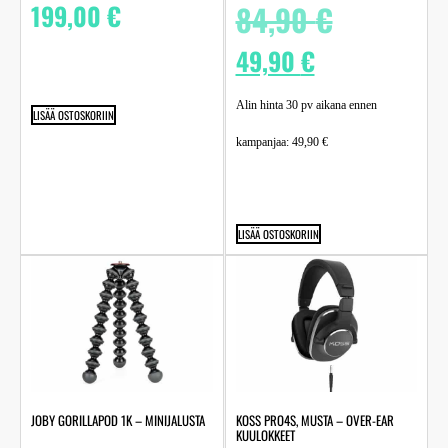
199,00
€
84,90
€
49,90
€
Alin hinta 30 pv aikana ennen
LISÄÄ OSTOSKORIIN
kampanjaa:
49,90
€
LISÄÄ OSTOSKORIIN
JOBY GORILLAPOD 1K – MINIJALUSTA
KOSS PRO4S, MUSTA – OVER-EAR
KUULOKKEET