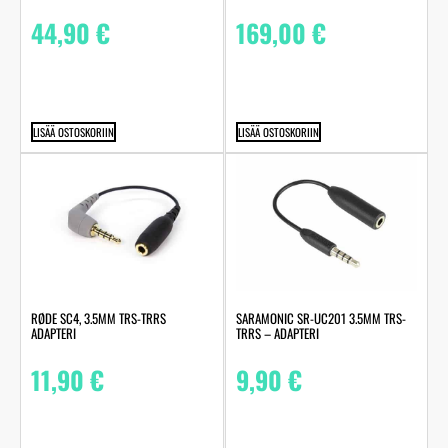
44,90
€
169,00
€
LISÄÄ OSTOSKORIIN
LISÄÄ OSTOSKORIIN
RØDE SC4, 3.5MM TRS-TRRS
SARAMONIC SR-UC201 3.5MM TRS-
ADAPTERI
TRRS – ADAPTERI
11,90
€
9,90
€