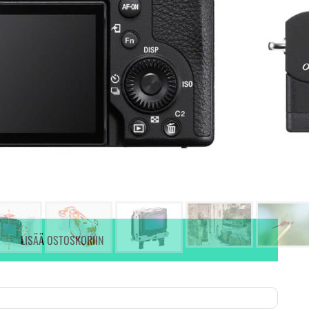
Ei varastossa. (Toimitus 7-9 pv)
Ei varastossa.
KYSY VAIHTOTARJOUS
LISÄÄ OSTOSKORIIN