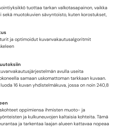
intiyksikkö tuottaa tarkan valkotasapainon, vaikka
ali sekä muotokuvien sävyntoisto, kuten korostukset,
tus
turit ja optimoidut kuvanvakautusalgoritmit
skeleen
uutoksiin
 kuvanvakautusjärjestelmän avulla useita
ietokoneella samaan uskomattoman tarkkaan kuvaan.
n luoda 16 kuvan yhdistelmäkuva, jossa on noin 240,8
seen
iskohteet oppimiensa ihmisten muoto- ja
 hyönteisten ja kulkuneuvojen kaltaisia kohteita. Tämä
seurantaa ja tarkentaa laajan alueen kattavaa nopeaa