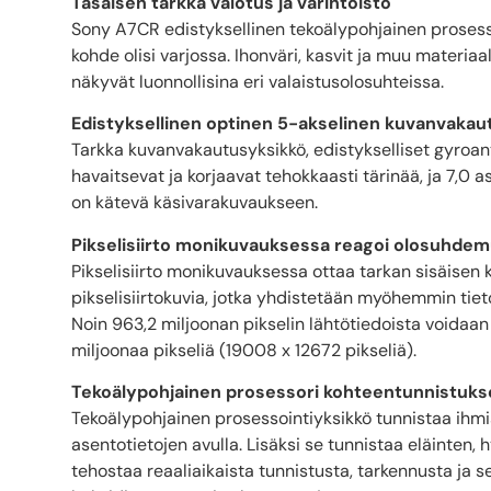
Tasaisen tarkka valotus ja värintoisto
Sony A7CR edistyksellinen tekoälypohjainen prosesso
kohde olisi varjossa. Ihonväri, kasvit ja muu materia
näkyvät luonnollisina eri valaistusolosuhteissa.
Edistyksellinen optinen 5-akselinen kuvanvakau
Tarkka kuvanvakautusyksikkö, edistykselliset gyroan
havaitsevat ja korjaavat tehokkaasti tärinää, ja 7,0 a
on kätevä käsivarakuvaukseen.
Pikselisiirto monikuvauksessa reagoi olosuhdem
Pikselisiirto monikuvauksessa ottaa tarkan sisäisen
pikselisiirtokuvia, jotka yhdistetään myöhemmin t
Noin 963,2 miljoonan pikselin lähtötiedoista voidaa
miljoonaa pikseliä (19008 x 12672 pikseliä).
Tekoälypohjainen prosessori kohteentunnistuk
Tekoälypohjainen prosessointiyksikkö tunnistaa ihm
asentotietojen avulla. Lisäksi se tunnistaa eläinten,
tehostaa reaaliaikaista tunnistusta, tarkennusta ja 