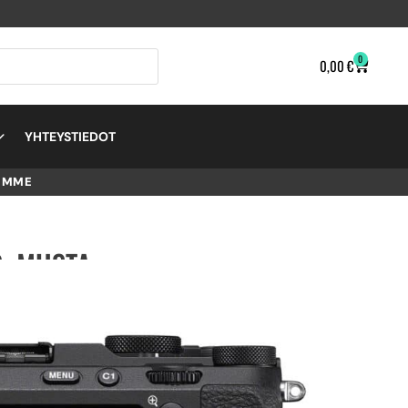
0
0,00
€
YHTEYSTIEDOT
EMME
, MUSTA