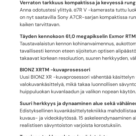
Verraton tarkkuus kompaktissa ja kevyessä run
Anna odotustesi ylittyä. α7R V -kamerasta tuttu l
on nyt saatavilla Sony A7CR-sarjan kompaktissa run
kaiken tarvittavan.
Täyden kennokoon 61,0 megapikselin Exmor RT
Taustavalaistun kennon kohinanvaimennus, aukottomat 
tavallisesti kennon eteen sijoitetun optisen alipääs
takaavat korkean resoluution, suuren herkkyyden, vä
BIONZ XRTM -kuvaprosessori
Uusi BIONZ XR -kuvaprosessori vähentää käsittelyn v
valokuvankäsittelyä, mikä takaa luonnollisen sävynto
huippuluokan kuvanlaadun ja valikon nopean käytön.
Suuri herkkyys ja dynaaminen alue sekä vähäine
Edistyksellinen kuvankäsittelytekniikka mahdollis
kuvaus- ja videokäytössä. 15 askeleendynaaminen al
realistisen sävyntoiston varjoista korostuksiin.