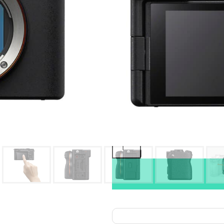
Oma varasto:
Maahantuojan varasto:
3 689,00
€