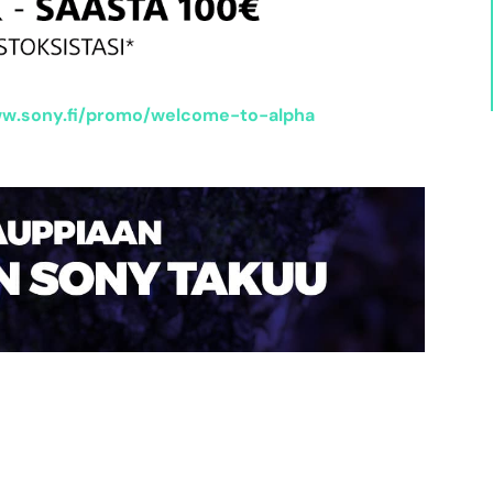
w.sony.fi/promo/welcome-to-alpha