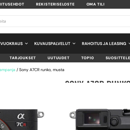
MITUSEHDOT
REKISTERISELOSTE
OMA TILI
EVUOKRAUS
KUVAUSPALVELUT
RAHOITUS JA LEASING
TARJOUKSET
UUTUUDET
TOP10
SUOSITTEL
kampanja
/ Sony A7CR runko, musta
SONY A7CR RUNKO
SKU
ILCE7CRB.CEC
TUOTTEEN SAATAVUUS