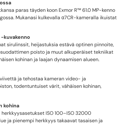
gossa
uokkansa paras täyden koon Exmor R™ 61.0 MP-kenno
gossa. Mukanasi kulkevalla α7CR-kameralla ikuistat
M -kuvakenno
sirulinssit, heijastuksia estävä optinen pinnoite,
tösuodattimen poisto ja muut alkuperäiset tekniikat
häisen kohinan ja laajan dynaamisen alueen.
iivettä ja tehostaa kameran video- ja
iston, todentuntuiset värit, vähäisen kohinan,
n kohina
taa herkkyysasetukset ISO 100–ISO 32000
ue ja pienempi herkkyys takaavat tasaisen ja