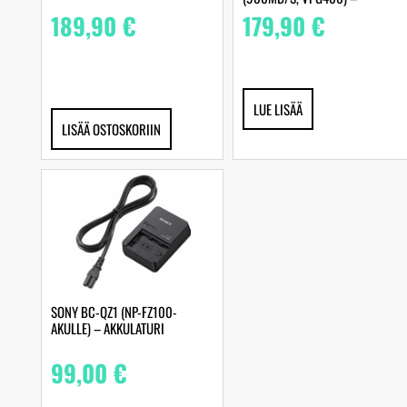
MUISTIKORTTI
189,90
€
179,90
€
LUE LISÄÄ
LISÄÄ OSTOSKORIIN
SONY BC-QZ1 (NP-FZ100-
AKULLE) – AKKULATURI
99,00
€