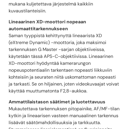
mukana kuljetettava järjestelmä kaikkiin
kuvaustilanteisiin.
Lineaarinen XD-moottori nopeaan
automaattitarkennukseen
Saman tyyppistä kehittynyttä lineaarista XD
(eXtreme Dynamic) -moottoria, joka maksimoi
tarkennuksen G Master -sarjan objektiiveissa,
käytetään tässä APS-C-objektiivissa. Lineaarinen
XD-moottori hyödyntää kamerarungon
nopeuspotentiaalin tarkentaen nopeasti liikkuviin
kohteisiin ja seuraten niitä uskomattoman nopeasti
ja tarkasti. Se on hiljainen, joten videokuvaajat voivat
käyttää muuttumatonta F2,8-aukkoa.
Ammattilaistason säätimet ja luotettavuus
Mukautettava tarkennuksen pitopainike, AF/MF-tilan
kytkin ja lineaarisen vasteen manuaalinen tarkennus
lisäävät säätömahdollisuuksia ja tarkkuutta.