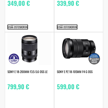
349,00
€
339,90
€
LISÄÄ OSTOSKORIIN
LISÄÄ OSTOSKORIIN
SONY E 18-200MM F3.5-5.6 OSS LE
SONY E PZ 18-105MM F4 G OSS
799,90
€
599,00
€