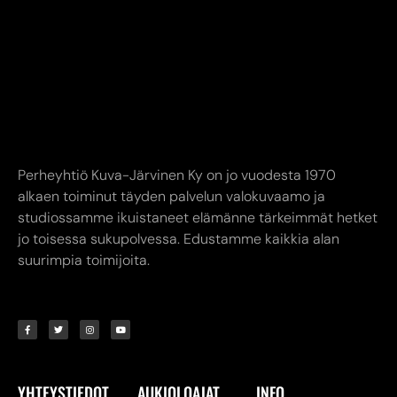
Perheyhtiö Kuva-Järvinen Ky on jo vuodesta 1970
alkaen toiminut täyden palvelun valokuvaamo ja
studiossamme ikuistaneet elämänne tärkeimmät hetket
jo toisessa sukupolvessa. Edustamme kaikkia alan
suurimpia toimijoita.
YHTEYSTIEDOT
AUKIOLOAJAT
INFO
Kuva-Järvinen KY
Liike avoinna
Annankatu
Ma-Pe 9.00-17.00
8,
24240 SALO
La 10.00-14.00
myymälä. (02) 731