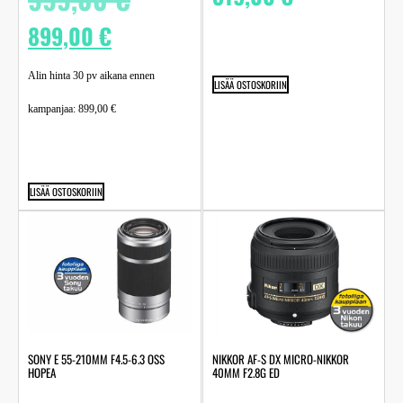
899,00
€
Alin hinta 30 pv aikana ennen
LISÄÄ OSTOSKORIIN
kampanjaa:
899,00
€
LISÄÄ OSTOSKORIIN
SONY E 55-210MM F4.5-6.3 OSS
NIKKOR AF-S DX MICRO-NIKKOR
HOPEA
40MM F2.8G ED