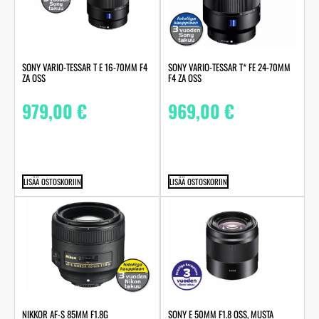
SONY VARIO-TESSAR T E 16-70MM F4
SONY VARIO-TESSAR T* FE 24-70MM
ZA OSS
F4 ZA OSS
979,00
€
969,00
€
LISÄÄ OSTOSKORIIN
LISÄÄ OSTOSKORIIN
NIKKOR AF-S 85MM F1.8G
SONY E 50MM F1.8 OSS, MUSTA