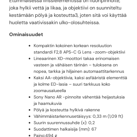
Etummaisessa linssielementissä on fluoripinnoite,
joka hylkii vettä ja likaa, ja objektiivi on suunniteltu
kestämään pölyä ja kosteutta3, joten sitä voi käyttää
huoletta vaativissakin ulko-olosuhteissa.
Ominaisuudet
Kompaktin kokoinen korkean resoluution
standardi F2,8 APS-C G Lens -zoom-objektiivi
Lineaarinen XD-moottori takaa erinomaisen
vasteen ja vähäisen tärinän – tuloksena on
nopea, tarkka ja hiljainen automaattitarkennus
Kaksi AA-objektiivia, kaksi asfääristä elementtiä
ja kolme ED-lasia – suuri tarkkuus koko
zoomausalueella
Sony Nano AR -pinnoite vähentää heijastuksia
ja haamukuvia
Pölyä ja kosteutta hylkivä rakenne
Vähimmäistarkennusetäisyys: 0,33 m (1,09 ft)
Suurin suurennussuhde (x): 0,2
Suodattimen halkaisija (mm): 67
Paino:494 g