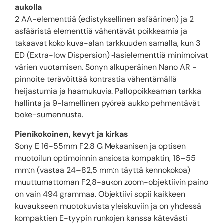
aukolla
2 AA-elementtiä (edistyksellinen asfäärinen) ja 2
asfääristä elementtiä vähentävät poikkeamia ja
takaavat koko kuva-alan tarkkuuden samalla, kun 3
ED (Extra-low Dispersion) ‑lasielementtiä minimoivat
värien vuotamisen. Sonyn alkuperäinen Nano AR -
pinnoite terävöittää kontrastia vähentämällä
heijastumia ja haamukuvia. Pallopoikkeaman tarkka
hallinta ja 9-lamellinen pyöreä aukko pehmentävät
boke-sumennusta.
Pienikokoinen, kevyt ja kirkas
Sony E 16-55mm F2.8 G Mekaanisen ja optisen
muotoilun optimoinnin ansiosta kompaktin, 16–55
mm:n (vastaa 24–82,5 mm:n täyttä kennokokoa)
muuttumattoman F2,8-aukon zoom-objektiivin paino
on vain 494 grammaa. Objektiivi sopii kaikkeen
kuvaukseen muotokuvista yleiskuviin ja on yhdessä
kompaktien E-tyypin runkojen kanssa kätevästi