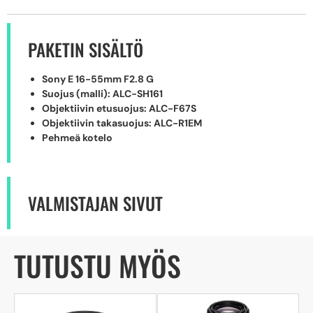
PAKETIN SISÄLTÖ
Sony E 16-55mm F2.8 G
Suojus (malli): ALC-SH161
Objektiivin etusuojus: ALC-F67S
Objektiivin takasuojus: ALC-R1EM
Pehmeä kotelo
VALMISTAJAN SIVUT
TUTUSTU MYÖS