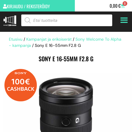
0
0,00
€
KIRJAUDU / REKISTERÖIDY
Etusivu
/
Kampanjat ja erikoiserät
/
Sony Welcome To Alpha
- kampanja
/ Sony E 16-55mm F2.8 G
SONY E 16-55MM F2.8 G