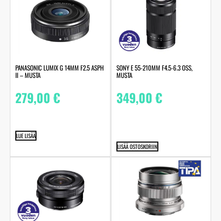
PANASONIC LUMIX G 14MM F2.5 ASPH
SONY E 55-210MM F4.5-6.3 OSS,
II – MUSTA
MUSTA
279,00
€
349,00
€
LUE LISÄÄ
LISÄÄ OSTOSKORIIN