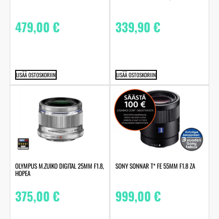
479,00
€
339,90
€
LISÄÄ OSTOSKORIIN
LISÄÄ OSTOSKORIIN
OLYMPUS M.ZUIKO DIGITAL 25MM F1.8,
SONY SONNAR T* FE 55MM F1.8 ZA
HOPEA
375,00
€
999,00
€