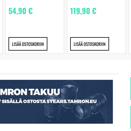
54,90
€
119,90
€
LISÄÄ OSTOSKORIIN
LISÄÄ OSTOSKORIIN