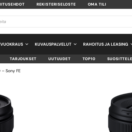
MITUSEHDOT
REKISTERISELOSTE
OMA TILI
EVUOKRAUS
KUVAUSPALVELUT
RAHOITUS JA LEASING
TARJOUKSET
UUTUUDET
TOP10
SUOSITTEL
 – Sony FE
TAMRON 20-40MM
DI III VXD – SONY
SKU
A062S
TUOTTEEN SAATAVUUS