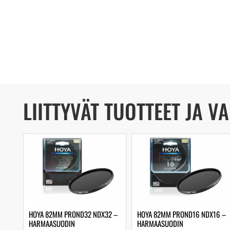
LIITTYVÄT TUOTTEET JA V
HOYA 82MM PROND32 NDX32 –
HOYA 82MM PROND16 NDX16 –
HARMAASUODIN
HARMAASUODIN