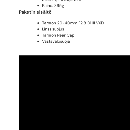
Paino: 365g
Paketin sisältö
Tamron 20-40mm F2.8 Di III VXD
Linssisuojus
Tamron Rear Cap
Vastavalosuoja