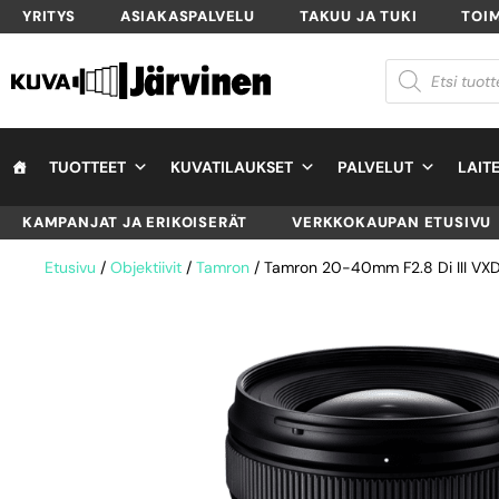
YRITYS
ASIAKASPALVELU
TAKUU JA TUKI
TOI
TUOTTEET
KUVATILAUKSET
PALVELUT
LAIT
KAMPANJAT JA ERIKOISERÄT
VERKKOKAUPAN ETUSIVU
Etusivu
/
Objektiivit
/
Tamron
/ Tamron 20-40mm F2.8 Di III VXD