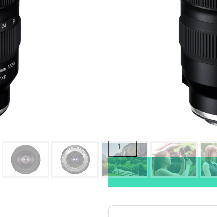
Oma varasto:
Maahantuojan varasto:
839,00
€