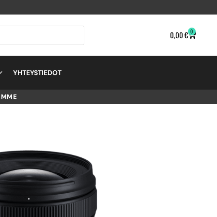
0
0,00
€
YHTEYSTIEDOT
EMME
 F2.8
 FE