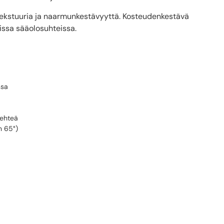
 tekstuuria ja naarmunkestävyyttä. Kosteudenkestävä
issa sääolosuhteissa.
ssa
lehteä
n 65°)