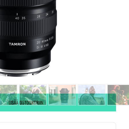
Ei varastossa. (Toimitus 7-9 pv)
6 kpl varastossa.
KYSY VAIHTOTARJOUS
LISÄÄ OSTOSKORIIN