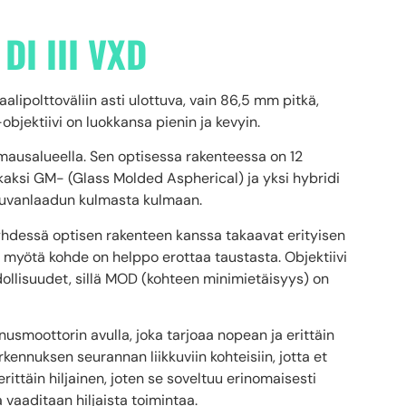
I III VXD
ipolttoväliin asti ulottuva, vain 86,5 mm pitkä,
bjektiivi on luokkansa pienin ja kevyin.
mausalueella. Sen optisessa rakenteessa on 12
kaksi GM- (Glass Molded Aspherical) ja yksi hybridi
kuvanlaadun kulmasta kulmaan.
hdessä optisen rakenteen kanssa takaavat erityisen
yötä kohde on helppo erottaa taustasta. Objektiivi
ollisuudet, sillä MOD (kohteen minimietäisyys) on
usmoottorin avulla, joka tarjoaa nopean ja erittäin
ennuksen seurannan liikkuviin kohteisiin, jotta et
erittäin hiljainen, joten se soveltuu erinomaisesti
 vaaditaan hiljaista toimintaa.