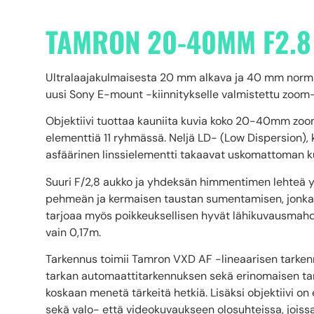
TAMRON 20-40MM F2.8 D
Ultralaajakulmaisesta 20 mm alkava ja 40 mm normaal
uusi Sony E-mount -kiinnitykselle valmistettu zoom-o
Objektiivi tuottaa kauniita kuvia koko 20-40mm zoo
elementtiä 11 ryhmässä. Neljä LD- (Low Dispersion), 
asfäärinen linssielementti takaavat uskomattoman 
Suuri F/2,8 aukko ja yhdeksän himmentimen lehteä y
pehmeän ja kermaisen taustan sumentamisen, jonka m
tarjoaa myös poikkeuksellisen hyvät lähikuvausmahd
vain 0,17m.
Tarkennus toimii Tamron VXD AF -lineaarisen tarkenn
tarkan automaattitarkennuksen sekä erinomaisen tark
koskaan menetä tärkeitä hetkiä. Lisäksi objektiivi on 
sekä valo- että videokuvaukseen olosuhteissa, joissa