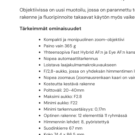
Objektiivissa on uusi muotoilu, jossa on parannettu
rakenne ja fluoripinnoite takaavat käytön myös vaike
Tärkeimmät ominaisuudet
Kompakti ja monipuolinen zoom-objektiivi
Paino vain 365 g
Yhteensopiva Fast Hybrid AF:n ja Eye AF:n kan
Nopea automaattitarkennus
Loistava laajakulmamakrokuvaukseen
F/2,8-aukko, jossa on yhdeksän himmentimen 
Nopea zoomaus (zoomausrenkaan kaari on vai
Kosteutta kestävä rakenne
Polttoväli: 20-40mm
Maksimi aukko: F2.8
Minimi aukko: F22
Minimi tarkennusetäisyys: 0,17m
Optinen rakenne: 12 elementtiä 11 ryhmässä
Himmennin lehdet: 8, pyöristettyä
Suodinkierre 67 mm
Koko 74,4 x 86,5 mm