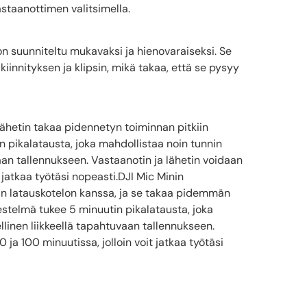
staanottimen valitsimella.
on suunniteltu mukavaksi ja hienovaraiseksi. Se
kiinnityksen ja klipsin, mikä takaa, että se pysyy
lähetin takaa pidennetyn toiminnan pitkiin
n pikalatausta, joka mahdollistaa noin tunnin
aan tallennukseen. Vastaanotin ja lähetin voidaan
 jatkaa työtäsi nopeasti.DJI Mic Minin
ään latauskotelon kanssa, ja se takaa pidemmän
jestelmä tukee 5 minuutin pikalatausta, joka
llinen liikkeellä tapahtuvaan tallennukseen.
ja 100 minuutissa, jolloin voit jatkaa työtäsi