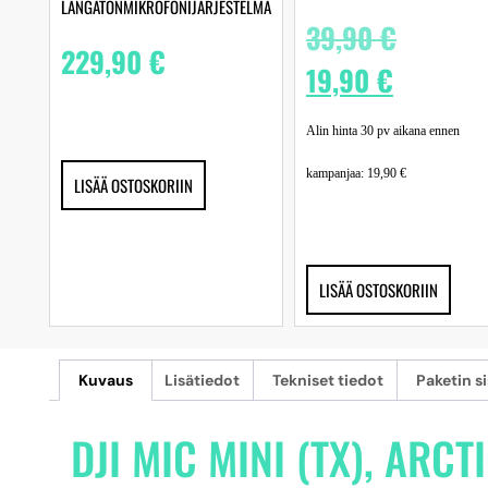
LANGATONMIKROFONIJÄRJESTELMÄ
39,90
€
229,90
€
19,90
€
Alin hinta 30 pv aikana ennen
kampanjaa:
19,90
€
LISÄÄ OSTOSKORIIN
LISÄÄ OSTOSKORIIN
Kuvaus
Lisätiedot
Tekniset tiedot
Paketin si
DJI MIC MINI (TX), ARCT