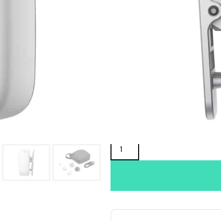
Oma varasto:
Maahantuojan varasto:
59,00
€