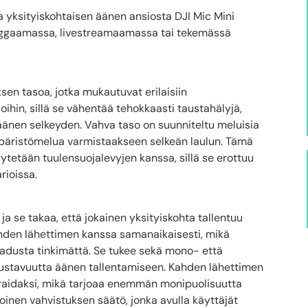
yksityiskohtaisen äänen ansiosta DJI Mic Mini
loggaamassa, livestreamaamassa tai tekemässä
sen tasoa, jotka mukautuvat erilaisiin
loihin, sillä se vähentää tehokkaasti taustahälyjä,
a äänen selkeyden. Vahva taso on suunniteltu meluisia
mpäristömelua varmistaakseen selkeän laulun. Tämä
äytetään tuulensuojalevyjen kanssa, sillä se erottuu
rioissa.
ja se takaa, että jokainen yksityiskohta tallentuu
ahden lähettimen kanssa samanaikaisesti, mikä
aadusta tinkimättä. Se tukee sekä mono- että
oustavuutta äänen tallentamiseen. Kahden lähettimen
 raidaksi, mikä tarjoaa enemmän monipuolisuutta
oinen vahvistuksen säätö, jonka avulla käyttäjät