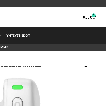
0
0,00
€
YHTEYSTIEDOT
EMME
, ARCTIC WHITE –