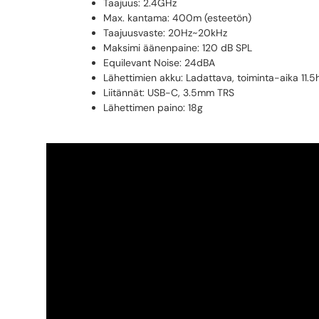
Taajuus: 2.4GHz
Max. kantama: 400m (esteetön)
Taajuusvaste: 20Hz~20kHz
Maksimi äänenpaine: 120 dB SPL
Equilevant Noise: 24dBA
Lähettimien akku: Ladattava, toiminta-aika 11.5
Liitännät: USB-C, 3.5mm TRS
Lähettimen paino: 18g