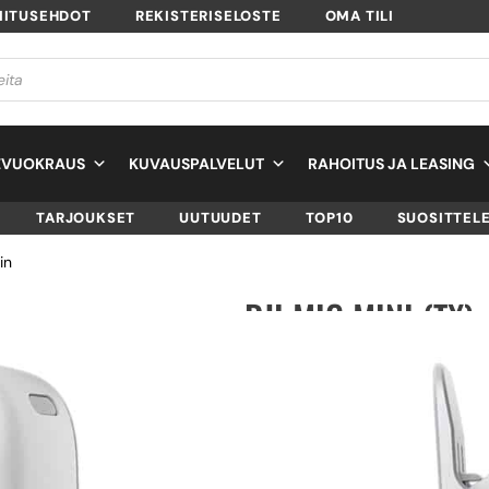
MITUSEHDOT
REKISTERISELOSTE
OMA TILI
EVUOKRAUS
KUVAUSPALVELUT
RAHOITUS JA LEASING
TARJOUKSET
UUTUUDET
TOP10
SUOSITTEL
in
DJI MIC MINI (TX)
LÄHETIN
SKU
CP.RN.00000430.01
TUOTTEEN SAATAVUUS