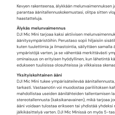
Kevyen rakenteensa, älykkään melunvaimennuksen ja 
parantaa äänitallennuskokemustasi, olitpa sitten v
haastatteluja.
Älykäs melunvaimennus
DJI Mic Mini tarjoaa kaksi aktiivisen melunvaimennuk
äänitysympäristöihin. Perustaso sopii hiljaisiin sisäti
kuten tuulettimia ja ilmastointia, säilyttäen samall
ympäristöjä varten, ja se vähentää merkittävästi y
ominaisuus on erityisen hyödyllinen, kun lähetintä k
edukseen tuulisissa olosuhteissa ja vilkkaissa skenaa
Yksityiskohtainen ääni
DJI Mic Mini tukee ympärisäteilevää äänitallennusta, 
tarkasti. Vastaanotin voi muodostaa pariliitoksen k
mahdollistaa useiden äänilähteiden tallentamisen l
stereotallennusta (kaksikanavainen), mikä tarjoaa j
ääni voidaan tulostaa erikseen tai yhdistää yhdeksi
jälkikäsittelyä varten. DJI Mic Minissä on myös 5-tas