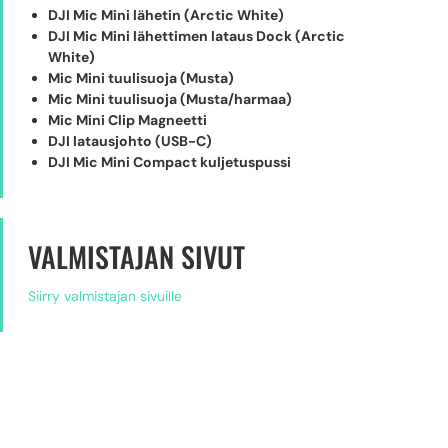
DJI Mic Mini lähetin (Arctic White)
DJI Mic Mini lähettimen lataus Dock (Arctic
White)
Mic Mini tuulisuoja (Musta)
Mic Mini tuulisuoja (Musta/harmaa)
Mic Mini Clip Magneetti
DJI latausjohto (USB-C)
DJI Mic Mini Compact kuljetuspussi
VALMISTAJAN SIVUT
Siirry valmistajan sivuille