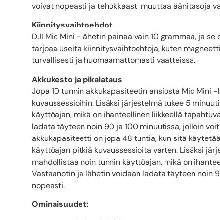
voivat nopeasti ja tehokkaasti muuttaa äänitasoja va
Kiinnitysvaihtoehdot
DJI Mic Mini -lähetin painaa vain 10 grammaa, ja se 
tarjoaa useita kiinnitysvaihtoehtoja, kuten magneetti
turvallisesti ja huomaamattomasti vaatteissa.
Akkukesto ja pikalataus
Jopa 10 tunnin akkukapasiteetin ansiosta Mic Mini -
kuvaussessioihin. Lisäksi järjestelmä tukee 5 minuuti
käyttöajan, mikä on ihanteellinen liikkeellä tapahtuv
ladata täyteen noin 90 ja 100 minuutissa, jolloin voit
akkukapasiteetti on jopa 48 tuntia, kun sitä käytet
käyttöajan pitkiä kuvaussessioita varten. Lisäksi jär
mahdollistaa noin tunnin käyttöajan, mikä on ihantee
Vastaanotin ja lähetin voidaan ladata täyteen noin 90 
nopeasti.
Ominaisuudet: