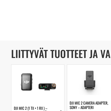
LIITTYVÄT TUOTTEET JA V
DJI MIC 2 CAMERA ADAPTER,
SONY – ADAPTERI
DJI MIC 2 (1 TX + 1 RX ) –