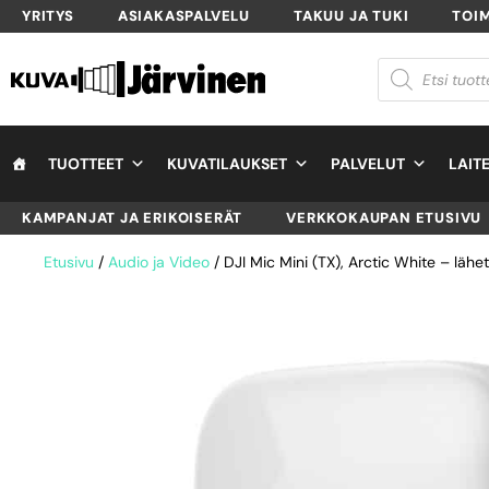
YRITYS
ASIAKASPALVELU
TAKUU JA TUKI
TOI
TUOTTEET
KUVATILAUKSET
PALVELUT
LAIT
KAMPANJAT JA ERIKOISERÄT
VERKKOKAUPAN ETUSIVU
Etusivu
/
Audio ja Video
/ DJI Mic Mini (TX), Arctic White – lähet