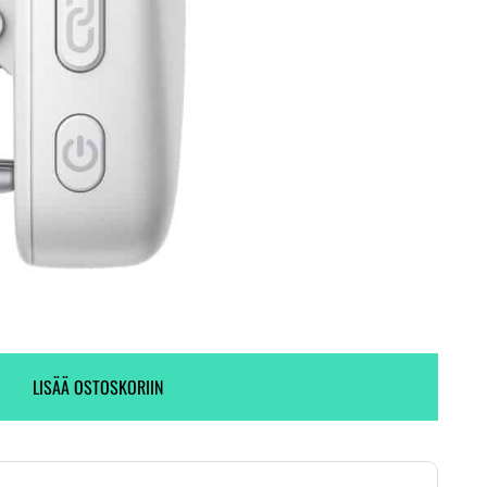
Ei varastossa. (Toimitus 7-9 pv)
4 kpl varastossa.
KYSY VAIHTOTARJOUS
LISÄÄ OSTOSKORIIN