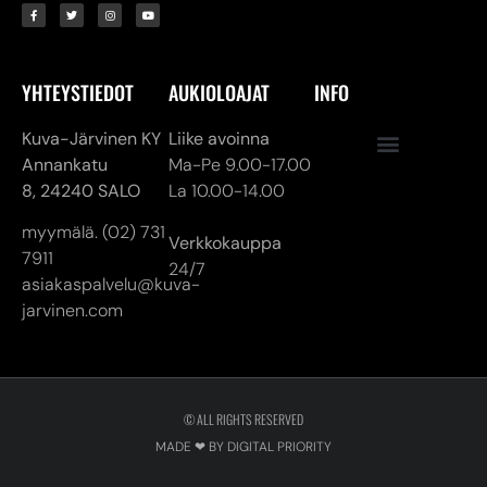
YHTEYSTIEDOT
AUKIOLOAJAT
INFO
Kuva-Järvinen KY
Liike avoinna
Annankatu
Ma-Pe 9.00-17.00
8,
24240 SALO
La 10.00-14.00
myymälä. (02) 731
Verkkokauppa
7911
24/7
asiakaspalvelu@kuva-
jarvinen.com
© ALL RIGHTS RESERVED
MADE ❤ BY DIGITAL PRIORITY