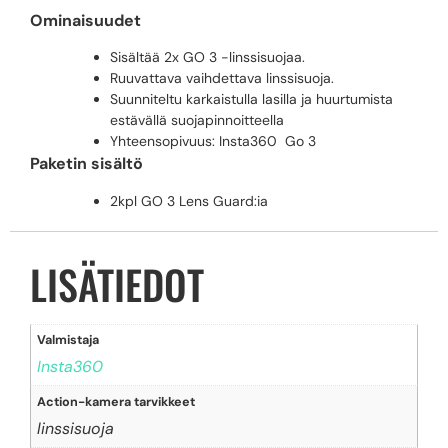
Ominaisuudet
Sisältää 2x GO 3 -linssisuojaa.
Ruuvattava vaihdettava linssisuoja.
Suunniteltu karkaistulla lasilla ja huurtumista
estävällä suojapinnoitteella
Yhteensopivuus: Insta360 Go 3
Paketin sisältö
2kpl GO 3 Lens Guard:ia
LISÄTIEDOT
Valmistaja
Insta360
Action-kamera tarvikkeet
linssisuoja