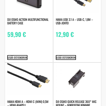
DJI OSMO ACTION MULTIFUNCTIONAL
HAMA USB 3.1 A – USB-C, 1,8M –
BATTERY CASE
USB-JOHTO
59,90
€
12,90
€
LISÄÄ OSTOSKORIIN
LISÄÄ OSTOSKORIIN
HAMA HDMI A – HDMI C (MINI) 0,5M
DJI OSMO QUICK RELEASE 360° MIC
– HDMI-KAAPELI
MOUNT – MIKROFONI KIINNIKE