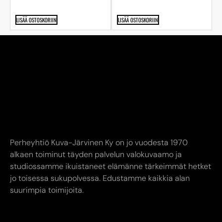
LISÄÄ OSTOSKORIIN
LISÄÄ OSTOSKORIIN
Perheyhtiö Kuva-Järvinen Ky on jo vuodesta 1970
alkaen toiminut täyden palvelun valokuvaamo ja
studiossamme ikuistaneet elämänne tärkeimmät hetket
jo toisessa sukupolvessa. Edustamme kaikkia alan
suurimpia toimijoita.