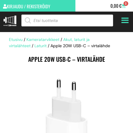
0
0,00
€
KIRJAUDU / REKISTERÖIDY
Etusivu
/
Kameratarvikkeet
/
Akut, laturit ja
virtalähteet
/
Laturit
/ Apple 20W USB-C – virta­lähde
APPLE 20W USB-C – VIRTA­LÄHDE