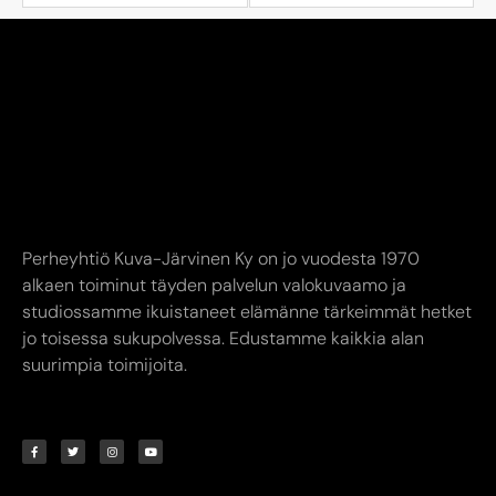
Perheyhtiö Kuva-Järvinen Ky on jo vuodesta 1970
alkaen toiminut täyden palvelun valokuvaamo ja
studiossamme ikuistaneet elämänne tärkeimmät hetket
jo toisessa sukupolvessa. Edustamme kaikkia alan
suurimpia toimijoita.
YHTEYSTIEDOT
AUKIOLOAJAT
INFO
Kuva-Järvinen KY
Liike avoinna
Annankatu
Ma-Pe 9.00-17.00
8,
24240 SALO
La 10.00-14.00