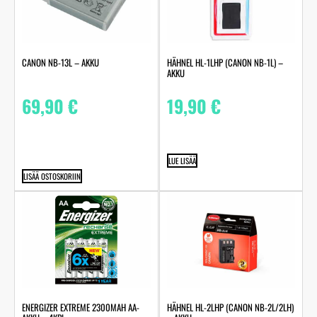
CANON NB-13L – AKKU
HÄHNEL HL-1LHP (CANON NB-1L) –
AKKU
69,90
€
19,90
€
LUE LISÄÄ
LISÄÄ OSTOSKORIIN
ENERGIZER EXTREME 2300MAH AA-
HÄHNEL HL-2LHP (CANON NB-2L/2LH)