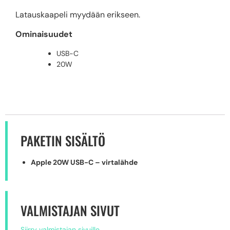
Latauskaapeli myydään erikseen.
Ominaisuudet
USB-C
20W
PAKETIN SISÄLTÖ
Apple 20W USB-C – virta­lähde
VALMISTAJAN SIVUT
Siirry valmistajan sivuille