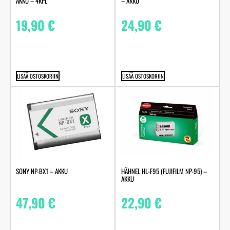
AKKU – 4KPL
– AKKU
19,90
€
24,90
€
LISÄÄ OSTOSKORIIN
LISÄÄ OSTOSKORIIN
SONY NP-BX1 – AKKU
HÄHNEL HL-F95 (FUJIFILM NP-95) –
AKKU
47,90
€
22,90
€