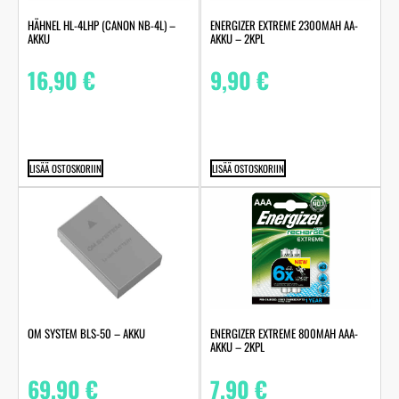
HÄHNEL HL-4LHP (CANON NB-4L) –
ENERGIZER EXTREME 2300MAH AA-
AKKU
AKKU – 2KPL
16,90
€
9,90
€
LISÄÄ OSTOSKORIIN
LISÄÄ OSTOSKORIIN
OM SYSTEM BLS-50 – AKKU
ENERGIZER EXTREME 800MAH AAA-
AKKU – 2KPL
69,90
€
7,90
€