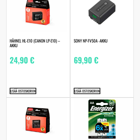
HÄHNEL HL-E10 (CANON LP-E10) –
SONY NP-FV50A -AKKU
AKKU
24,90
€
69,90
€
LISÄÄ OSTOSKORIIN
LISÄÄ OSTOSKORIIN