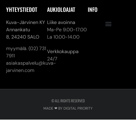
myymälä. (02) 731
Verkkokauppa
7911
24/7
asiakaspalvelu@kuva-
jarvinen.com
© ALL RIGHTS RESERVED
MADE ❤ BY DIGITAL PRIORITY