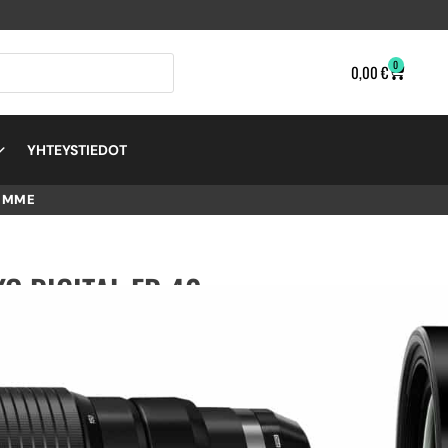
0
0,00
€
YHTEYSTIEDOT
EMME
O DIGITAL ED 40-