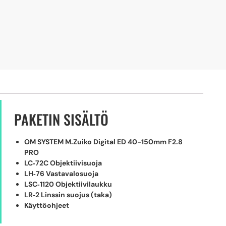
PAKETIN SISÄLTÖ
OM SYSTEM M.Zuiko Digital ED 40-150mm F2.8
PRO
LC‑72C Objektiivisuoja
LH‑76 Vastavalosuoja
LSC‑1120 Objektiivilaukku
LR‑2 Linssin suojus (taka)
Käyttöohjeet