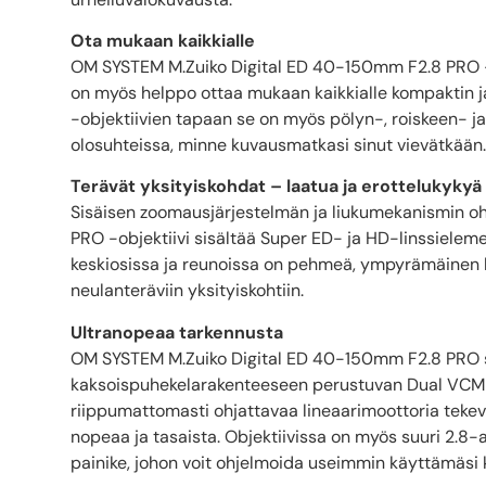
Ota mukaan kaikkialle
OM SYSTEM M.Zuiko Digital ED 40-150mm F2.8 PRO -o
on myös helppo ottaa mukaan kaikkialle kompaktin 
-objektiivien tapaan se on myös pölyn-, roiskeen- ja
olosuhteissa, minne kuvausmatkasi sinut vievätkään.
Terävät yksityiskohdat – laatua ja erottelukykyä
Sisäisen zoomausjärjestelmän ja liukumekanismin o
PRO -objektiivi sisältää Super ED- ja HD-linssiele
keskiosissa ja reunoissa on pehmeä, ympyrämäinen 
neulanteräviin yksityiskohtiin.
Ultranopeaa tarkennusta
OM SYSTEM M.Zuiko Digital ED 40-150mm F2.8 PRO 
kaksoispuhekelarakenteeseen perustuvan Dual VCM
riippumattomasti ohjattavaa lineaarimoottoria te
nopeaa ja tasaista. Objektiivissa on myös suuri 2.8-
painike, johon voit ohjelmoida useimmin käyttämäsi