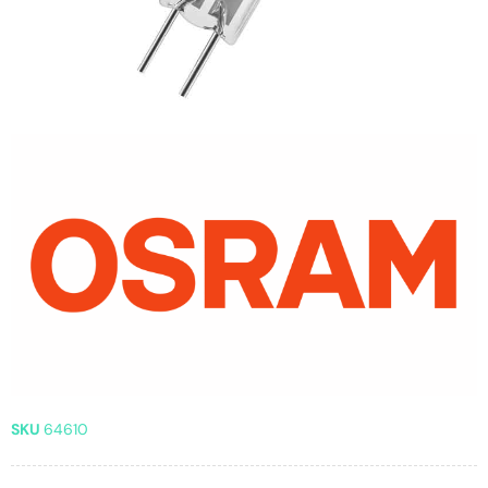
SKU
64610