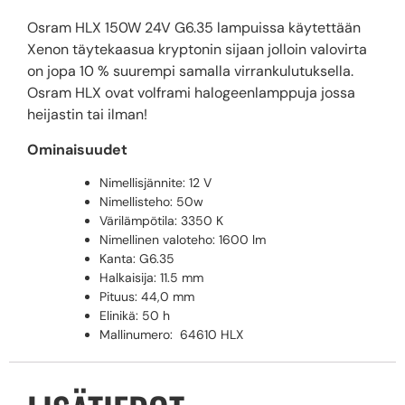
Osram HLX 150W 24V G6.35 lampuissa käytettään
Xenon täytekaasua kryptonin sijaan jolloin valovirta
on jopa 10 % suurempi samalla virrankulutuksella.
Osram HLX ovat volframi halogeenlamppuja jossa
heijastin tai ilman!
Ominaisuudet
Nimellisjännite: 12 V
Nimellisteho: 50w
Värilämpötila: 3350 K
Nimellinen valoteho: 1600 lm
Kanta: G6.35
Halkaisija: 11.5 mm
Pituus: 44,0 mm
Elinikä: 50 h
Mallinumero: 64610 HLX