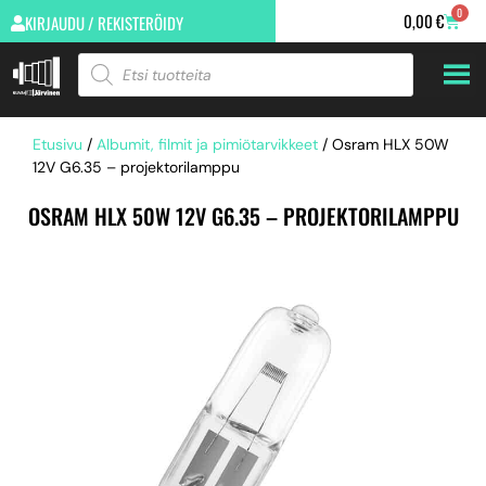
0
0,00
€
KIRJAUDU / REKISTERÖIDY
Etusivu
/
Albumit, filmit ja pimiötarvikkeet
/ Osram HLX 50W
12V G6.35 – projektorilamppu
OSRAM HLX 50W 12V G6.35 – PROJEKTORILAMPPU