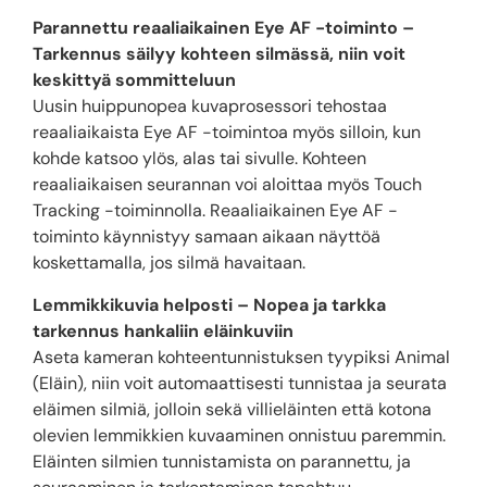
Parannettu reaaliaikainen Eye AF -toiminto –
Tarkennus säilyy kohteen silmässä, niin voit
keskittyä sommitteluun
Uusin huippunopea kuvaprosessori tehostaa
reaaliaikaista Eye AF -toimintoa myös silloin, kun
kohde katsoo ylös, alas tai sivulle. Kohteen
reaaliaikaisen seurannan voi aloittaa myös Touch
Tracking -toiminnolla. Reaaliaikainen Eye AF -
toiminto käynnistyy samaan aikaan näyttöä
koskettamalla, jos silmä havaitaan.
Lemmikkikuvia helposti – Nopea ja tarkka
tarkennus hankaliin eläinkuviin
Aseta kameran kohteentunnistuksen tyypiksi Animal
(Eläin), niin voit automaattisesti tunnistaa ja seurata
eläimen silmiä, jolloin sekä villieläinten että kotona
olevien lemmikkien kuvaaminen onnistuu paremmin.
Eläinten silmien tunnistamista on parannettu, ja