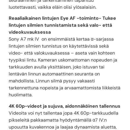
seuraaminen ja tarkentaminen tapahtuu
luotettavasti, vaikka eläin olisi ylösalaisin.
Reaaliaikainen lintujen Eye AF -toiminto- Tukee
lintujen silmien tunnistamista sekä valo- että
videokuvauksessa
Sony A7 mk IV on ensimmäistä kertaa α-sarjassa
lintujen silmien tunnistus on käytettävissä sekä
video- että valokuvauksessa – aseta vain kohteen
tyypiksi lintu. Kameran uskomattoman nopeuden ja
tarkkuuden avulla yksittäisen, joko istuvan tai
lentävän linnun automaattinen seuranta on
mahdollista. Linnun silmä pysyy vakaasti
tarkennettuna nopeista ja arvaamattomista liikkeistä
huolimatta.
4K 60p-videot ja sujuva, aidonnäköinen tallennus
Videoita voi nyt tallentaa jopa 4K 60p-tarkkuudella
pikseleitä pakkaamatta hyödyntämällä α7 IV:n
upouutta kuvakennoa ja laajaa dynaamista aluetta,