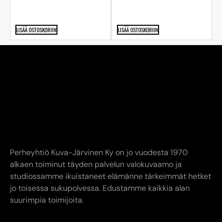
LISÄÄ OSTOSKORIIN
LISÄÄ OSTOSKORIIN
Perheyhtiö Kuva-Järvinen Ky on jo vuodesta 1970
alkaen toiminut täyden palvelun valokuvaamo ja
studiossamme ikuistaneet elämänne tärkeimmät hetket
jo toisessa sukupolvessa. Edustamme kaikkia alan
suurimpia toimijoita.