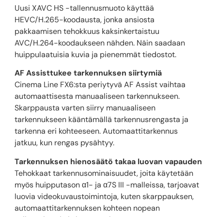
Uusi XAVC HS -tallennusmuoto käyttää
HEVC/H.265-koodausta, jonka ansiosta
pakkaamisen tehokkuus kaksinkertaistuu
AVC/H.264-koodaukseen nähden. Näin saadaan
huippulaatuisia kuvia ja pienemmät tiedostot.
AF Assisttukee tarkennuksen siirtymiä
Cinema Line FX6:sta periytyvä AF Assist vaihtaa
automaattisesta manuaaliseen tarkennukseen.
Skarppausta varten siirry manuaaliseen
tarkennukseen kääntämällä tarkennusrengasta ja
tarkenna eri kohteeseen. Automaattitarkennus
jatkuu, kun rengas pysähtyy.
Tarkennuksen hienosäätö takaa luovan vapauden
Tehokkaat tarkennusominaisuudet, joita käytetään
myös huipputason α1- ja α7S III -malleissa, tarjoavat
luovia videokuvaustoimintoja, kuten skarppauksen,
automaattitarkennuksen kohteen nopean