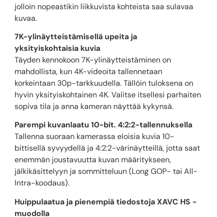
jolloin nopeastikin liikkuvista kohteista saa sulavaa
kuvaa.
7K-ylinäytteistämisellä upeita ja
yksityiskohtaisia kuvia
Täyden kennokoon 7K-ylinäytteistäminen on
mahdollista, kun 4K-videoita tallennetaan
korkeintaan 30p-tarkkuudella. Tällöin tuloksena on
hyvin yksityiskohtainen 4K. Valitse itsellesi parhaiten
sopiva tila ja anna kameran näyttää kykynsä.
Parempi kuvanlaatu 10-bit. 4:2:2-tallennuksella
Tallenna suoraan kamerassa eloisia kuvia 10-
bittisellä syvyydellä ja 4:2:2-värinäytteillä, jotta saat
enemmän joustavuutta kuvan määritykseen,
jälkikäsittelyyn ja sommitteluun (Long GOP- tai All-
Intra-koodaus).
Huippulaatua ja pienempiä tiedostoja XAVC HS -
muodolla