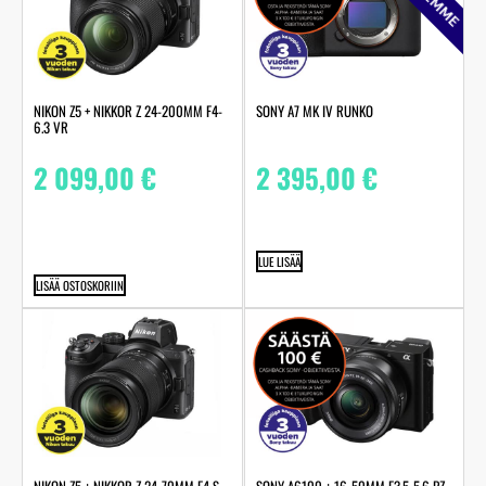
NIKON Z5 + NIKKOR Z 24-200MM F4-
SONY A7 MK IV RUNKO
6.3 VR
2 099,00
€
2 395,00
€
LUE LISÄÄ
LISÄÄ OSTOSKORIIN