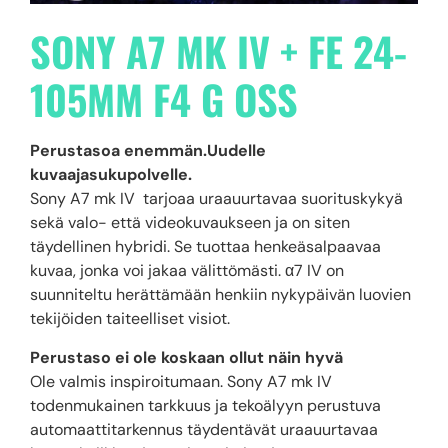
SONY A7 MK IV + FE 24-
105MM F4 G OSS
Perustasoa enemmän.Uudelle
kuvaajasukupolvelle.
Sony A7 mk IV tarjoaa uraauurtavaa suorituskykyä
sekä valo- että videokuvaukseen ja on siten
täydellinen hybridi. Se tuottaa henkeäsalpaavaa
kuvaa, jonka voi jakaa välittömästi. α7 IV on
suunniteltu herättämään henkiin nykypäivän luovien
tekijöiden taiteelliset visiot.
Perustaso ei ole koskaan ollut näin hyvä
Ole valmis inspiroitumaan. Sony A7 mk IV
todenmukainen tarkkuus ja tekoälyyn perustuva
automaattitarkennus täydentävät uraauurtavaa