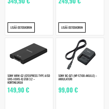
349,90
€
249,90
€
LISÄÄ OSTOSKORIIN
LISÄÄ OSTOSKORIIN
SONY MRW-G2 (CFEXPRESS TYPE A/SD
SONY BC-QZ1 (NP-FZ100-AKULLE) –
UHS-I/UHS-II) USB 3.2 –
AKKULATURI
KORTINLUKIJA
149,90
€
99,00
€