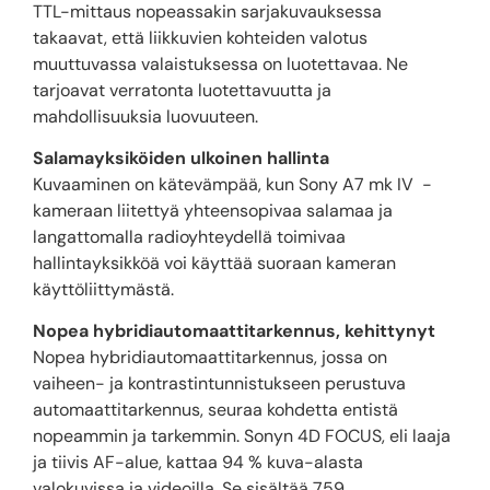
TTL-mittaus nopeassakin sarjakuvauksessa
takaavat, että liikkuvien kohteiden valotus
muuttuvassa valaistuksessa on luotettavaa. Ne
tarjoavat verratonta luotettavuutta ja
mahdollisuuksia luovuuteen.
Salamayksiköiden ulkoinen hallinta
Kuvaaminen on kätevämpää, kun Sony A7 mk IV -
kameraan liitettyä yhteensopivaa salamaa ja
langattomalla radioyhteydellä toimivaa
hallintayksikköä voi käyttää suoraan kameran
käyttöliittymästä.
Nopea hybridiautomaattitarkennus, kehittynyt
Nopea hybridiautomaattitarkennus, jossa on
vaiheen- ja kontrastintunnistukseen perustuva
automaattitarkennus, seuraa kohdetta entistä
nopeammin ja tarkemmin. Sonyn 4D FOCUS, eli laaja
ja tiivis AF-alue, kattaa 94 % kuva-alasta
valokuvissa ja videoilla. Se sisältää 759