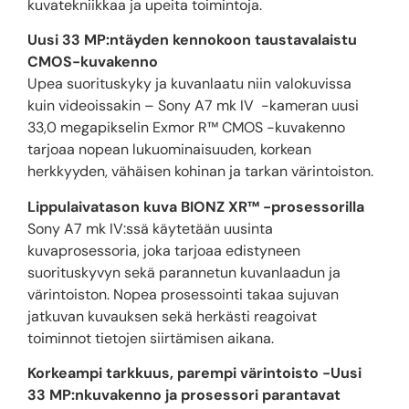
kuvatekniikkaa ja upeita toimintoja.
Uusi 33 MP:ntäyden kennokoon taustavalaistu
CMOS-kuvakenno
Upea suorituskyky ja kuvanlaatu niin valokuvissa
kuin videoissakin – Sony A7 mk IV -kameran uusi
33,0 megapikselin Exmor R™ CMOS -kuvakenno
tarjoaa nopean lukuominaisuuden, korkean
herkkyyden, vähäisen kohinan ja tarkan värintoiston.
Lippulaivatason kuva BIONZ XR™ -prosessorilla
Sony A7 mk IV:ssä käytetään uusinta
kuvaprosessoria, joka tarjoaa edistyneen
suorituskyvyn sekä parannetun kuvanlaadun ja
värintoiston. Nopea prosessointi takaa sujuvan
jatkuvan kuvauksen sekä herkästi reagoivat
toiminnot tietojen siirtämisen aikana.
Korkeampi tarkkuus, parempi värintoisto -Uusi
33 MP:nkuvakenno ja prosessori parantavat