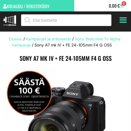
0
0,00
€
KIRJAUDU / REKISTERÖIDY
Etusivu
/
Kampanjat ja erikoiserät
/
Sony Welcome To Alpha
- kampanja
/ Sony A7 mk IV + FE 24-105mm F4 G OSS
SONY A7 MK IV + FE 24-105MM F4 G OSS