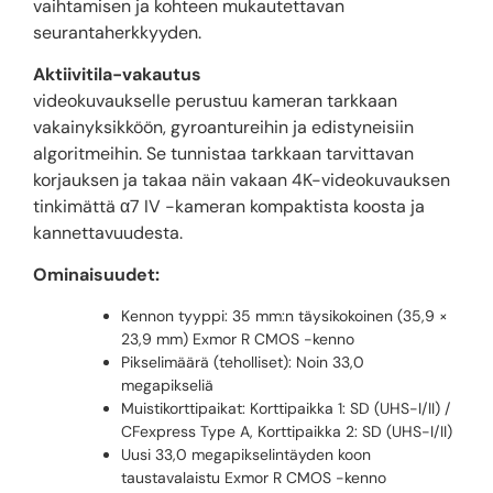
vaihtamisen ja kohteen mukautettavan
seurantaherkkyyden.
Aktiivitila-vakautus
videokuvaukselle perustuu kameran tarkkaan
vakainyksikköön, gyroantureihin ja edistyneisiin
algoritmeihin. Se tunnistaa tarkkaan tarvittavan
korjauksen ja takaa näin vakaan 4K-videokuvauksen
tinkimättä α7 IV -kameran kompaktista koosta ja
kannettavuudesta.
Ominaisuudet:
Kennon tyyppi: 35 mm:n täysikokoinen (35,9 ×
23,9 mm) Exmor R CMOS -kenno
Pikselimäärä (teholliset): Noin 33,0
megapikseliä
Muistikorttipaikat: Korttipaikka 1: SD (UHS-I/II) /
CFexpress Type A, Korttipaikka 2: SD (UHS-I/II)
Uusi 33,0 megapikselintäyden koon
taustavalaistu Exmor R CMOS -kenno