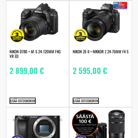
NIKON D780 + AF-S 24-120MM F4G
NIKON Z6 II + NIKKOR Z 24-70MM F4 S
VR ED
2 899,00
€
2 595,00
€
LISÄÄ OSTOSKORIIN
LISÄÄ OSTOSKORIIN