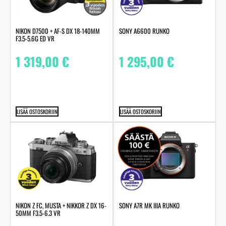
NIKON D7500 + AF-S DX 18-140MM
SONY A6600 RUNKO
F3.5-5.6G ED VR
1 319,00
€
1 295,00
€
LISÄÄ OSTOSKORIIN
LISÄÄ OSTOSKORIIN
NIKON Z FC, MUSTA + NIKKOR Z DX 16-
SONY A7R MK IIIA RUNKO
50MM F3.5-6.3 VR