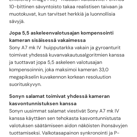
10-bittinen sävyntoisto takaa realistisen taivaan ja
muotokuvat, kun tarvitset herkkiä ja luonnollisia
sävyjä.
Jopa 5,5 askeleenvalotusajan kompensointi
kameran sisäisessä vakaimessa
Sony A7 mk IV huipputarkka vakain ja gyroanturit
toimivat yhdessä kuvanvakautusalgoritmien kanssa
ja tuottavat jopa 5,5 askeleen valotusajan
kompensoinnin, joka maksimoi kameran 33,0
megapikselin kuvakennon korkean resoluution
suorituskyvyn.
Sonyn salamat toimivat yhdessä kameran
kasvontunnistuksen kanssa
Sonyn uusimmat salamat viestivät Sony A7 mk IV
kanssa käyttäen sen tehokasta kasvontunnistusta
valotuksen säätämiseen aidon näköisten ihonsävyjen
tuottamiseksi. Valkotasapainon synkronointi ja P-