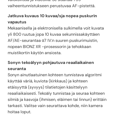
vaiheentunnistukseen perustuvaa AF-pistettä.
Jatkuva kuvaus 10 kuvaa/sja nopea puskurin
vapautus
Mekaanisella ja elektronisella sulkimella voit kuvata
yli 800 ruutua jopa 10 kuvaa sekunnissakäyttäen
AF/AE-seurantaa α7 IV:n suuren puskurimuistin,
nopean BIONZ XR -prosessorin ja tehokkaan
muistikortin käytön ansiosta.
Sonyn tekoälyyn pohjautuva reaaliaikainen
seuranta
Sonyn ainutlaatuinen kohteen tunnistava algoritmi
käyttää väriä, kuviota (kirkkaus) ja kohteen
etäisyyttä (syvyys) tilatietojen käsittelyyn
reaaliaikaisesti. Tekoäly tunnistaa ja seuraa kohteen
silmiä ja kasvoja (ihmisen, eläimen tai linnun) erittäin
tarkasti. Valitse vain seurattava kohde, niin kamera
hoitaa loput.