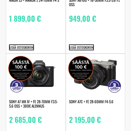
NIKON Z5 + NIKKOR Z 24-70MM F4 S
SONY A6100 + 16-50MM F3.5-5.6 PZ
OSS
1 899,00
€
949,00
€
LISÄÄ OSTOSKORIIN
LISÄÄ OSTOSKORIIN
SONY A7 MK IV + FE 28-70MM F3.5-
SONY A7C + FE 28-60MM F4-5.6
5.6 OSS + 300€ ALENNUS
2 685,00
€
2 195,00
€