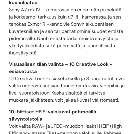
kuvanlaatua
Sony A7 mk IV -kamerassa on enemmän pikseleitä
ja korkeampi tarkkuus kuin α7 III -kamerassa, ja sen
tehokas Exmor R -kenno vie Sonyn alkuperäisen
kuvatekniikan ja sen tarjoamat ominaisuudet entistä
pidemmälle. Nauti entistä tarkemmista sävyistä ja
yksityiskohdista sekä pehmeistä ja luonnollisista
ihonsävyistä
Visuaalisen tilan valinta – 10 Creative Look -
esiasetusta
10 Creative Look -esiasetuksella ja 8 parametrilla voi
valita nopeasti sopivan tunnelman kuviin, videoihin ja
live-suoratoistoon. Koska sisältöä ei tarvitse
muokata jälkikäteen, voit jakaa kuvasi välittömästi.
10-bittiset HEIF-valokuvat pehmeällä
sävyntoistolla
Voit valita RAW- ja JPEG-muodon lisäksi HEIF (High
Efficiency Image File) -muodon valokuville. Pehmeä