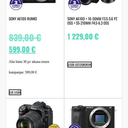
SONY A6100 RUNKO
SONY A6100 + 16-50MM F3.5-5.6 PZ
OSS + 55-210MM F4.5-6.3 OSS
839,00
€
1 229,00
€
599,00
€
Alin hinta 30 pv aikana ennen
LISÄÄ OSTOSKORIIN
kampanjaa:
599,00
€
LUE LISÄÄ