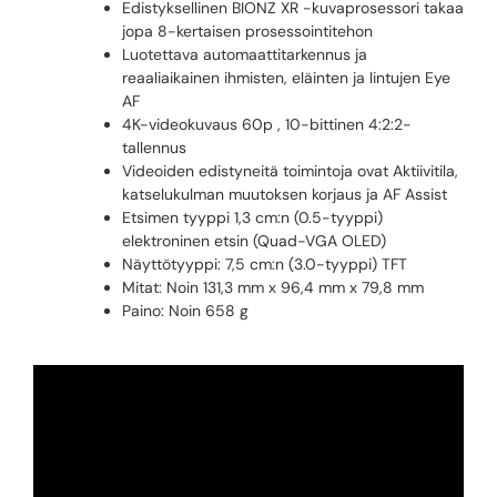
Edistyksellinen BIONZ XR -kuvaprosessori takaa
jopa 8-kertaisen prosessointitehon
Luotettava automaattitarkennus ja
reaaliaikainen ihmisten, eläinten ja lintujen Eye
AF
4K-videokuvaus 60p , 10-bittinen 4:2:2-
tallennus
Videoiden edistyneitä toimintoja ovat Aktiivitila,
katselukulman muutoksen korjaus ja AF Assist
Etsimen tyyppi 1,3 cm:n (0.5-tyyppi)
elektroninen etsin (Quad-VGA OLED)
Näyttötyyppi: 7,5 cm:n (3.0-tyyppi) TFT
Mitat: Noin 131,3 mm x 96,4 mm x 79,8 mm
Paino: Noin 658 g