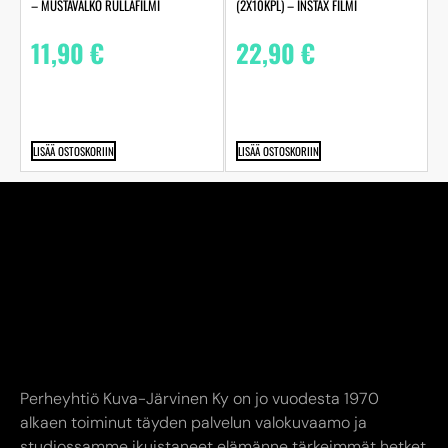
– MUSTAVALKO RULLAFILMI
(2X10KPL) – INSTAX FILMI
11,90
€
22,90
€
LISÄÄ OSTOSKORIIN
LISÄÄ OSTOSKORIIN
Perheyhtiö Kuva-Järvinen Ky on jo vuodesta 1970
alkaen toiminut täyden palvelun valokuvaamo ja
studiossamme ikuistaneet elämänne tärkeimmät hetket
jo toisessa sukupolvessa. Edustamme kaikkia alan
suurimpia toimijoita.