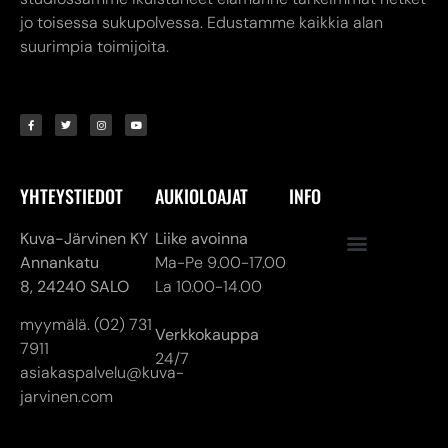
YHTEYSTIEDOT
AUKIOLOAJAT
INFO
Kuva-Järvinen KY
Liike avoinna
Annankatu
Ma-Pe 9.00-17.00
8,
24240 SALO
La 10.00-14.00
myymälä. (02) 731
Verkkokauppa
7911
24/7
asiakaspalvelu@kuva-
jarvinen.com
© ALL RIGHTS RESERVED
MADE ❤ BY DIGITAL PRIORITY