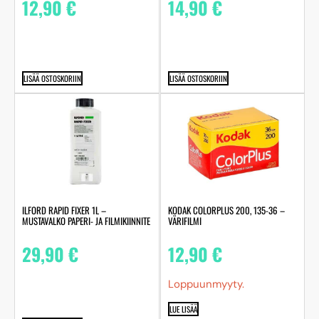
12,90
€
14,90
€
LISÄÄ OSTOSKORIIN
LISÄÄ OSTOSKORIIN
ILFORD RAPID FIXER 1L –
KODAK COLORPLUS 200, 135-36 –
MUSTAVALKO PAPERI- JA FILMIKIINNITE
VÄRIFILMI
29,90
€
12,90
€
Loppuunmyyty.
LUE LISÄÄ