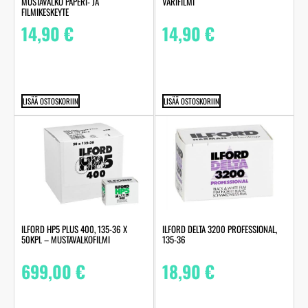
MUSTAVALKO PAPERI- JA
VÄRIFILMI
FILMIKESKEYTE
14,90
€
14,90
€
LISÄÄ OSTOSKORIIN
LISÄÄ OSTOSKORIIN
ILFORD HP5 PLUS 400, 135-36 X
ILFORD DELTA 3200 PROFESSIONAL,
50KPL – MUSTAVALKOFILMI
135-36
699,00
€
18,90
€