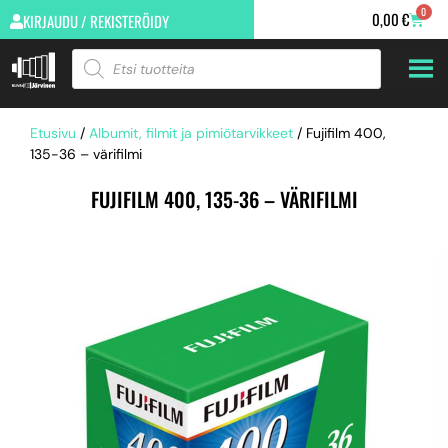
0
0,00
€
KIRJAUDU / REKISTERÖIDY
Etusivu
/
Albumit, filmit ja pimiötarvikkeet
/ Fujifilm 400,
135-36 – värifilmi
FUJIFILM 400, 135-36 – VÄRIFILMI