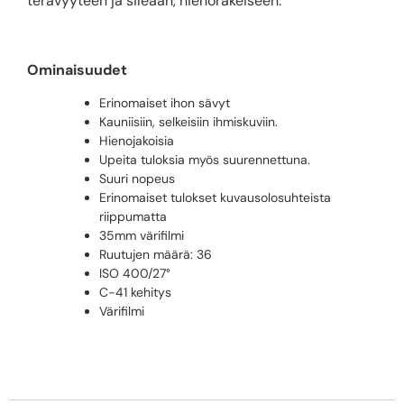
terävyyteen ja sileään, hienorakeiseen.
Ominaisuudet
Erinomaiset ihon sävyt
Kauniisiin, selkeisiin ihmiskuviin.
Hienojakoisia
Upeita tuloksia myös suurennettuna.
Suuri nopeus
Erinomaiset tulokset kuvausolosuhteista
riippumatta
35mm värifilmi
Ruutujen määrä: 36
ISO 400/27°
C-41 kehitys
Värifilmi